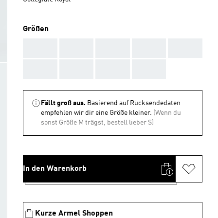
Größen
AAA
AAA
AAA
AAA
AAA
AAA
AAA
AAA
AAA
Fällt groß aus.
Basierend auf Rücksendedaten
empfehlen wir dir eine Größe kleiner.
(Wenn du
sonst Größe M trägst, bestell lieber S)
In den Warenkorb
Kurze Armel Shoppen