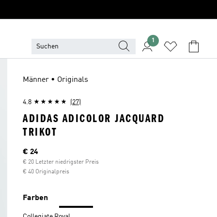
1
Männer • Originals
4.8
(27)
ADIDAS ADICOLOR JACQUARD
TRIKOT
Aktueller Preis
€ 24
€ 20 Letzter niedrigster Preis
€ 40 Originalpreis
Farben
Collegiate Royal