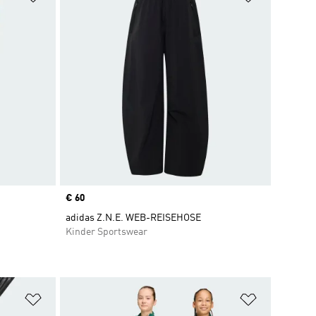
Price
€ 60
adidas Z.N.E. WEB-REISEHOSE
Kinder Sportswear
Zur Wunschliste hinzufügen
Zur Wunsch