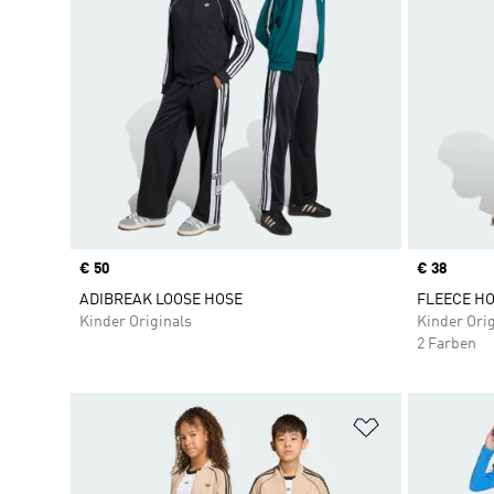
Price
€ 50
Price
€ 38
ADIBREAK LOOSE HOSE
FLEECE HO
Kinder Originals
Kinder Orig
2 Farben
Zur Wunschlis