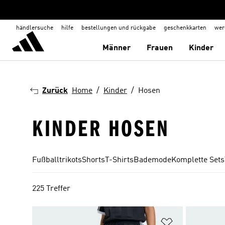
händlersuche
hilfe
bestellungen und rückgabe
geschenkkarten
wer
Männer
Frauen
Kinder
Zurück
Home
Kinder
Hosen
KINDER HOSEN
Fußballtrikots
Shorts
T-Shirts
Bademode
Komplette Sets
225 Treffer
Zur Wunschlis