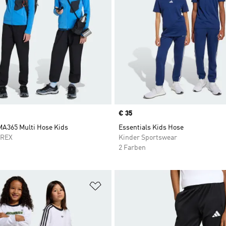
Price
€ 35
MA365 Multi Hose Kids
Essentials Kids Hose
RREX
Kinder Sportswear
2 Farben
te hinzufügen
Zur Wunschliste hinzufügen