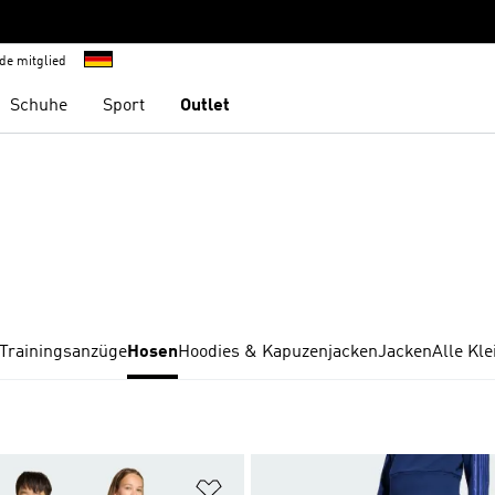
de mitglied
Schuhe
Sport
Outlet
Trainingsanzüge
Hosen
Hoodies & Kapuzenjacken
Jacken
Alle Kl
te hinzufügen
Zur Wunschliste hinzufügen