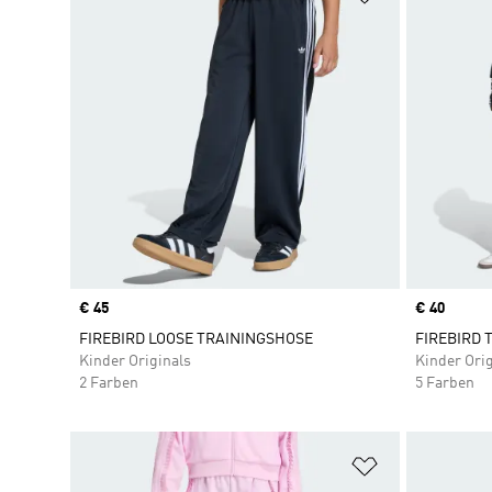
Price
€ 45
Price
€ 40
FIREBIRD LOOSE TRAININGSHOSE
FIREBIRD 
Kinder Originals
Kinder Orig
2 Farben
5 Farben
Zur Wunschlis