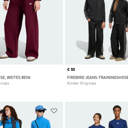
Price
€ 50
SE, WEITES BEIN
FIREBIRD JEANS-TRAININGSHOS
inals
Kinder Originals
te hinzufügen
Zur Wunschliste hinzufügen