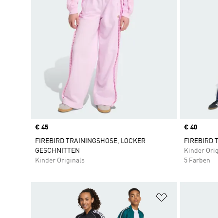
Price
€ 45
Price
€ 40
FIREBIRD TRAININGSHOSE, LOCKER
FIREBIRD 
GESCHNITTEN
Kinder Orig
Kinder Originals
5 Farben
Zur Wunschlis