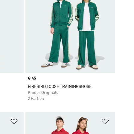
Price
€ 45
FIREBIRD LOOSE TRAININGSHOSE
Kinder Originals
2 Farben
Zur Wunschliste hinzufügen
Zur Wunsch