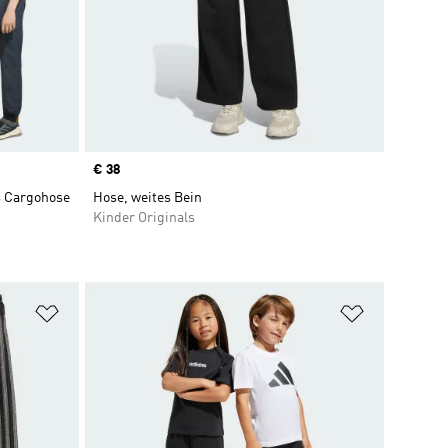
Price
€ 38
s Cargohose
Hose, weites Bein
Kinder Originals
Zur Wunschliste hinzufügen
Zur Wunsch