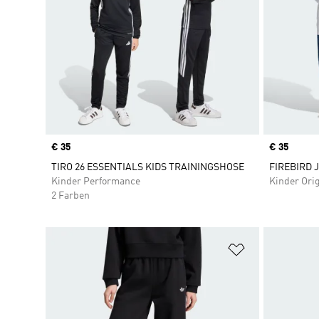
Price
€ 35
Price
€ 35
TIRO 26 ESSENTIALS KIDS TRAININGSHOSE
FIREBIRD 
Kinder Performance
Kinder Orig
2 Farben
Zur Wunschlis