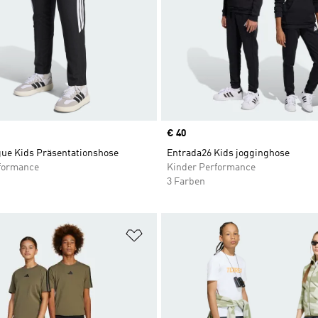
Price
€ 40
gue Kids Präsentationshose
Entrada26 Kids jogginghose
formance
Kinder Performance
3 Farben
te hinzufügen
Zur Wunschliste hinzufügen