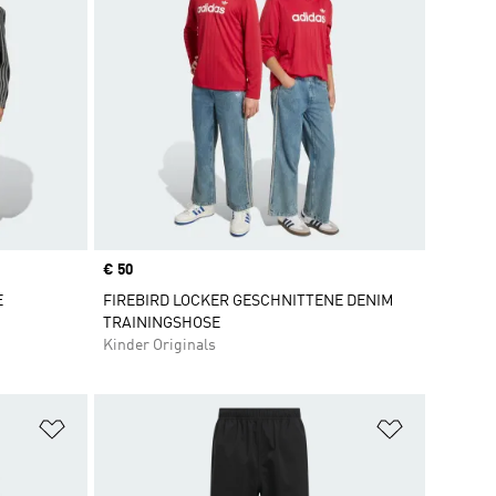
Price
€ 50
E
FIREBIRD LOCKER GESCHNITTENE DENIM
TRAININGSHOSE
Kinder Originals
Zur Wunschliste hinzufügen
Zur Wunsch