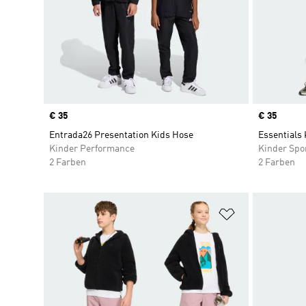
Price
€ 35
Price
€ 35
Entrada26 Presentation Kids Hose
Essentials
Kinder Performance
Kinder Spo
2 Farben
2 Farben
Zur Wunschlis