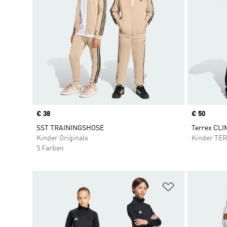
Price
€ 38
Price
€ 50
SST TRAININGSHOSE
Terrex CLI
Kinder Originals
Kinder TE
5 Farben
Zur Wunschlis