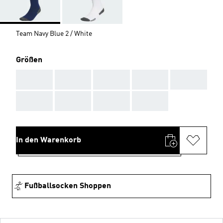
Team Navy Blue 2 / White
Größen
AAA
AAA
AAA
AAA
AAA
AAA
AAA
AAA
AAA
In den Warenkorb
Fußballsocken Shoppen