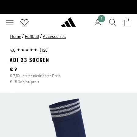
1
/
/
Home
Fußball
Accessoires
4.8
(120)
ADI 23 SOCKEN
Aktueller Preis
€ 9
€ 7,50 Letzter niedrigster Preis
€ 15 Originalpreis