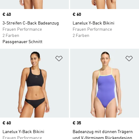
Price
€ 40
Price
€ 60
3-Streifen C-Back Badeanzug
Lanelux Y-Back Bikini
Frauen Performance
Frauen Performance
2 Farben
2 Farben
Passgenauer Schnitt
Zur Wunschliste hinzufügen
Zu
Price
€ 60
Price
€ 35
Lanelux Y-Back Bikini
Badeanzug mit dünnen Trägern
Frauen Performance
und V-förmigem Rückendesign