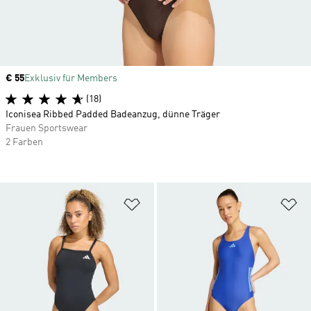
Price
€ 55
Exklusiv für Members
(18)
Iconisea Ribbed Padded Badeanzug, dünne Träger
Frauen Sportswear
2 Farben
Zur Wunschliste hinzufügen
Zu