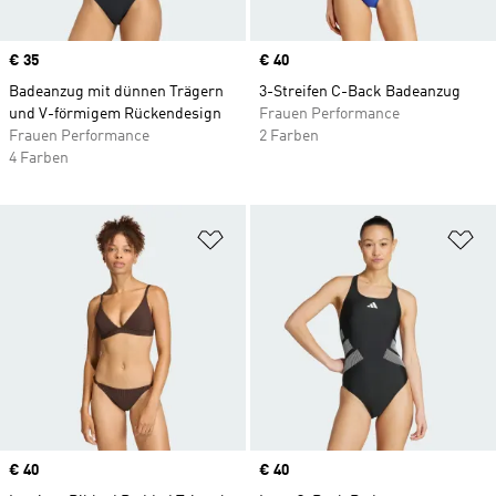
Price
€ 35
Price
€ 40
Badeanzug mit dünnen Trägern
3-Streifen C-Back Badeanzug
und V-förmigem Rückendesign
Frauen Performance
Frauen Performance
2 Farben
4 Farben
Zur Wunschliste hinzufügen
Zu
Price
€ 40
Price
€ 40