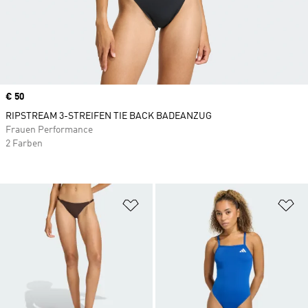
Price
€ 50
RIPSTREAM 3-STREIFEN TIE BACK BADEANZUG
Frauen Performance
2 Farben
Zur Wunschliste hinzufügen
Zu