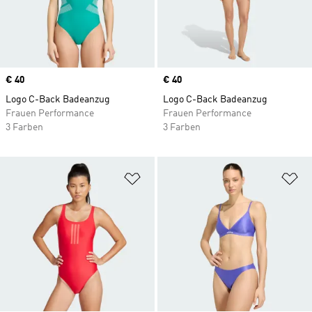
Price
€ 40
Price
€ 40
Logo C-Back Badeanzug
Logo C-Back Badeanzug
Frauen Performance
Frauen Performance
3 Farben
3 Farben
Zur Wunschliste hinzufügen
Zu