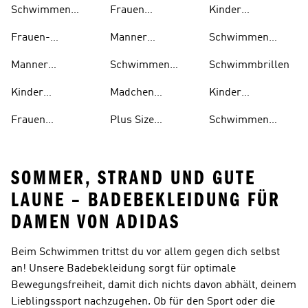
Schwimmen
Frauen
Kinder
Schuhe
Bikinis
Schwimmen
Schwimmen
Frauen-
Manner
Schwimmen
Outlet
Outlet
schwimmen
Schwimmen
Badeanzuge
Manner
Schwimmen
Schwimmbrillen
Outlet
Schwimmen
Kleidung
Kinder
Madchen
Kinder
Schwimmen
Schwimmen
Schwimmen
Frauen
Plus Size
Schwimmen
Schuhe
Sandalen
Schwimmen
Schwimmen
Badeschlappen
SOMMER, STRAND UND GUTE
LAUNE – BADEBEKLEIDUNG FÜR
DAMEN VON ADIDAS
Beim Schwimmen trittst du vor allem gegen dich selbst
an! Unsere Badebekleidung sorgt für optimale
Bewegungsfreiheit, damit dich nichts davon abhält, deinem
Lieblingssport nachzugehen. Ob für den Sport oder die