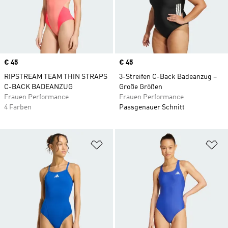
Price
€ 45
Price
€ 45
RIPSTREAM TEAM THIN STRAPS
3-Streifen C-Back Badeanzug –
C-BACK BADEANZUG
Große Größen
Frauen Performance
Frauen Performance
4 Farben
Passgenauer Schnitt
Zur Wunschliste hinzufügen
Zu