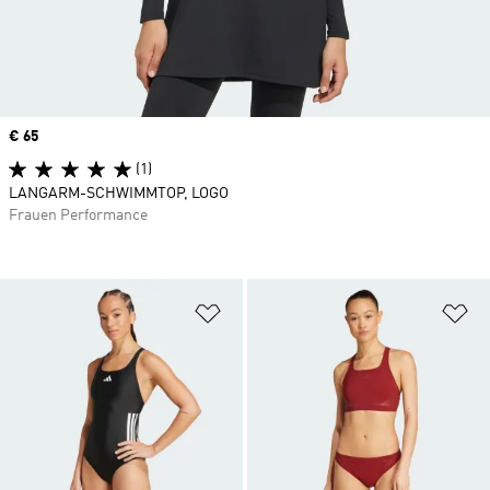
Price
€ 65
(1)
LANGARM-SCHWIMMTOP, LOGO
Frauen Performance
Zur Wunschliste hinzufügen
Zu