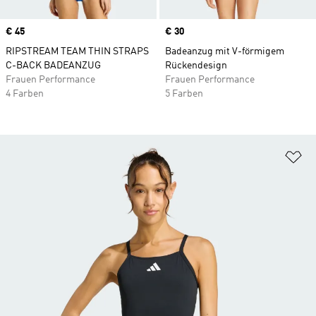
Price
€ 45
Price
€ 30
RIPSTREAM TEAM THIN STRAPS
Badeanzug mit V-förmigem
C-BACK BADEANZUG
Rückendesign
Frauen Performance
Frauen Performance
4 Farben
5 Farben
Zu