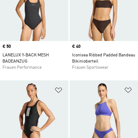
Price
€ 50
Price
€ 40
LANELUX Y-BACK MESH
Iconisea Ribbed Padded Bandeau
BADEANZUG
Bikinioberteil
Frauen Performance
Frauen Sportswear
Zur Wunschliste hinzufügen
Zu