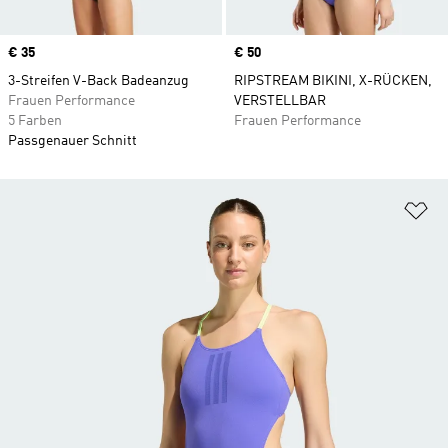
Price
€ 35
Price
€ 50
3-Streifen V-Back Badeanzug
RIPSTREAM BIKINI, X-RÜCKEN,
Frauen Performance
VERSTELLBAR
5 Farben
Frauen Performance
Passgenauer Schnitt
Zu