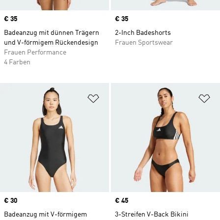
Price
€ 35
Price
€ 35
Badeanzug mit dünnen Trägern
2-Inch Badeshorts
und V-förmigem Rückendesign
Frauen Sportswear
Frauen Performance
4 Farben
Zur Wunschliste hinzufügen
Zu
Price
€ 30
Price
€ 45
Badeanzug mit V-förmigem
3-Streifen V-Back Bikini