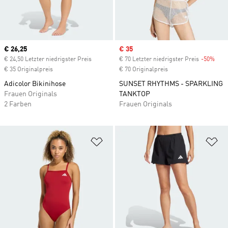
Current price
€ 26,25
Sale price
€ 35
€ 24,50 Letzter niedrigster Preis
€ 70 Letzter niedrigster Preis
-50%
Disc
€ 35 Originalpreis
€ 70 Originalpreis
Adicolor Bikinihose
SUNSET RHYTHMS - SPARKLING
Frauen Originals
TANKTOP
2 Farben
Frauen Originals
Zur Wunschliste hinzufügen
Zu