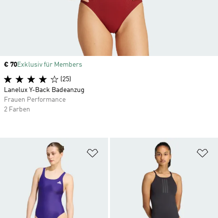
Price
€ 70
Exklusiv für Members
(25)
Lanelux Y-Back Badeanzug
Frauen Performance
2 Farben
Zur Wunschliste hinzufügen
Zu