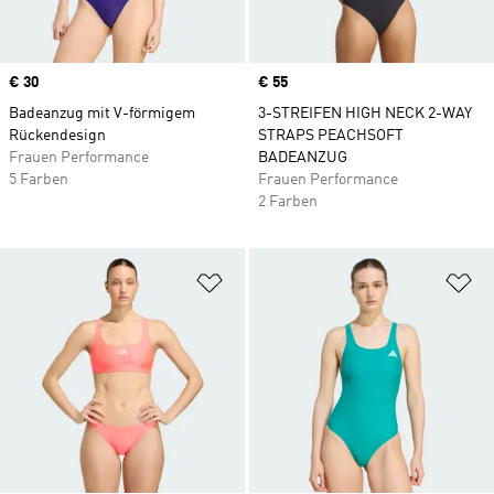
Price
€ 30
Price
€ 55
Badeanzug mit V-förmigem
3-STREIFEN HIGH NECK 2-WAY
Rückendesign
STRAPS PEACHSOFT
Frauen Performance
BADEANZUG
5 Farben
Frauen Performance
2 Farben
Zur Wunschliste hinzufügen
Zu