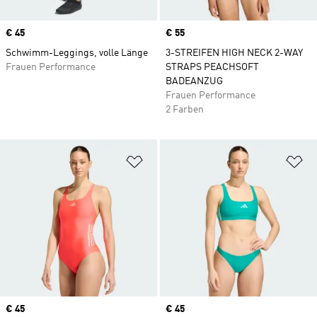
Price
€ 45
Price
€ 55
Schwimm-Leggings, volle Länge
3-STREIFEN HIGH NECK 2-WAY
Frauen Performance
STRAPS PEACHSOFT
BADEANZUG
Frauen Performance
2 Farben
Zur Wunschliste hinzufügen
Zu
Price
€ 45
Price
€ 45