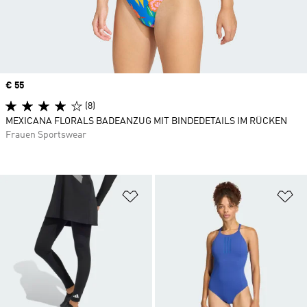
Price
€ 55
(8)
MEXICANA FLORALS BADEANZUG MIT BINDEDETAILS IM RÜCKEN
Frauen Sportswear
Zur Wunschliste hinzufügen
Zu