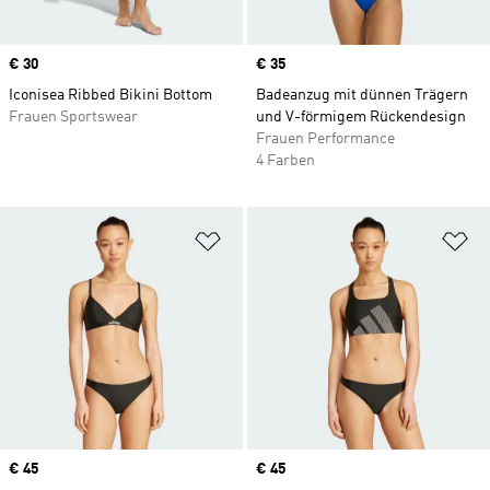
Price
€ 30
Price
€ 35
Iconisea Ribbed Bikini Bottom
Badeanzug mit dünnen Trägern
Frauen Sportswear
und V-förmigem Rückendesign
Frauen Performance
4 Farben
Zur Wunschliste hinzufügen
Zu
Price
€ 45
Price
€ 45