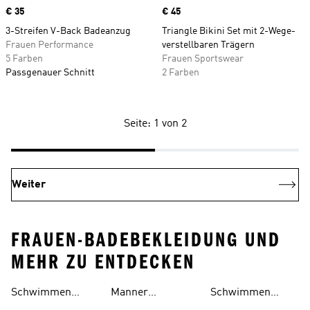
Price
€ 35
Price
€ 45
3-Streifen V-Back Badeanzug
Triangle Bikini Set mit 2-Wege-
Frauen Performance
verstellbaren Trägern
5 Farben
Frauen Sportswear
Passgenauer Schnitt
2 Farben
Seite: 1 von 2
Weiter
FRAUEN-BADEBEKLEIDUNG UND
MEHR ZU ENTDECKEN
Schwimmen
Manner
Schwimmen
Schuhe
Schuhe
Schwimmen
Accessoires