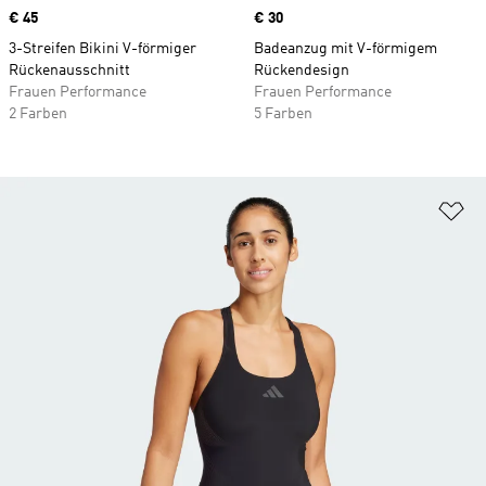
Price
€ 45
Price
€ 30
3-Streifen Bikini V-förmiger
Badeanzug mit V-förmigem
Rückenausschnitt
Rückendesign
Frauen Performance
Frauen Performance
2 Farben
5 Farben
Zu