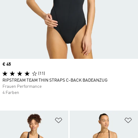
Price
€ 45
(11)
RIPSTREAM TEAM THIN STRAPS C-BACK BADEANZUG
Frauen Performance
4 Farben
Zur Wunschliste hinzufügen
Zu