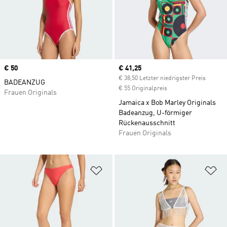
Price
€ 50
Current price
€ 41,25
€ 38,50 Letzter niedrigster Preis
BADEANZUG
€ 55 Originalpreis
Frauen Originals
Jamaica x Bob Marley Originals
Badeanzug, U-förmiger
Rückenausschnitt
Frauen Originals
Zur Wunschliste hinzufügen
Zu