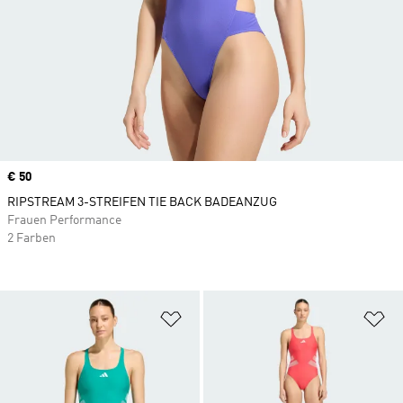
Price
€ 50
RIPSTREAM 3-STREIFEN TIE BACK BADEANZUG
Frauen Performance
2 Farben
Zur Wunschliste hinzufügen
Zu