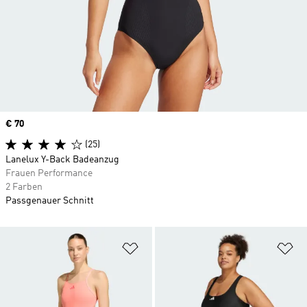
Price
€ 70
(25)
Lanelux Y-Back Badeanzug
Frauen Performance
2 Farben
Passgenauer Schnitt
Zur Wunschliste hinzufügen
Zu