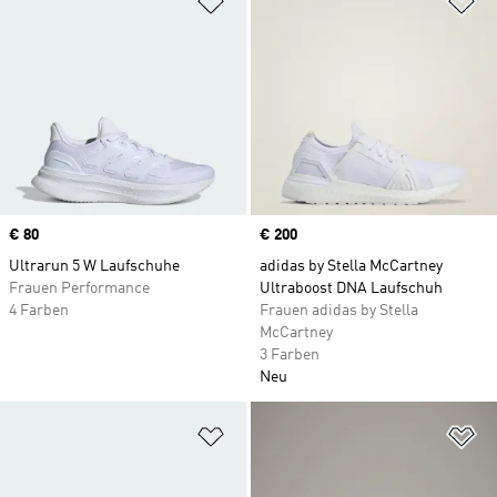
Price
€ 80
Price
€ 200
Ultrarun 5 W Laufschuhe
adidas by Stella McCartney
Frauen Performance
Ultraboost DNA Laufschuh
4 Farben
Frauen adidas by Stella
McCartney
3 Farben
Neu
Zur Wunschliste hinzufügen
Zu