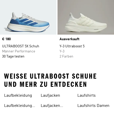
Price
€ 180
Ausverkauft
ULTRABOOST 5X Schuh
Y-3 Ultraboost 5
Männer Performance
Y-3
30 Tage testen
2 Farben
WEISSE ULTRABOOST SCHUHE U
ND MEHR ZU ENTDECKEN
Laufbekleidung
Laufjacken
Laufshirts
Laufbekleidung
Laufjacken
Laufshirts Damen
Damen
Damen