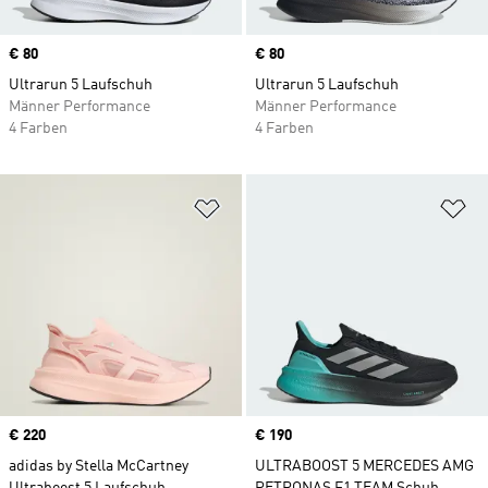
Price
€ 80
Price
€ 80
Ultrarun 5 Laufschuh
Ultrarun 5 Laufschuh
Männer Performance
Männer Performance
4 Farben
4 Farben
Zur Wunschliste hinzufügen
Zu
Price
€ 220
Price
€ 190
adidas by Stella McCartney
ULTRABOOST 5 MERCEDES AMG