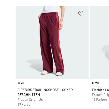
Zur Wunschlis
Price
€ 70
Price
€ 70
FIREBIRD TRAININGSHOSE, LOCKER
Firebird L
GESCHNITTEN
Frauen Ori
Frauen Originals
19 Farben
19 Farben