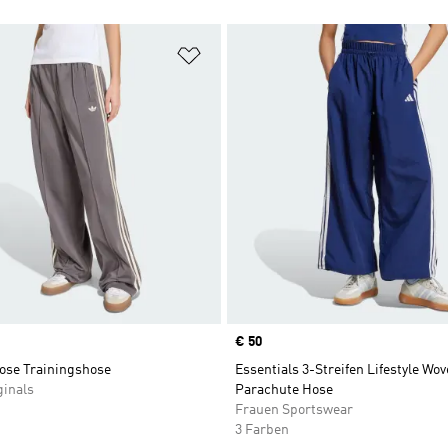
te hinzufügen
Zur Wunschliste hinzufügen
Price
€ 50
oose Trainingshose
Essentials 3-Streifen Lifestyle Wo
ginals
Parachute Hose
Frauen Sportswear
3 Farben