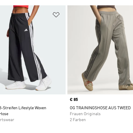
te hinzufügen
Zur Wunschliste hinzufügen
Price
€ 85
3-Streifen Lifestyle Woven
OG TRAININGSHOSE AUS TWEED
Hose
Frauen Originals
rtswear
2 Farben