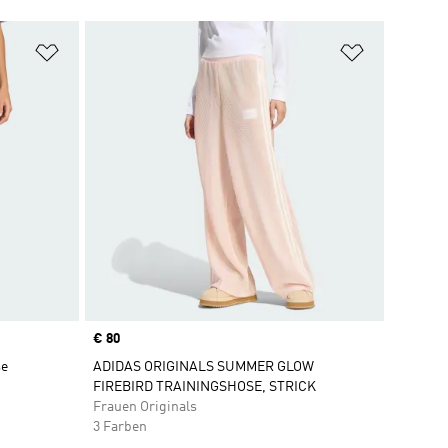
Zur Wunschliste hinzufügen
Zur Wunsch
Price
€ 80
se
ADIDAS ORIGINALS SUMMER GLOW
FIREBIRD TRAININGSHOSE, STRICK
Frauen Originals
3 Farben