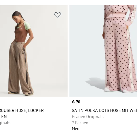
te hinzufügen
Zur Wunschliste hinzufügen
Price
€ 70
ROUSER HOSE, LOCKER
SATIN POLKA DOTS HOSE MIT WE
TEN
Frauen Originals
ginals
7 Farben
Neu