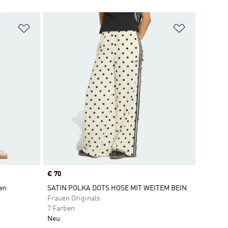
Zur Wunschliste hinzufügen
Zur Wunsch
Price
€ 70
ven
SATIN POLKA DOTS HOSE MIT WEITEM BEIN
Frauen Originals
7 Farben
Neu