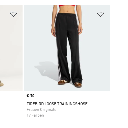
Zur Wunschliste hinzufügen
Zur Wunsch
Price
€ 70
FIREBIRD LOOSE TRAININGSHOSE
Frauen Originals
19 Farben