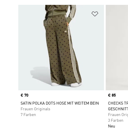
Zur Wunschlis
Price
€ 70
Price
€ 85
SATIN POLKA DOTS HOSE MIT WEITEM BEIN
CHECKS T
Frauen Originals
GESCHNIT
7 Farben
Frauen Ori
3 Farben
Neu