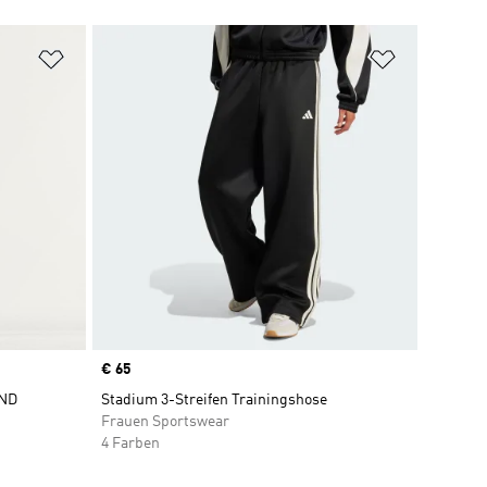
Zur Wunschliste hinzufügen
Zur Wunsch
Price
€ 65
ND
Stadium 3-Streifen Trainingshose
Frauen Sportswear
4 Farben