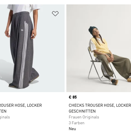
te hinzufügen
Zur Wunschliste hinzufügen
Price
€ 85
ROUSER HOSE, LOCKER
CHECKS TROUSER HOSE, LOCKER
TEN
GESCHNITTEN
ginals
Frauen Originals
3 Farben
Neu