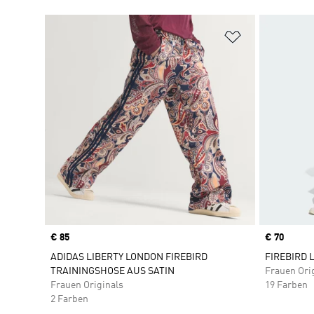
Zur Wunschlis
Price
€ 85
Price
€ 70
ADIDAS LIBERTY LONDON FIREBIRD
FIREBIRD 
TRAININGSHOSE AUS SATIN
Frauen Ori
Frauen Originals
19 Farben
2 Farben