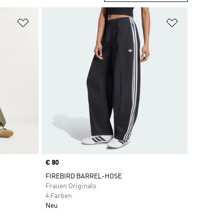
Zur Wunschliste hinzufügen
Zur Wunsch
Price
€ 80
FIREBIRD BARREL-HOSE
Frauen Originals
4 Farben
Neu