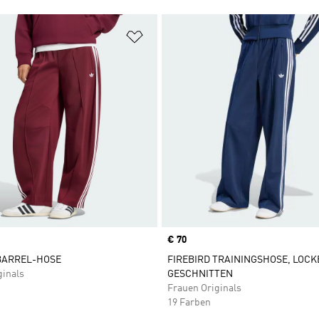
te hinzufügen
Zur Wunschliste hinzufügen
Price
€ 70
BARREL-HOSE
FIREBIRD TRAININGSHOSE, LOCK
ginals
GESCHNITTEN
Frauen Originals
19 Farben