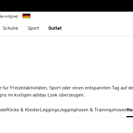
de mitglied
Schuhe
Sport
Outlet
für Freizeitaktivitäten, Sport oder einen entspannten Tag auf d
igns im kultigen adidas Look überzeugen.
ode
Röcke & Kleider
Leggings
Jogginghosen & Trainingshosen
Ho