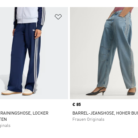
te hinzufügen
Zur Wunschliste hinzufügen
Price
€ 85
TRAININGSHOSE, LOCKER
BARREL-JEANSHOSE, HOHER BU
TEN
Frauen Originals
ginals