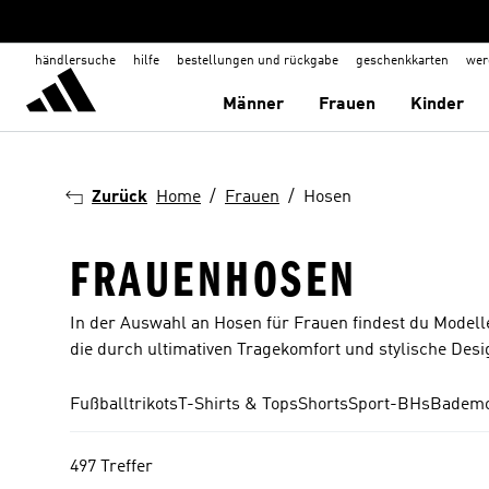
händlersuche
hilfe
bestellungen und rückgabe
geschenkkarten
wer
Männer
Frauen
Kinder
Zurück
Home
Frauen
Hosen
FRAUENHOSEN
In der Auswahl an Hosen für Frauen findest du Modelle 
die durch ultimativen Tragekomfort und stylische Des
Fußballtrikots
T-Shirts & Tops
Shorts
Sport-BHs
Badem
497 Treffer