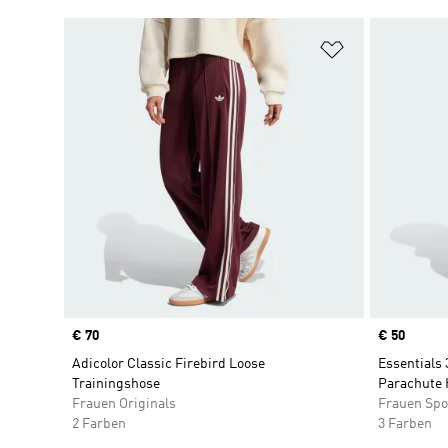
Zur Wunschlis
Price
€ 70
Price
€ 50
Adicolor Classic Firebird Loose
Essentials 
Trainingshose
Parachute 
Frauen Originals
Frauen Spo
2 Farben
3 Farben