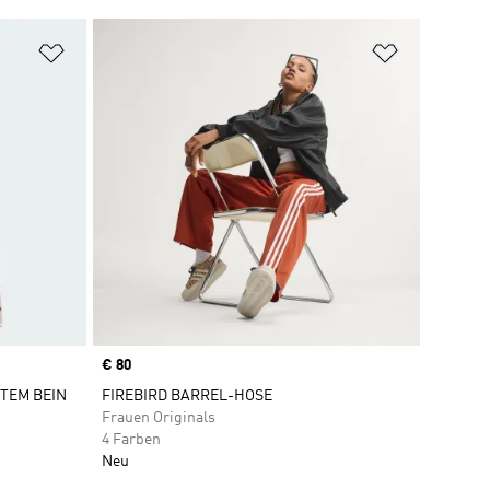
Zur Wunschliste hinzufügen
Zur Wunsch
Price
€ 80
ITEM BEIN
FIREBIRD BARREL-HOSE
Frauen Originals
4 Farben
Neu