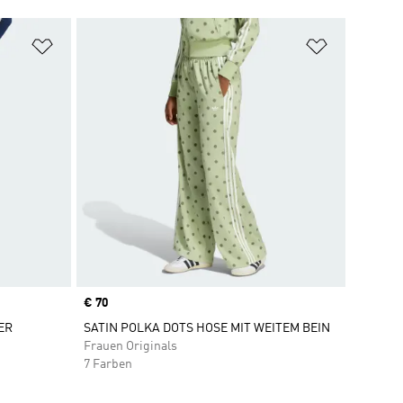
Zur Wunschliste hinzufügen
Zur Wunsch
Price
€ 70
ER
SATIN POLKA DOTS HOSE MIT WEITEM BEIN
Frauen Originals
7 Farben