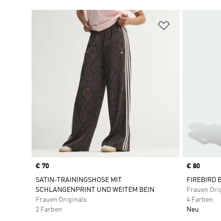
Zur Wunschlis
Price
€ 70
Price
€ 80
SATIN-TRAININGSHOSE MIT
FIREBIRD 
SCHLANGENPRINT UND WEITEM BEIN
Frauen Ori
Frauen Originals
4 Farben
2 Farben
Neu