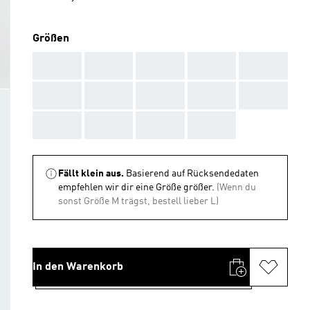
Größen
AAA
AAA
AAA
AAA
AAA
AAA
AAA
AAA
AAA
AAA
AAA
AAA
AAA
AAA
Fällt klein aus.
Basierend auf Rücksendedaten
empfehlen wir dir eine Größe größer.
(Wenn du
sonst Größe M trägst, bestell lieber L)
In den Warenkorb