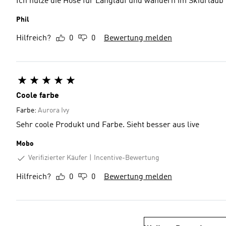
Ich nutze die Hose für Langlauf und wandern im Skiurlaub
Phil
Hilfreich?
0
0
Bewertung melden
Coole farbe
Farbe:
Aurora Ivy
Sehr coole Produkt und Farbe. Sieht besser aus live
Mobo
Verifizierter Käufer
Incentive-Bewertung
Hilfreich?
0
0
Bewertung melden