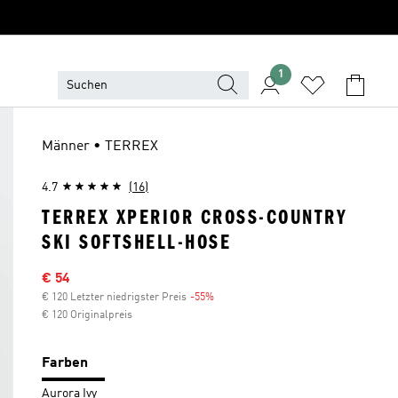
1
Männer • TERREX
4.7
(16)
TERREX XPERIOR CROSS-COUNTRY
SKI SOFTSHELL-HOSE
Sale-Preis
€ 54
€ 120 Letzter niedrigster Preis
-55%
Rabatt
€ 120 Originalpreis
Farben
Aurora Ivy