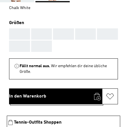
Chalk White
Größen
AAA
AAA
AAA
AAA
AAA
AAA
AAA
Fällt normal aus.
Wir empfehlen dir deine übliche
Größe.
In den Warenkorb
Tennis-Outfits Shoppen