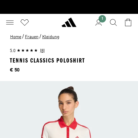
1
/
/
Home
Frauen
Kleidung
5.0
(8)
TENNIS CLASSICS POLOSHIRT
Preis
€ 50