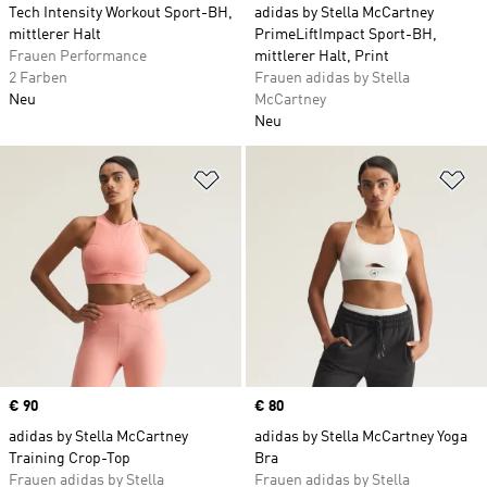
Tech Intensity Workout Sport-BH,
adidas by Stella McCartney
mittlerer Halt
PrimeLiftImpact Sport-BH,
Frauen Performance
mittlerer Halt, Print
2 Farben
Frauen adidas by Stella
Neu
McCartney
Neu
Zur Wunschliste hinzufügen
Zu
Price
€ 90
Price
€ 80
adidas by Stella McCartney
adidas by Stella McCartney Yoga
Training Crop-Top
Bra
Frauen adidas by Stella
Frauen adidas by Stella