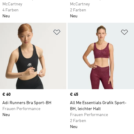
McCartney
McCartney
4 Farben
2 Farben
Neu
Neu
Zur Wunschliste hinzufügen
Zu
Price
€ 60
Price
€ 45
Adi Runners Bra Sport-BH
All Me Essentials Grafik Sport-
Frauen Performance
BH, leichter Halt
Neu
Frauen Performance
2 Farben
Neu