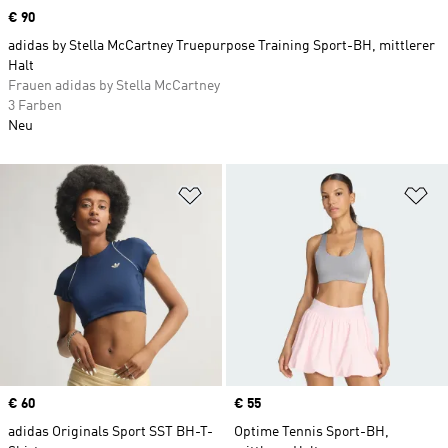
Price
€ 90
adidas by Stella McCartney Truepurpose Training Sport-BH, mittlerer
Halt
Frauen adidas by Stella McCartney
3 Farben
Neu
Zur Wunschliste hinzufügen
Zu
Price
€ 60
Price
€ 55
adidas Originals Sport SST BH-T-
Optime Tennis Sport-BH,