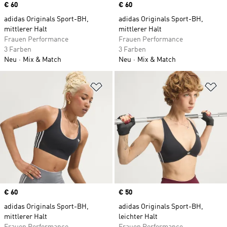
Price
€ 60
Price
€ 60
adidas Originals Sport-BH,
adidas Originals Sport-BH,
mittlerer Halt
mittlerer Halt
Frauen Performance
Frauen Performance
3 Farben
3 Farben
Neu
Mix & Match
Neu
Mix & Match
Zur Wunschliste hinzufügen
Zu
Price
€ 60
Price
€ 50
adidas Originals Sport-BH,
adidas Originals Sport-BH,
mittlerer Halt
leichter Halt