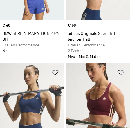
Price
€ 60
Price
€ 50
BMW BERLIN-MARATHON 2026
adidas Originals Sport-BH,
BH
leichter Halt
Frauen Performance
Frauen Performance
Neu
2 Farben
Neu
Mix & Match
Zur Wunschliste hinzufügen
Zu