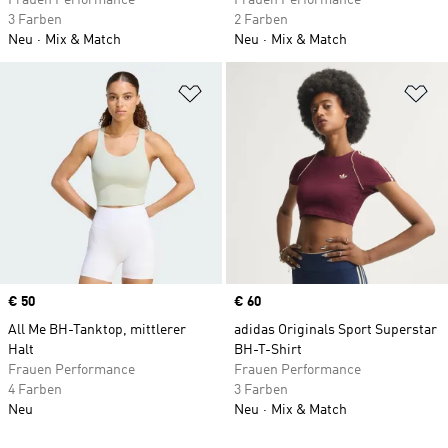
Frauen Performance
Frauen Performance
3 Farben
2 Farben
Neu
Mix & Match
Neu
Mix & Match
Zur Wunschliste hinzufügen
Zu
Price
€ 50
Price
€ 60
All Me BH-Tanktop, mittlerer
adidas Originals Sport Superstar
Halt
BH-T-Shirt
Frauen Performance
Frauen Performance
4 Farben
3 Farben
Neu
Neu
Mix & Match