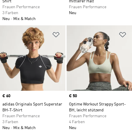
Shirt
mittlerer Halt
Frauen Performance
Frauen Performance
3 Farben
Neu
Neu
Mix & Match
Zur Wunschliste hinzufügen
Zu
Price
€ 60
Price
€ 50
adidas Originals Sport Superstar
Optime Workout Strappy Sport-
BH-T-Shirt
BH, leicht stützend
Frauen Performance
Frauen Performance
3 Farben
4 Farben
Neu
Mix & Match
Neu