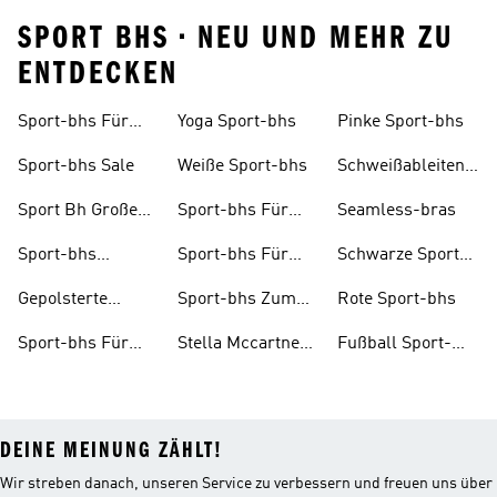
SPORT BHS • NEU UND MEHR ZU
ENTDECKEN
Sport-bhs Für
Yoga Sport-bhs
Pinke Sport-bhs
Damen
Sport-bhs Sale
Weiße Sport-bhs
Schweißableitend
Sport-bhs
Sport Bh Große
Sport-bhs Für
Seamless-bras
Größen
Kinder
Sport-bhs
Sport-bhs Für
Schwarze Sport-
Kompression
Mädchen
bhs
Gepolsterte
Sport-bhs Zum
Rote Sport-bhs
Sport-bhs
Laufen
Sport-bhs Für
Stella Mccartney
Fußball Sport-
Starken Halt
Bhs
bhs
DEINE MEINUNG ZÄHLT!
Wir streben danach, unseren Service zu verbessern und freuen uns über