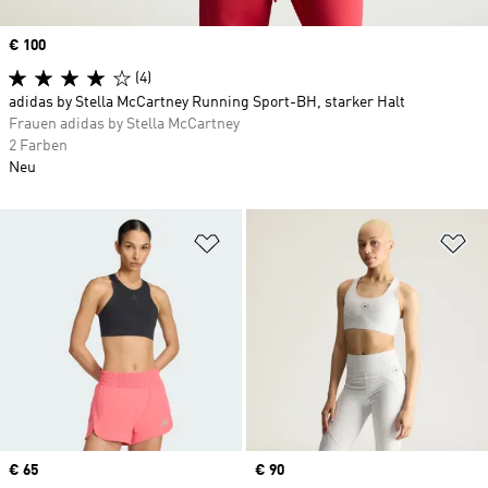
Price
€ 100
(4)
adidas by Stella McCartney Running Sport-BH, starker Halt
Frauen adidas by Stella McCartney
2 Farben
Neu
Zur Wunschliste hinzufügen
Zu
Price
€ 65
Price
€ 90