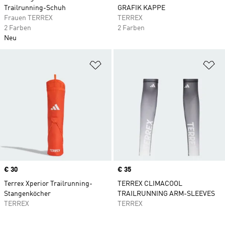
Trailrunning-Schuh
GRAFIK KAPPE
Frauen TERREX
TERREX
2 Farben
2 Farben
Neu
Zur Wunschliste hinzufügen
Zu
Price
€ 30
Price
€ 35
Terrex Xperior Trailrunning-
TERREX CLIMACOOL
Stangenköcher
TRAILRUNNING ARM-SLEEVES
TERREX
TERREX