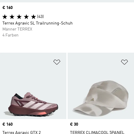
Price
€ 160
(43)
Terrex Agravic SL Trailrunning-Schuh
Männer TERREX
4 Farben
Zur Wunschliste hinzufügen
Zu
Price
€ 160
Price
€ 30
Terrex Agravic GTX 2
TERREX CLIMACOOL 5PANEL