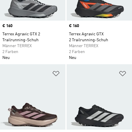
Price
€ 160
Price
€ 160
Terrex Agravic GTX 2
Terrex Agravic GTX
Trailrunning-Schuh
2 Trailrunning-Schuh
Männer TERREX
Männer TERREX
2 Farben
2 Farben
Neu
Neu
Zur Wunschliste hinzufügen
Zu