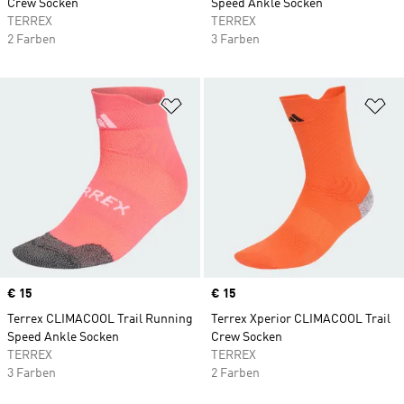
Crew Socken
Speed Ankle Socken
TERREX
TERREX
2 Farben
3 Farben
Zur Wunschliste hinzufügen
Zu
Price
€ 15
Price
€ 15
Terrex CLIMACOOL Trail Running
Terrex Xperior CLIMACOOL Trail
Speed Ankle Socken
Crew Socken
TERREX
TERREX
3 Farben
2 Farben