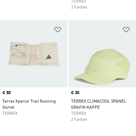
TERREX
3 Farben
Zur Wunschliste hinzufügen
Zu
Price
€ 50
Price
€ 30
Terrex Xperior Trail Running
TERREX CLIMACOOL 5PANEL
Gürtel
GRAFIK KAPPE
TERREX
TERREX
2 Farben