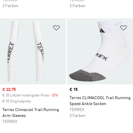
TERREX
TERREX
2 Farben
2 Farben
Zur Wunschliste hinzufügen
Zu
Sale price
€ 22,75
Price
€ 15
€ 35 Letzter niedrigster Preis
-35%
Discount
Terrex CLIMACOOL Trail Running
€ 35 Originalpreis
Speed Ankle Socken
Terrex Climacool Trail Running
TERREX
Arm-Sleeves
3 Farben
TERREX