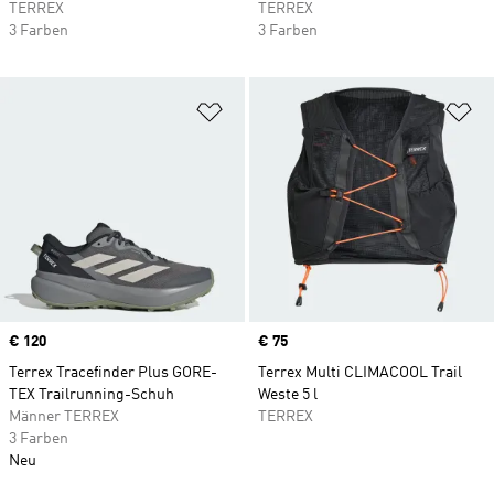
TERREX
TERREX
3 Farben
3 Farben
Zur Wunschliste hinzufügen
Zu
Price
€ 120
Price
€ 75
Terrex Tracefinder Plus GORE-
Terrex Multi CLIMACOOL Trail
TEX Trailrunning-Schuh
Weste 5 l
Männer TERREX
TERREX
3 Farben
Neu