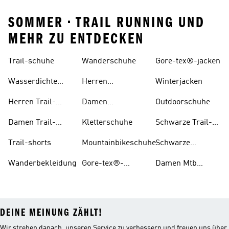
SOMMER • TRAIL RUNNING UND
MEHR ZU ENTDECKEN
Trail-schuhe
Wanderschuhe
Gore-tex®-jacken
Wasserdichte
Herren
Winterjacken
Trail-schuhe
Wanderschuhe
Herren Trail-
Damen
Outdoorschuhe
schuhe
Wanderschuhe
Damen Trail-
Kletterschuhe
Schwarze Trail-
schuhe
schuhe
Trail-shorts
Mountainbikeschuhe
Schwarze
Wanderschuhe
Wanderbekleidung
Gore-tex®-
Damen Mtb
schuhe
Schuhe
DEINE MEINUNG ZÄHLT!
Wir streben danach, unseren Service zu verbessern und freuen uns über