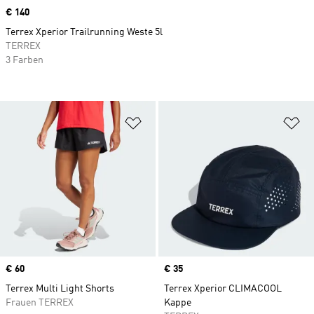
Price
€ 140
Terrex Xperior Trailrunning Weste 5l
TERREX
3 Farben
Zur Wunschliste hinzufügen
Zu
Price
€ 60
Price
€ 35
Terrex Multi Light Shorts
Terrex Xperior CLIMACOOL
Frauen TERREX
Kappe