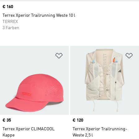
Price
€ 160
Terrex Xperior Trailrunning Weste 10 l
TERREX
3 Farben
Zur Wunschliste hinzufügen
Zu
Price
€ 35
Price
€ 120
Terrex Xperior CLIMACOOL
Terrex Xperior Trailrunning-
Kappe
Weste 2,5 l