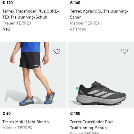
Price
€ 120
Price
€ 160
Terrex Tracefinder Plus GORE-
Terrex Agravic SL Trailrunning-
TEX Trailrunning-Schuh
Schuh
Frauen TERREX
Männer TERREX
Neu
4 Farben
Zur Wunschliste hinzufügen
Zu
Price
€ 60
Price
€ 100
Terrex Multi Light Shorts
Terrex Tracefinder Plus
Männer TERREX
Trailrunning-Schuh