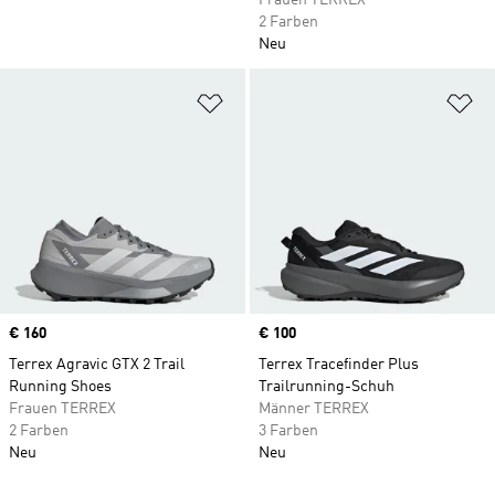
Frauen TERREX
2 Farben
Neu
Zur Wunschliste hinzufügen
Zu
Price
€ 160
Price
€ 100
Terrex Agravic GTX 2 Trail
Terrex Tracefinder Plus
Running Shoes
Trailrunning-Schuh
Frauen TERREX
Männer TERREX
2 Farben
3 Farben
Neu
Neu