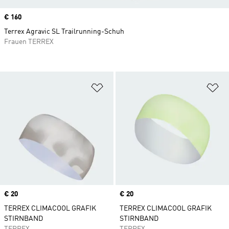
Price
€ 160
Terrex Agravic SL Trailrunning-Schuh
Frauen TERREX
Zur Wunschliste hinzufügen
Zu
Price
€ 20
Price
€ 20
TERREX CLIMACOOL GRAFIK
TERREX CLIMACOOL GRAFIK
STIRNBAND
STIRNBAND