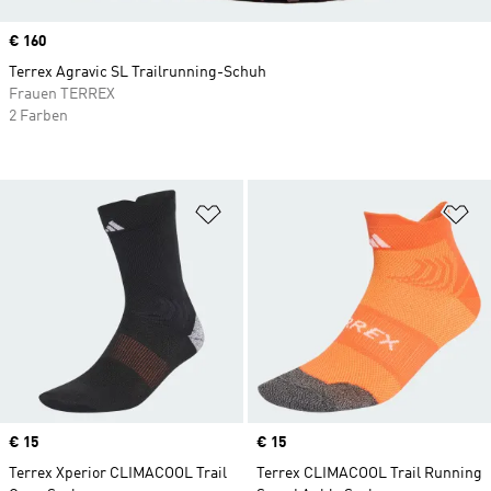
Price
€ 160
Terrex Agravic SL Trailrunning-Schuh
Frauen TERREX
2 Farben
Zur Wunschliste hinzufügen
Zu
Price
€ 15
Price
€ 15
Terrex Xperior CLIMACOOL Trail
Terrex CLIMACOOL Trail Running