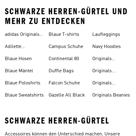
SCHWARZE HERREN-GÜRTEL UND
MEHR ZU ENTDECKEN
adidas Originals
Blaue T-shirts
Laufleggings
Sale
Adilette
Campus Schuhe
Navy Hoodies
Badelatschen
Blaue Hosen
Continental 80
Originals
Badeanzüge
Blaue Mäntel
Duffle Bags
Originals
Badeschlappen
Blaue Poloshirts
Falcon Schuhe
Originals
Bauchfreie
Blaue Sweatshirts
Gazelle All Black
Originals Beanies
Oberteile
SCHWARZE HERREN-GÜRTEL
Accessoires können den Unterschied machen. Unsere