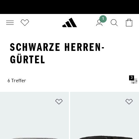
1
SCHWARZE HERREN-
GÜRTEL
3
6 Treffer
Zur Wunschliste hinzufügen
Zu