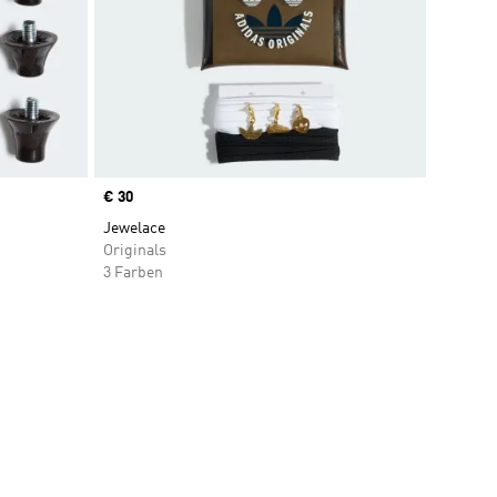
Price
€ 30
Jewelace
Originals
3 Farben