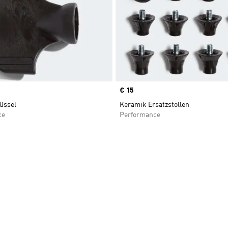
Price
€ 15
üssel
Keramik Ersatzstollen
ce
Performance
te hinzufügen