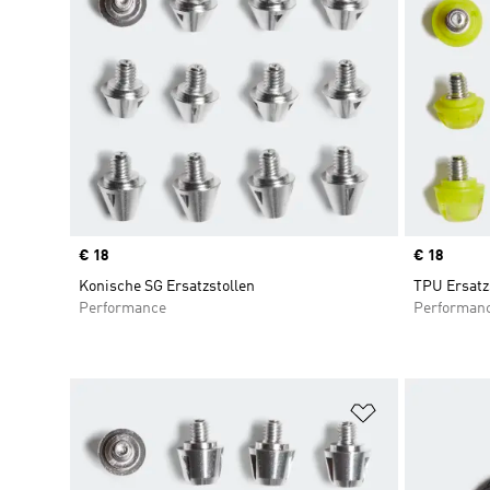
Price
€ 18
Price
€ 18
Konische SG Ersatzstollen
TPU Ersatz
Performance
Performan
Zur Wunschlis