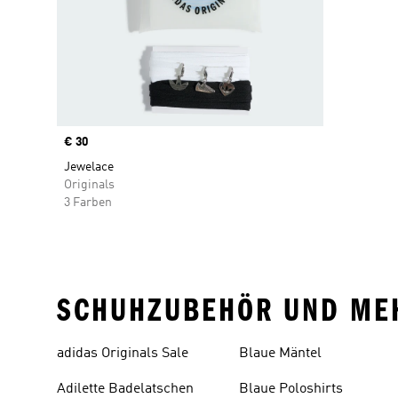
Price
€ 30
Jewelace
Originals
3 Farben
SCHUHZUBEHÖR UND ME
adidas Originals Sale
Blaue Mäntel
Adilette Badelatschen
Blaue Poloshirts