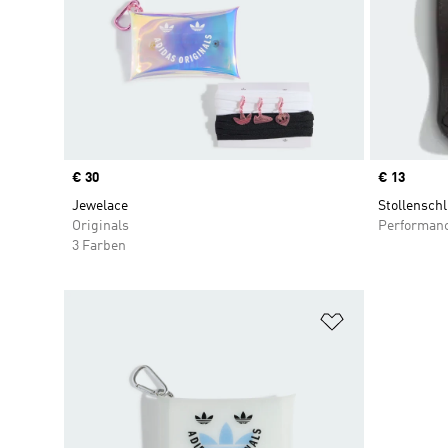
Price
€ 30
Price
€ 13
Jewelace
Stollenschl
Originals
Performan
3 Farben
Zur Wunschlis