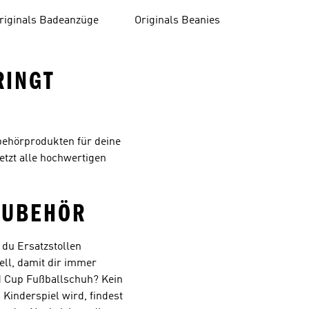
Oberteile
riginals Badeanzüge
Originals Beanies
RINGT
behörprodukten für deine
etzt alle hochwertigen
ZUBEHÖR
du Ersatzstollen
dell, damit dir immer
ld Cup Fußballschuh? Kein
Kinderspiel wird, findest