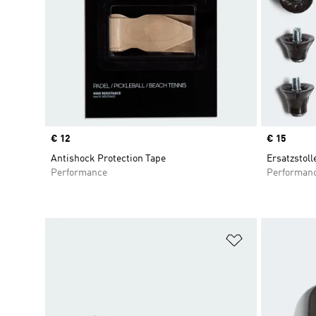
Price
€ 12
Price
€ 15
Antishock Protection Tape
Ersatzstoll
Performance
Performan
Zur Wunschlis