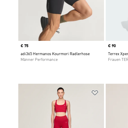
Price
€ 75
Price
€ 90
adi365 Hermanos Kourmori Radlerhose
Terrex Xpe
Männer Performance
Frauen TE
Zur Wunschlis