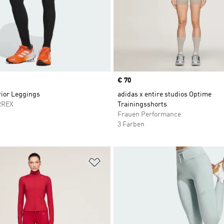
Price
€ 70
rior Leggings
adidas x entire studios Optime
RREX
Trainingsshorts
Frauen Performance
3 Farben
te hinzufügen
Zur Wunschliste hinzufügen