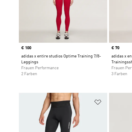
Price
€ 100
Price
€ 70
adidas x entire studios Optime Training 7/8-
adidas x en
Leggings
Trainingss
Frauen Performance
Frauen Pe
2 Farben
3 Farben
Zur Wunschlis