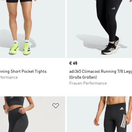
Price
€ 65
nning Short Pocket Tights
adi365 Climacool Running 7/8 Leg
rformance
(Große Größen)
Frauen Performance
te hinzufügen
Zur Wunschliste hinzufügen