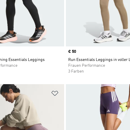
Price
€ 50
ning Essentials Leggings
Run Essentials Leggings in voller
rformance
Frauen Performance
3 Farben
te hinzufügen
Zur Wunschliste hinzufügen