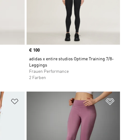
Price
€ 100
adidas x entire studios Optime Training 7/8-
Leggings
Frauen Performance
2 Farben
Zur Wunschliste hinzufügen
Zur Wunsch