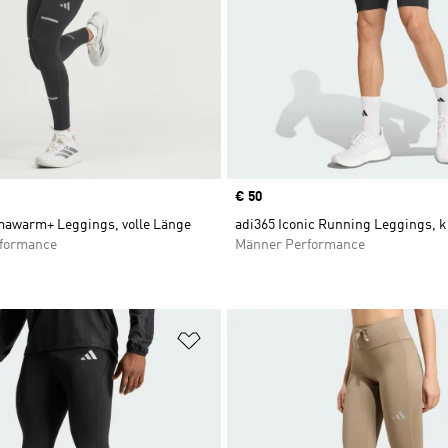
Price
€ 50
mawarm+ Leggings, volle Länge
adi365 Iconic Running Leggings, k
rformance
Männer Performance
te hinzufügen
Zur Wunschliste hinzufügen