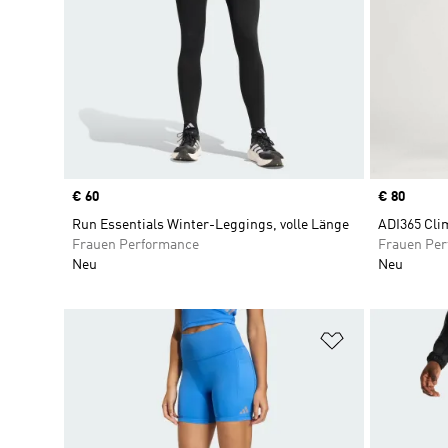
Price
€ 60
Price
€ 80
Run Essentials Winter-Leggings, volle Länge
ADI365 Cli
Frauen Performance
Frauen Pe
Neu
Neu
Zur Wunschlis