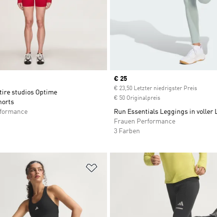
Current price
€ 25
€ 23,50 Letzter niedrigster Preis
tire studios Optime
€ 50 Originalpreis
horts
rformance
Run Essentials Leggings in voller
Frauen Performance
3 Farben
te hinzufügen
Zur Wunschliste hinzufügen