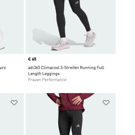
Price
€ 65
urz
adi365 Climacool 3-Streifen Running Full
Length Leggings
Frauen Performance
Zur Wunschliste hinzufügen
Zur Wunsch