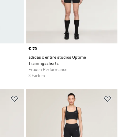
Price
€ 70
adidas x entire studios Optime
Trainingsshorts
Frauen Performance
3 Farben
Zur Wunschliste hinzufügen
Zur Wunsch