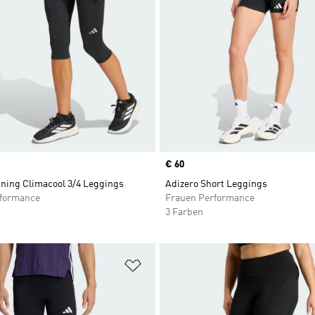
Price
€ 60
ning Climacool 3/4 Leggings
Adizero Short Leggings
rformance
Frauen Performance
3 Farben
te hinzufügen
Zur Wunschliste hinzufügen