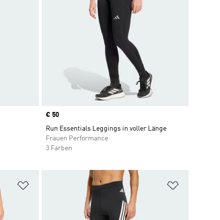
Price
€ 50
Run Essentials Leggings in voller Länge
Frauen Performance
3 Farben
Zur Wunschliste hinzufügen
Zur Wunsch