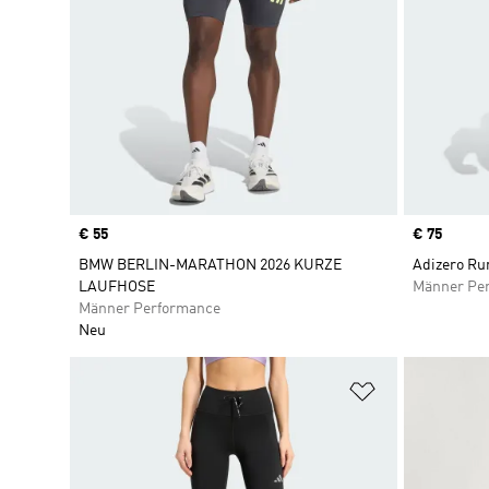
Price
€ 55
Price
€ 75
BMW BERLIN-MARATHON 2026 KURZE
Adizero Ru
LAUFHOSE
Männer Pe
Männer Performance
Neu
Zur Wunschlis