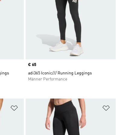
Price
€ 65
gings
adi365 Iconic/// Running Leggings
Männer Performance
Zur Wunschliste hinzufügen
Zur Wunsch