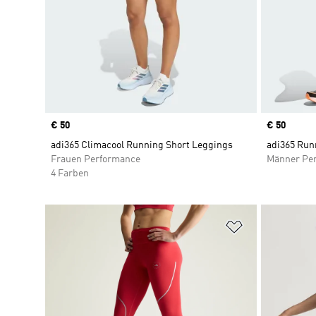
Price
€ 50
Price
€ 50
adi365 Climacool Running Short Leggings
adi365 Run
Frauen Performance
Männer Pe
4 Farben
Zur Wunschlis