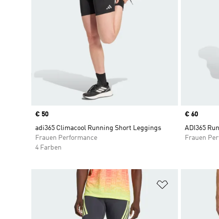
Price
€ 50
Price
€ 60
adi365 Climacool Running Short Leggings
ADI365 Run
Frauen Performance
Frauen Pe
4 Farben
Zur Wunschlis