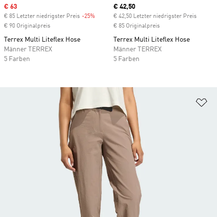
Sale price
€ 63
Current price
€ 42,50
€ 85 Letzter niedrigster Preis
-25%
Discount
€ 42,50 Letzter niedrigster Preis
€ 90 Originalpreis
€ 85 Originalpreis
Terrex Multi Liteflex Hose
Terrex Multi Liteflex Hose
Männer TERREX
Männer TERREX
5 Farben
5 Farben
Zu