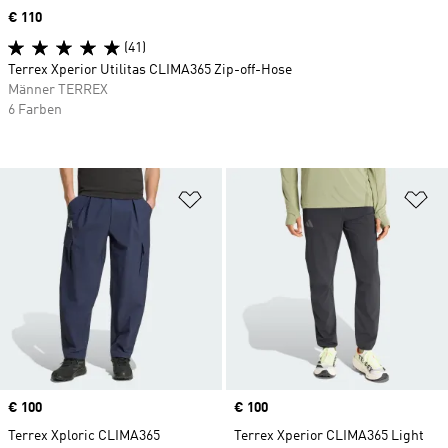
Price
€ 110
(41)
Terrex Xperior Utilitas CLIMA365 Zip-off-Hose
Männer TERREX
6 Farben
Zur Wunschliste hinzufügen
Zu
Price
€ 100
Price
€ 100
Terrex Xploric CLIMA365
Terrex Xperior CLIMA365 Light