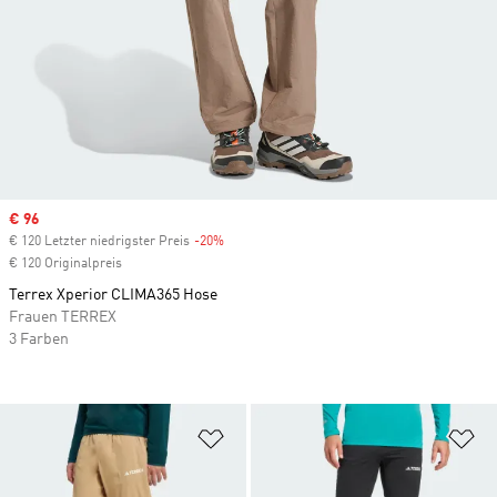
Sale price
€ 96
€ 120 Letzter niedrigster Preis
-20%
Discount
€ 120 Originalpreis
Terrex Xperior CLIMA365 Hose
Frauen TERREX
3 Farben
Zur Wunschliste hinzufügen
Zu