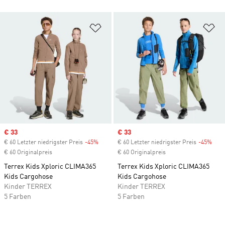
Zur Wunschliste hinzufügen
Zu
Sale price
€ 33
Sale price
€ 33
€ 60 Letzter niedrigster Preis
-45%
Discount
€ 60 Letzter niedrigster Preis
-45%
Disc
€ 60 Originalpreis
€ 60 Originalpreis
Terrex Kids Xploric CLIMA365
Terrex Kids Xploric CLIMA365
Kids Cargohose
Kids Cargohose
Kinder TERREX
Kinder TERREX
5 Farben
5 Farben