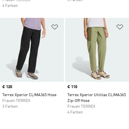
Frauen TERREX
5 Farben
4 Farben
Zur Wunschliste hinzufügen
Zu
Price
€ 120
Price
€ 110
Terrex Xperior CLIMA365 Hose
Terrex Xperior Utilitas CLIMA365
Frauen TERREX
Zip-Off Hose
3 Farben
Frauen TERREX
4 Farben