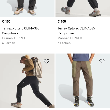
Price
€ 100
Price
€ 100
Terrex Xploric CLIMA365
Terrex Xploric CLIMA365
Cargohose
Cargohose
Frauen TERREX
Männer TERREX
4 Farben
5 Farben
Zur Wunschliste hinzufügen
Zu