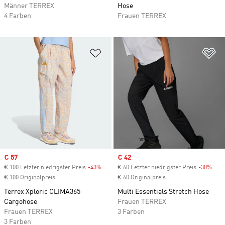
Männer TERREX
Hose
4 Farben
Frauen TERREX
Zur Wunschliste hinzufügen
Zu
Sale price
€ 57
Sale price
€ 42
€ 100 Letzter niedrigster Preis
-43%
Discount
€ 60 Letzter niedrigster Preis
-30%
Disc
€ 100 Originalpreis
€ 60 Originalpreis
Terrex Xploric CLIMA365
Multi Essentials Stretch Hose
Cargohose
Frauen TERREX
Frauen TERREX
3 Farben
3 Farben