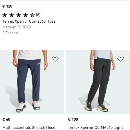
Price
€ 120
(8)
Terrex Xperior Clima365 Hose
Männer TERREX
2 Farben
Zur Wunschliste hinzufügen
Zu
Price
€ 60
Price
€ 100
Multi Essentials Stretch Hose
Terrex Xperior CLIMA365 Light