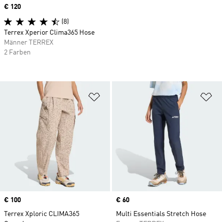
Price
€ 120
(8)
Terrex Xperior Clima365 Hose
Männer TERREX
2 Farben
Zur Wunschliste hinzufügen
Zu
Price
€ 100
Price
€ 60
Terrex Xploric CLIMA365
Multi Essentials Stretch Hose