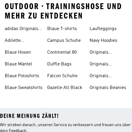
OUTDOOR • TRAININGSHOSE UND
MEHR ZU ENTDECKEN
adidas Originals
Blaue T-shirts
Laufleggings
Sale
Adilette
Campus Schuhe
Navy Hoodies
Badelatschen
Blaue Hosen
Continental 80
Originals
Badeanzüge
Blaue Mäntel
Duffle Bags
Originals
Badeschlappen
Blaue Poloshirts
Falcon Schuhe
Originals
Bauchfreie
Blaue Sweatshirts
Gazelle All Black
Originals Beanies
Oberteile
DEINE MEINUNG ZÄHLT!
Wir streben danach, unseren Service zu verbessern und freuen uns über
dein Feedback.