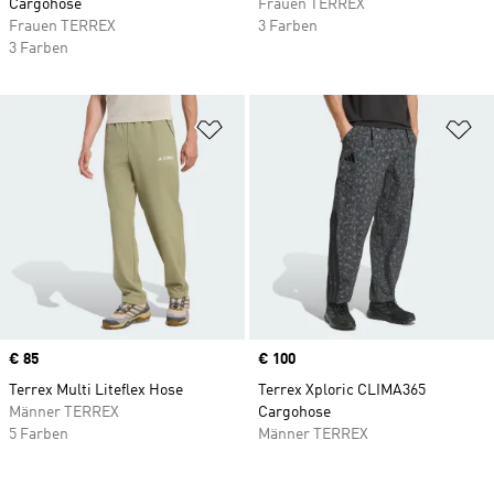
Cargohose
Frauen TERREX
Frauen TERREX
3 Farben
3 Farben
Zur Wunschliste hinzufügen
Zu
Price
€ 85
Price
€ 100
Terrex Multi Liteflex Hose
Terrex Xploric CLIMA365
Männer TERREX
Cargohose
5 Farben
Männer TERREX