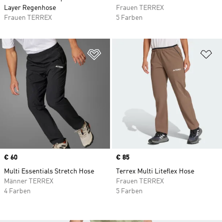
Layer Regenhose
Frauen TERREX
Frauen TERREX
5 Farben
Zur Wunschliste hinzufügen
Zu
Price
€ 60
Price
€ 85
Multi Essentials Stretch Hose
Terrex Multi Liteflex Hose
Männer TERREX
Frauen TERREX
4 Farben
5 Farben