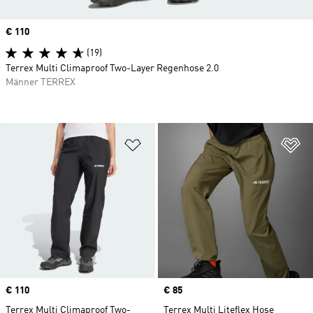
Price
€ 110
(19)
Terrex Multi Climaproof Two-Layer Regenhose 2.0
Männer TERREX
Zur Wunschliste hinzufügen
Zu
Price
€ 110
Price
€ 85
Terrex Multi Climaproof Two-
Terrex Multi Liteflex Hose