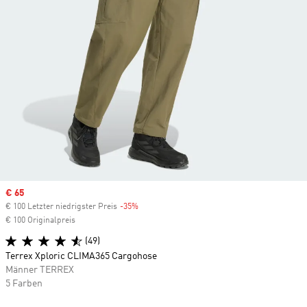
Sale price
€ 65
€ 100 Letzter niedrigster Preis
-35%
Discount
€ 100 Originalpreis
(49)
Terrex Xploric CLIMA365 Cargohose
Männer TERREX
5 Farben