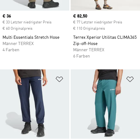
Current price
€ 36
Current price
€ 82,50
€ 33 Letzter niedrigster Preis
€ 77 Letzter niedrigster Preis
€ 60 Originalpreis
€ 110 Originalpreis
Multi Essentials Stretch Hose
Terrex Xperior Utilitas CLIMA365
Männer TERREX
Zip-off-Hose
4 Farben
Männer TERREX
6 Farben
Zur Wunschliste hinzufügen
Zu