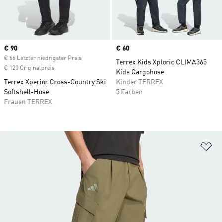
Current price
€ 90
Price
€ 60
€ 66 Letzter niedrigster Preis
Terrex Kids Xploric CLIMA365
€ 120 Originalpreis
Kids Cargohose
Terrex Xperior Cross-Country Ski
Kinder TERREX
Softshell-Hose
5 Farben
Frauen TERREX
Zu