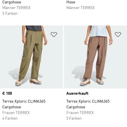
Cargohose
Hose
Männer TERREX
Männer TERREX
5 Farben
Zur Wunschliste hinzufügen
Zu
Price
€ 100
Ausverkauft
Terrex Xploric CLIMA365
Terrex Xploric CLIMA365
Cargohose
Cargohose
Frauen TERREX
Frauen TERREX
4 Farben
5 Farben