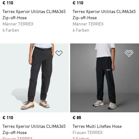
Price
€ 110
Price
€ 110
Terrex Xperior Utilitas CLIMA365
Terrex Xperior Utilitas CLIMA365
Zip-off-Hose
Zip-off-Hose
Männer TERREX
Männer TERREX
6 Farben
6 Farben
Zur Wunschliste hinzufügen
Zu
Price
€ 110
Price
€ 85
Terrex Xperior Utilitas CLIMA365
Terrex Multi Liteflex Hose
Zip-off-Hose
Frauen TERREX