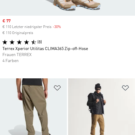
Sale price
€ 77
€ 110 Letzter niedrigster Preis
-30%
Discount
€ 110 Originalpreis
(8)
Terrex Xperior Utilitas CLIMA365 Zip-off-Hose
Frauen TERREX
4 Farben
Zur Wunschliste hinzufügen
Zu