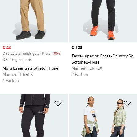
Sale price
€ 42
Price
€ 120
€ 60 Letzter niedrigster Preis
-30%
Discount
Terrex Xperior Cross-Country Ski
€ 60 Originalpreis
Softshell-Hose
Multi Essentials Stretch Hose
Männer TERREX
Männer TERREX
2 Farben
4 Farben
Zur Wunschliste hinzufügen
Zu