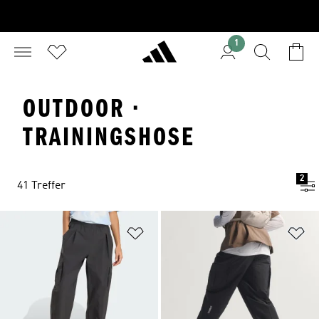
1
OUTDOOR ·
TRAININGSHOSE
2
41 Treffer
Zur Wunschliste hinzufügen
Zu