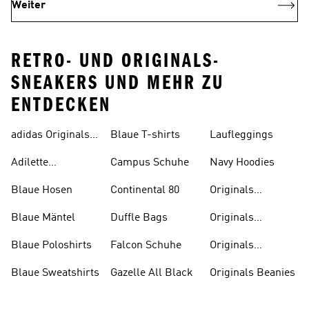
Weiter
RETRO- UND ORIGINALS-
SNEAKERS UND MEHR ZU
ENTDECKEN
adidas Originals
Blaue T-shirts
Laufleggings
Sale
Adilette
Campus Schuhe
Navy Hoodies
Badelatschen
Blaue Hosen
Continental 80
Originals
Badeanzüge
Blaue Mäntel
Duffle Bags
Originals
Badeschlappen
Blaue Poloshirts
Falcon Schuhe
Originals
Bauchfreie
Blaue Sweatshirts
Gazelle All Black
Originals Beanies
Oberteile