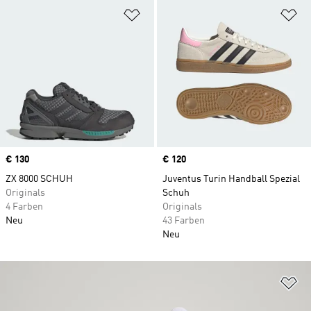
Zur Wunschliste hinzufügen
Zu
Price
€ 130
Price
€ 120
ZX 8000 SCHUH
Juventus Turin Handball Spezial
Originals
Schuh
4 Farben
Originals
Neu
43 Farben
Neu
Zu