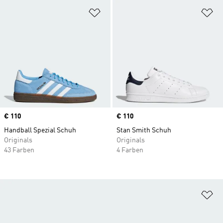
Zur Wunschliste hinzufügen
Zu
Price
€ 110
Price
€ 110
Handball Spezial Schuh
Stan Smith Schuh
Originals
Originals
43 Farben
4 Farben
Zu