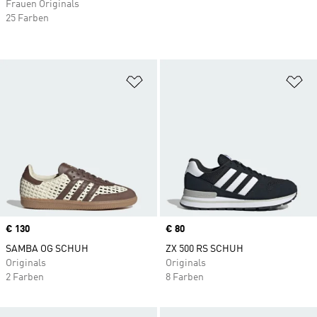
Frauen Originals
25 Farben
Zur Wunschliste hinzufügen
Zu
Price
€ 130
Price
€ 80
SAMBA OG SCHUH
ZX 500 RS SCHUH
Originals
Originals
2 Farben
8 Farben