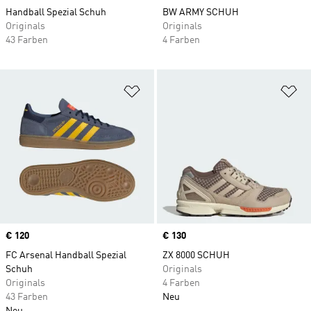
Handball Spezial Schuh
BW ARMY SCHUH
Originals
Originals
43 Farben
4 Farben
Zur Wunschliste hinzufügen
Zu
Price
€ 120
Price
€ 130
FC Arsenal Handball Spezial
ZX 8000 SCHUH
Schuh
Originals
Originals
4 Farben
43 Farben
Neu