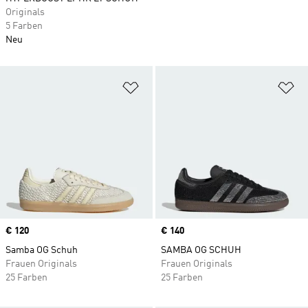
Originals
5 Farben
Neu
Zur Wunschliste hinzufügen
Zu
Price
€ 120
Price
€ 140
Samba OG Schuh
SAMBA OG SCHUH
Frauen Originals
Frauen Originals
25 Farben
25 Farben