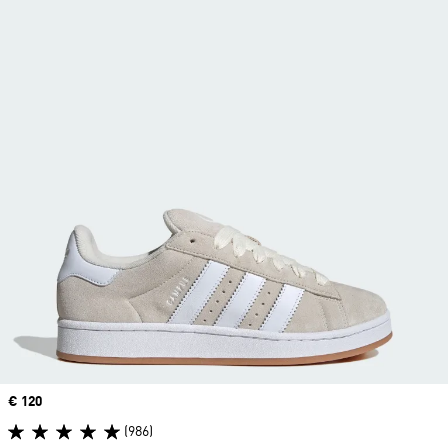
Price
€ 120
(986)