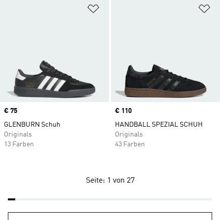
Zur Wunschliste hinzufügen
Zu
Price
€ 75
Price
€ 110
GLENBURN Schuh
HANDBALL SPEZIAL SCHUH
Originals
Originals
13 Farben
43 Farben
Seite: 1 von 27