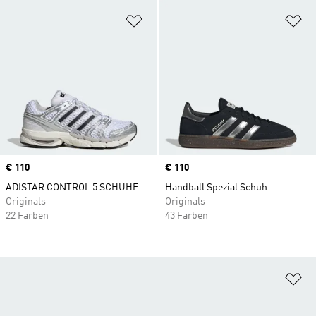
Zur Wunschliste hinzufügen
Zu
Price
€ 110
Price
€ 110
ADISTAR CONTROL 5 SCHUHE
Handball Spezial Schuh
Originals
Originals
22 Farben
43 Farben
Zu