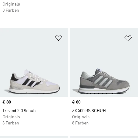
Originals
8 Farben
Zur Wunschliste hinzufügen
Zu
Price
€ 80
Price
€ 80
Treziod 2.0 Schuh
ZX 500 RS SCHUH
Originals
Originals
3 Farben
8 Farben