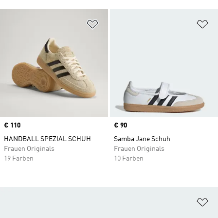
Zur Wunschliste hinzufügen
Zu
Price
€ 110
Price
€ 90
HANDBALL SPEZIAL SCHUH
Samba Jane Schuh
Frauen Originals
Frauen Originals
19 Farben
10 Farben
Zu