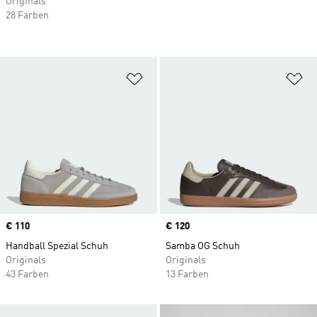
Originals
28 Farben
Zur Wunschliste hinzufügen
Zu
Price
€ 110
Price
€ 120
Handball Spezial Schuh
Samba OG Schuh
Originals
Originals
43 Farben
13 Farben