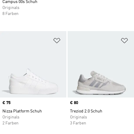
Campus 00s Schuh
Originals
8 Farben
Zur Wunschliste hinzufügen
Zu
Price
€ 75
Price
€ 80
Nizza Platform Schuh
Treziod 2.0 Schuh
Originals
Originals
2 Farben
3 Farben