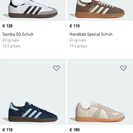
Price
€ 120
Price
€ 110
Samba OG Schuh
Handball Spezial Schuh
Originals
Originals
13 Farben
19 Farben
Zur Wunschliste hinzufügen
Zu
Price
€ 110
Price
€ 150