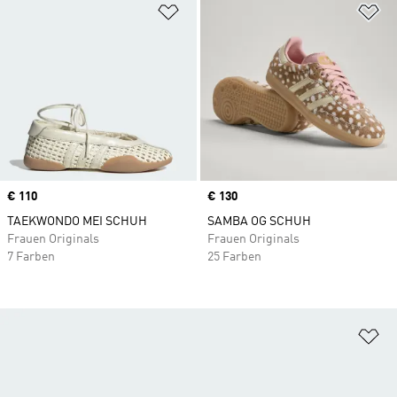
Zur Wunschliste hinzufügen
Zu
Price
€ 110
Price
€ 130
TAEKWONDO MEI SCHUH
SAMBA OG SCHUH
Frauen Originals
Frauen Originals
7 Farben
25 Farben
Zu