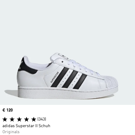
Price
€ 120
(343)
adidas Superstar II Schuh
Originals