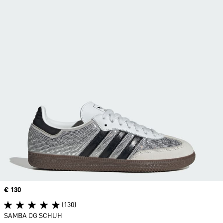
Price
€ 130
(130)
SAMBA OG SCHUH