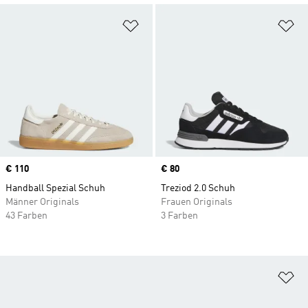
Zur Wunschliste hinzufügen
Zu
Price
€ 110
Price
€ 80
Handball Spezial Schuh
Treziod 2.0 Schuh
Männer Originals
Frauen Originals
43 Farben
3 Farben
Zu