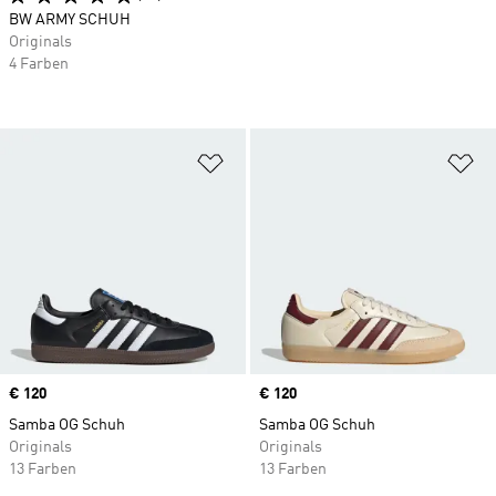
BW ARMY SCHUH
Originals
4 Farben
Zur Wunschliste hinzufügen
Zu
Price
€ 120
Price
€ 120
Samba OG Schuh
Samba OG Schuh
Originals
Originals
13 Farben
13 Farben