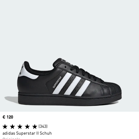
Price
€ 120
(343)
adidas Superstar II Schuh