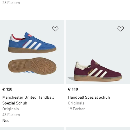
28 Farben
Zur Wunschliste hinzufügen
Zu
Price
€ 120
Price
€ 110
Manchester United Handball
Handball Spezial Schuh
Spezial Schuh
Originals
Originals
19 Farben
43 Farben
Neu