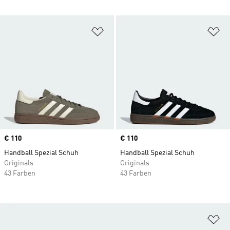
Zur Wunschliste hinzufügen
Zu
Price
€ 110
Price
€ 110
Handball Spezial Schuh
Handball Spezial Schuh
Originals
Originals
43 Farben
43 Farben
Zu