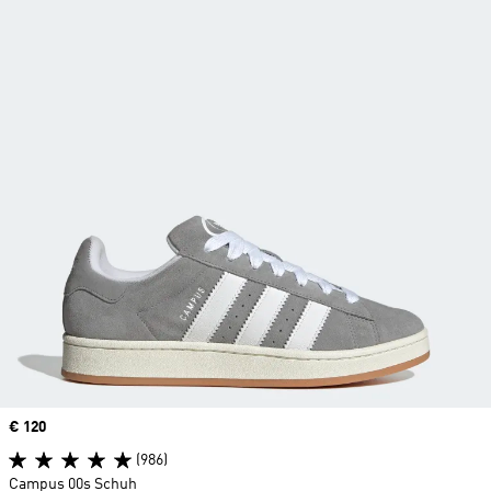
Price
€ 120
(986)
Campus 00s Schuh