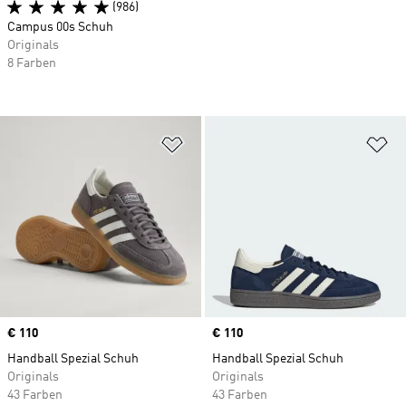
(986)
Campus 00s Schuh
Originals
8 Farben
Zur Wunschliste hinzufügen
Zu
Price
€ 110
Price
€ 110
Handball Spezial Schuh
Handball Spezial Schuh
Originals
Originals
43 Farben
43 Farben