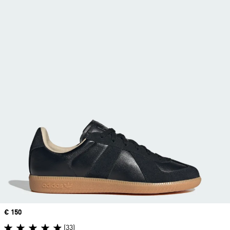
Price
€ 150
(33)