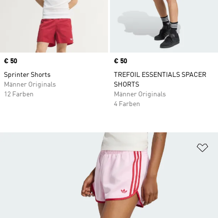
Price
€ 50
Price
€ 50
Sprinter Shorts
TREFOIL ESSENTIALS SPACER
Männer Originals
SHORTS
12 Farben
Männer Originals
4 Farben
Zu