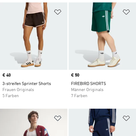
Zur Wunschliste hinzufügen
Zu
Price
€ 40
Price
€ 50
3-streifen Sprinter Shorts
FIREBIRD SHORTS
Frauen Originals
Männer Originals
5 Farben
7 Farben
Zur Wunschliste hinzufügen
Zu