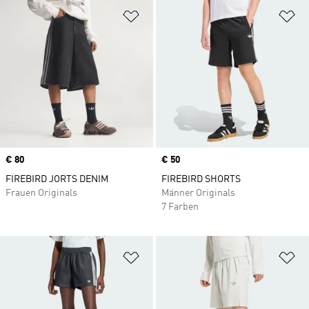
Zur Wunschliste hinzufügen
Zu
Price
€ 80
Price
€ 50
FIREBIRD JORTS DENIM
FIREBIRD SHORTS
Frauen Originals
Männer Originals
7 Farben
Zur Wunschliste hinzufügen
Zu