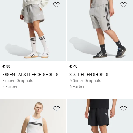
Zur Wunschliste hinzufügen
Zu
Price
€ 30
Price
€ 40
ESSENTIALS FLEECE-SHORTS
3-STREIFEN SHORTS
Frauen Originals
Männer Originals
2 Farben
6 Farben
Zur Wunschliste hinzufügen
Zu