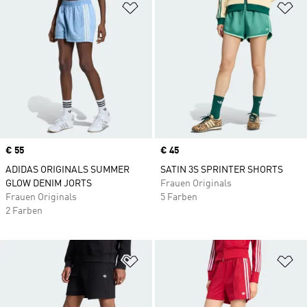
Zur Wunschliste hinzufügen
Zu
Price
€ 55
Price
€ 45
ADIDAS ORIGINALS SUMMER
SATIN 3S SPRINTER SHORTS
GLOW DENIM JORTS
Frauen Originals
Frauen Originals
5 Farben
2 Farben
Zur Wunschliste hinzufügen
Zu