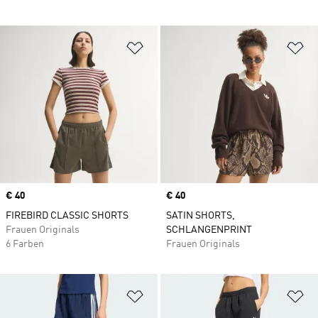
Zur Wunschliste hinzufügen
Zu
Price
€ 40
Price
€ 40
FIREBIRD CLASSIC SHORTS
SATIN SHORTS,
Frauen Originals
SCHLANGENPRINT
6 Farben
Frauen Originals
Zur Wunschliste hinzufügen
Zu