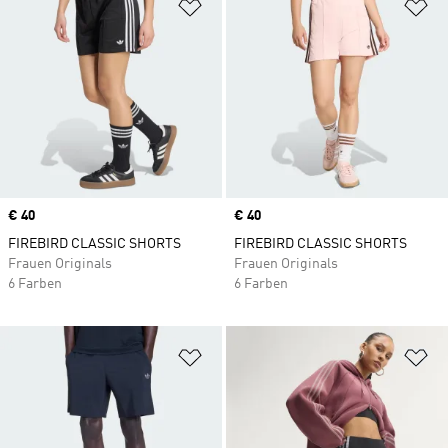
Zur Wunschliste hinzufügen
Zu
Price
€ 40
Price
€ 40
FIREBIRD CLASSIC SHORTS
FIREBIRD CLASSIC SHORTS
Frauen Originals
Frauen Originals
6 Farben
6 Farben
Zur Wunschliste hinzufügen
Zu