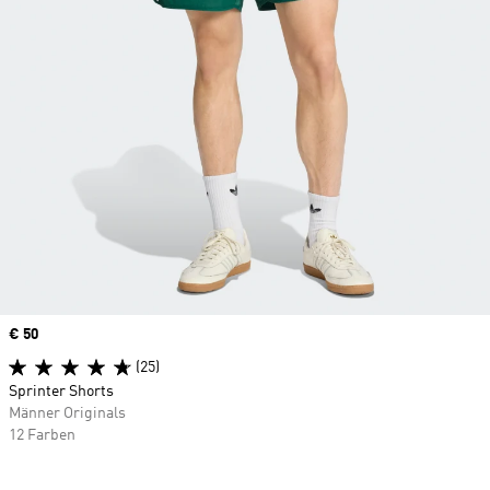
Price
€ 50
(25)
Sprinter Shorts
Männer Originals
12 Farben