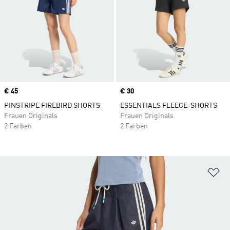
Price
€ 45
Price
€ 30
PINSTRIPE FIREBIRD SHORTS
ESSENTIALS FLEECE-SHORTS
Frauen Originals
Frauen Originals
2 Farben
2 Farben
Zu