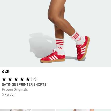
Price
€ 45
(35)
SATIN 3S SPRINTER SHORTS
Frauen Originals
5 Farben