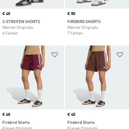
Price
€ 40
Price
€ 50
3-STREIFEN SHORTS
FIREBIRD SHORTS
Männer Originals
Männer Originals
6 Farben
7 Farben
Zur Wunschliste hinzufügen
Zu
Price
€ 40
Price
€ 40
Firebird Shorts
Firebird Shorts
Frauen Originals
Frauen Originals