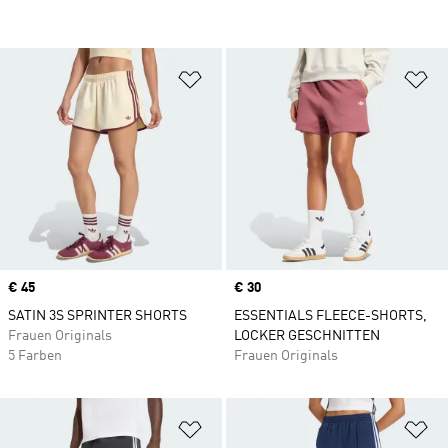
Zur Wunschliste hinzufügen
Zu
Price
€ 45
Price
€ 30
SATIN 3S SPRINTER SHORTS
ESSENTIALS FLEECE-SHORTS,
Frauen Originals
LOCKER GESCHNITTEN
5 Farben
Frauen Originals
Zur Wunschliste hinzufügen
Zu