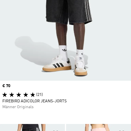
Price
€ 70
(21)
FIREBIRD ADICOLOR JEANS-JORTS
Männer Originals