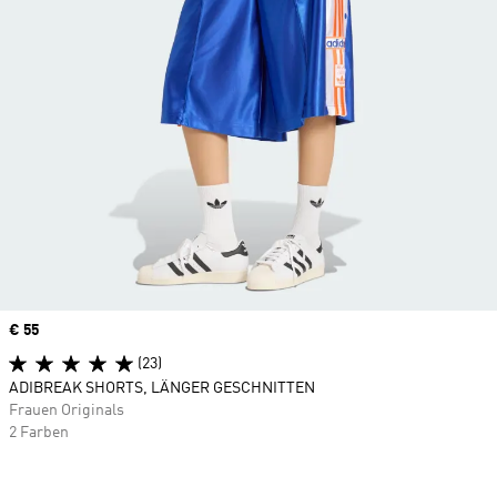
Price
€ 55
(23)
ADIBREAK SHORTS, LÄNGER GESCHNITTEN
Frauen Originals
2 Farben