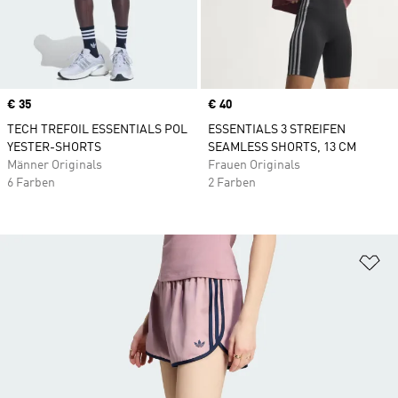
Price
€ 35
Price
€ 40
TECH TREFOIL ESSENTIALS POL
ESSENTIALS 3 STREIFEN
YESTER-SHORTS
SEAMLESS SHORTS, 13 CM
Männer Originals
Frauen Originals
6 Farben
2 Farben
Zu