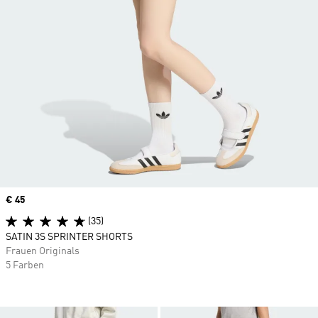
Price
€ 45
(35)
SATIN 3S SPRINTER SHORTS
Frauen Originals
5 Farben