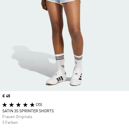
Price
€ 45
(35)
SATIN 3S SPRINTER SHORTS
Frauen Originals
5 Farben