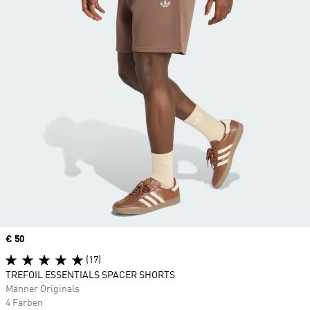
Price
€ 50
(17)
TREFOIL ESSENTIALS SPACER SHORTS
Männer Originals
4 Farben