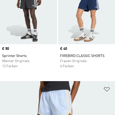
Price
€ 50
Price
€ 40
Sprinter Shorts
FIREBIRD CLASSIC SHORTS
Männer Originals
Frauen Originals
12 Farben
6 Farben
Zu