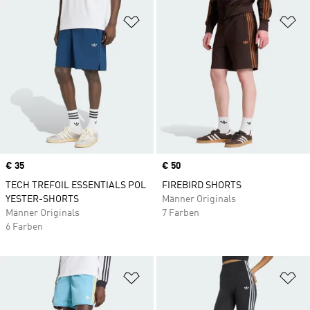
Zur Wunschliste hinzufügen
Zu
Price
€ 35
Price
€ 50
TECH TREFOIL ESSENTIALS POL
FIREBIRD SHORTS
YESTER-SHORTS
Männer Originals
Männer Originals
7 Farben
6 Farben
Zur Wunschliste hinzufügen
Zu