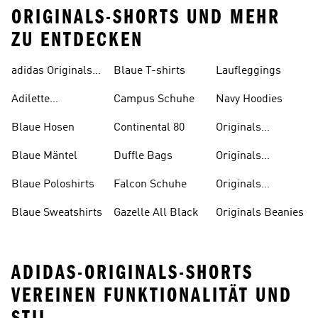
ORIGINALS-SHORTS UND MEHR
ZU ENTDECKEN
adidas Originals
Blaue T-shirts
Laufleggings
Sale
Adilette
Campus Schuhe
Navy Hoodies
Badelatschen
Blaue Hosen
Continental 80
Originals
Badeanzüge
Blaue Mäntel
Duffle Bags
Originals
Badeschlappen
Blaue Poloshirts
Falcon Schuhe
Originals
Bauchfreie
Blaue Sweatshirts
Gazelle All Black
Originals Beanies
Oberteile
ADIDAS-ORIGINALS-SHORTS
VEREINEN FUNKTIONALITÄT UND