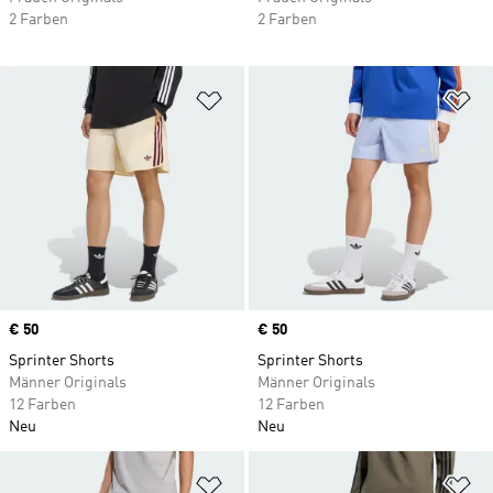
2 Farben
2 Farben
Zur Wunschliste hinzufügen
Zu
Price
€ 50
Price
€ 50
Sprinter Shorts
Sprinter Shorts
Männer Originals
Männer Originals
12 Farben
12 Farben
Neu
Neu
Zur Wunschliste hinzufügen
Zu