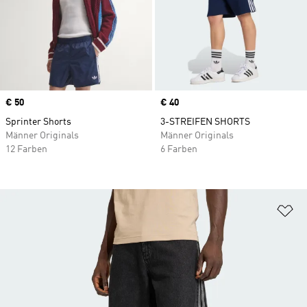
Price
€ 50
Price
€ 40
Sprinter Shorts
3-STREIFEN SHORTS
Männer Originals
Männer Originals
12 Farben
6 Farben
Zu