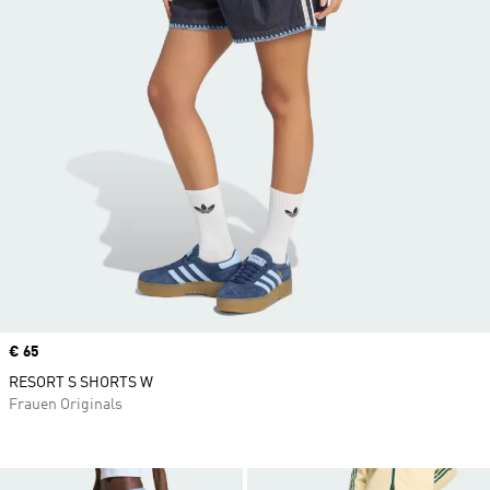
Price
€ 65
RESORT S SHORTS W
Frauen Originals