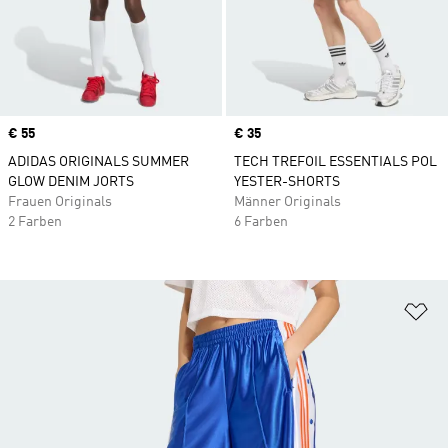
Price
€ 55
Price
€ 35
ADIDAS ORIGINALS SUMMER
TECH TREFOIL ESSENTIALS POL
GLOW DENIM JORTS
YESTER-SHORTS
Frauen Originals
Männer Originals
2 Farben
6 Farben
Zu