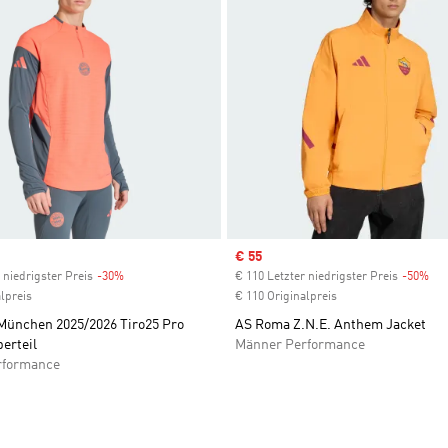
Sale price
€ 55
 niedrigster Preis
-30%
Discount
€ 110 Letzter niedrigster Preis
-50%
Dis
lpreis
€ 110 Originalpreis
München 2025/2026 Tiro25 Pro
AS Roma Z.N.E. Anthem Jacket
erteil
Männer Performance
rformance