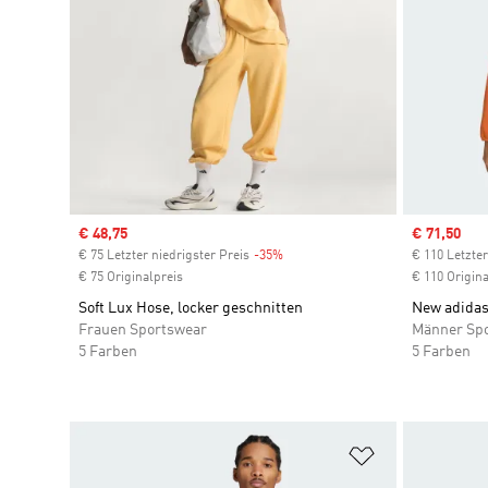
Sale price
€ 48,75
Sale price
€ 71,50
€ 75 Letzter niedrigster Preis
-35%
Discount
€ 110 Letzter
€ 75 Originalpreis
€ 110 Origina
Soft Lux Hose, locker geschnitten
New adidas
Frauen Sportswear
Männer Sp
5 Farben
5 Farben
Zur Wunschlis