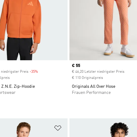
Current price
€ 55
 niedrigster Preis
-35%
Discount
€ 46,20 Letzter niedrigster Preis
lpreis
€ 110 Originalpreis
 Z.N.E. Zip-Hoodie
Originals All Over Hose
ortswear
Frauen Performance
te hinzufügen
Zur Wunschliste hinzufügen