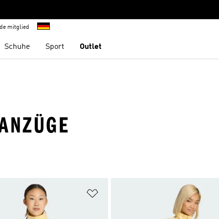
de mitglied
Schuhe
Sport
Outlet
SANZÜGE
te hinzufügen
Zur Wunschliste hinzufügen