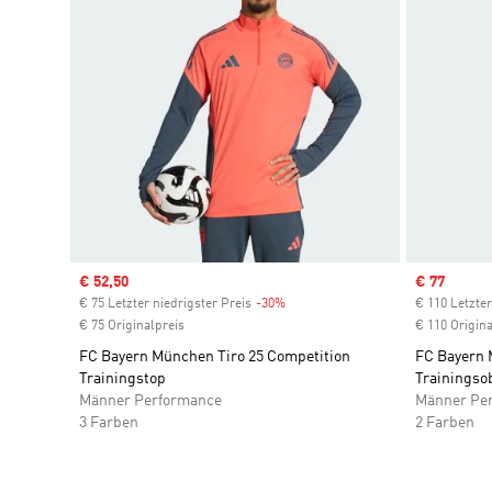
Sale price
€ 52,50
Sale price
€ 77
€ 75 Letzter niedrigster Preis
-30%
Discount
€ 110 Letzter
€ 75 Originalpreis
€ 110 Origina
FC Bayern München Tiro 25 Competition
FC Bayern 
Trainingstop
Trainingsob
Männer Performance
Männer Pe
3 Farben
2 Farben