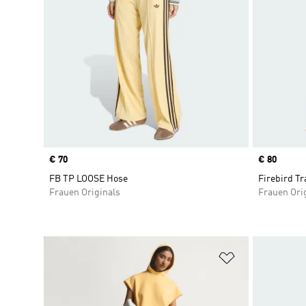
Price
€ 70
Price
€ 80
FB TP LOOSE Hose
Firebird Tr
Frauen Originals
Frauen Ori
Zur Wunschlis