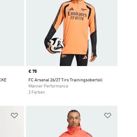
Price
€ 75
CKE
FC Arsenal 26/27 Tiro Trainingsoberteil
Männer Performance
2 Farben
Zur Wunschliste hinzufügen
Zur Wunsch