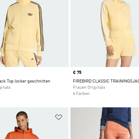
Price
€ 75
ack Top locker geschnitten
FIREBIRD CLASSIC TRAININGSJA
ginals
Frauen Originals
6 Farben
te hinzufügen
Zur Wunschliste hinzufügen