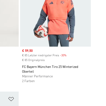
Sale price
€ 59,50
€ 85 Letzter niedrigster Preis
-30%
Discount
€ 85 Originalpreis
FC Bayern München Tiro 25 Winterized
Oberteil
Männer Performance
2 Farben
Zur Wunschliste hinzufügen