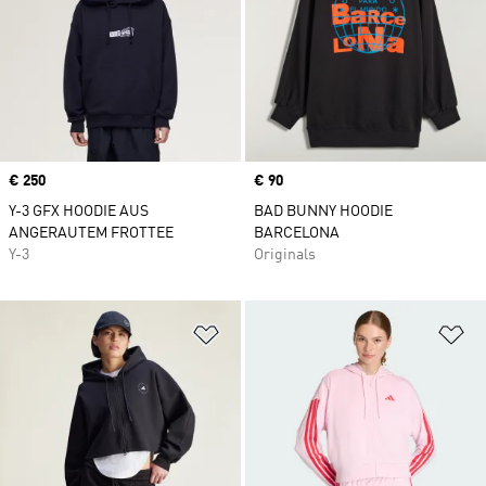
Price
€ 250
Price
€ 90
Y-3 GFX HOODIE AUS
BAD BUNNY HOODIE
ANGERAUTEM FROTTEE
BARCELONA
Y-3
Originals
Zur Wunschliste hinzufügen
Zu