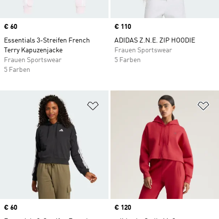
Price
€ 60
Price
€ 110
Essentials 3-Streifen French
ADIDAS Z.N.E. ZIP HOODIE
Terry Kapuzenjacke
Frauen Sportswear
Frauen Sportswear
5 Farben
5 Farben
Zur Wunschliste hinzufügen
Zu
Price
€ 60
Price
€ 120