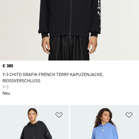
Price
€ 380
Y-3 CHITO GRAFIK FRENCH TERRY KAPUZENJACKE,
REISSVERSCHLUSS
Y-3
Neu
Zur Wunschliste hinzufügen
Zu