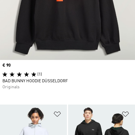
Price
€ 90
(1)
BAD BUNNY HOODIE DÜSSELDORF
Originals
Zur Wunschliste hinzufügen
Zu