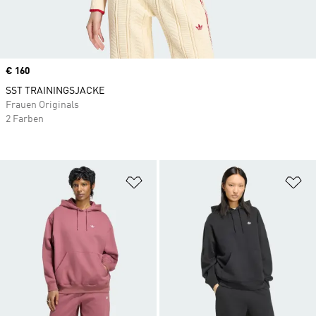
Price
€ 160
SST TRAININGSJACKE
Frauen Originals
2 Farben
Zur Wunschliste hinzufügen
Zu