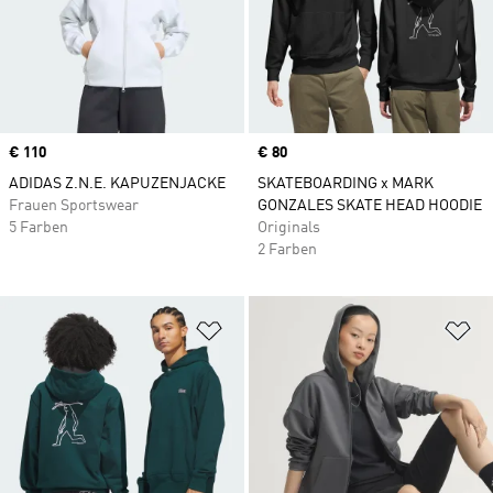
Price
€ 110
Price
€ 80
ADIDAS Z.N.E. KAPUZENJACKE
SKATEBOARDING x MARK
Frauen Sportswear
GONZALES SKATE HEAD HOODIE
5 Farben
Originals
2 Farben
Zur Wunschliste hinzufügen
Zu