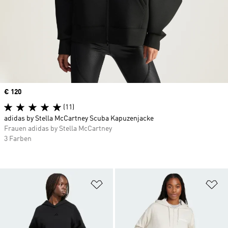
Price
€ 120
(11)
adidas by Stella McCartney Scuba Kapuzenjacke
Frauen adidas by Stella McCartney
3 Farben
Zur Wunschliste hinzufügen
Zu