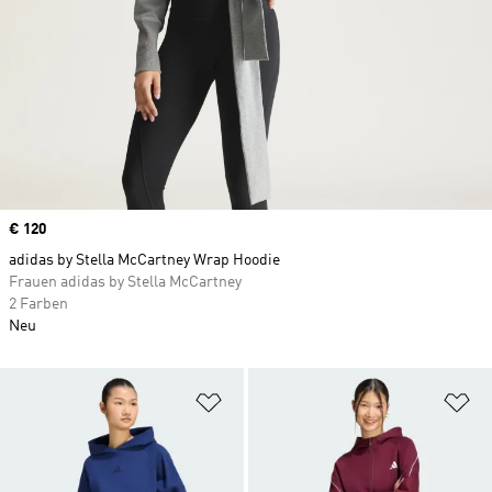
Price
€ 120
adidas by Stella McCartney Wrap Hoodie
Frauen adidas by Stella McCartney
2 Farben
Neu
Zur Wunschliste hinzufügen
Zu