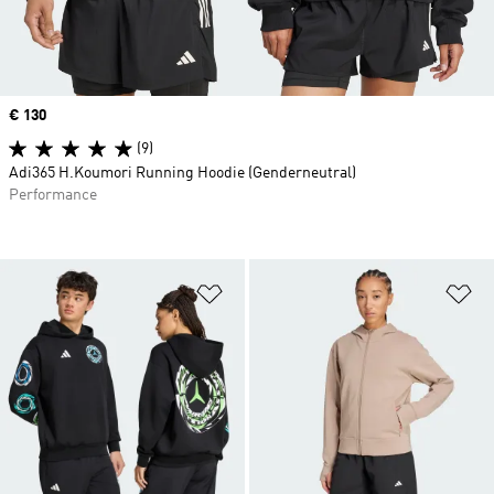
Price
€ 130
(9)
Adi365 H.Koumori Running Hoodie (Genderneutral)
Performance
Zur Wunschliste hinzufügen
Zu