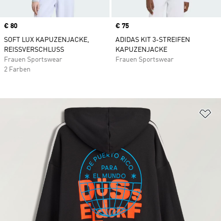
Price
€ 80
Price
€ 75
SOFT LUX KAPUZENJACKE,
ADIDAS KIT 3-STREIFEN
REISSVERSCHLUSS
KAPUZENJACKE
Frauen Sportswear
Frauen Sportswear
2 Farben
Zu