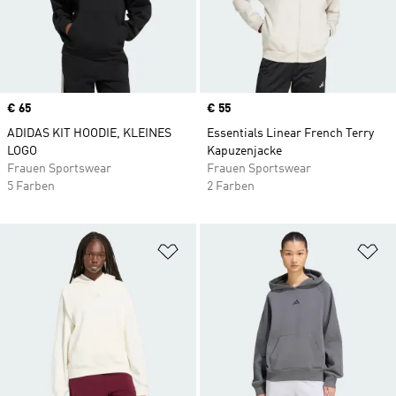
Price
€ 65
Price
€ 55
ADIDAS KIT HOODIE, KLEINES
Essentials Linear French Terry
LOGO
Kapuzenjacke
Frauen Sportswear
Frauen Sportswear
5 Farben
2 Farben
Zur Wunschliste hinzufügen
Zu