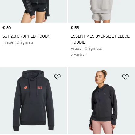
Price
€ 80
Price
€ 55
SST 2.0 CROPPED HOODY
ESSENTIALS OVERSIZE FLEECE
Frauen Originals
HOODIE
Frauen Originals
5 Farben
Zur Wunschliste hinzufügen
Zu