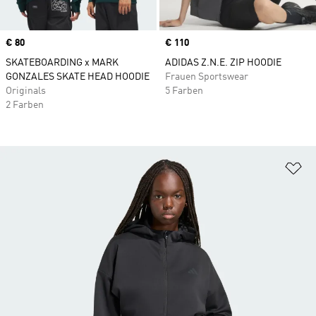
Price
€ 80
Price
€ 110
SKATEBOARDING x MARK
ADIDAS Z.N.E. ZIP HOODIE
GONZALES SKATE HEAD HOODIE
Frauen Sportswear
Originals
5 Farben
2 Farben
Zu