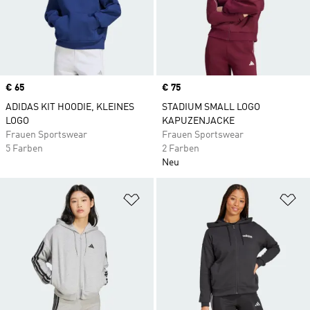
Price
€ 65
Price
€ 75
ADIDAS KIT HOODIE, KLEINES
STADIUM SMALL LOGO
LOGO
KAPUZENJACKE
Frauen Sportswear
Frauen Sportswear
5 Farben
2 Farben
Neu
Zur Wunschliste hinzufügen
Zu