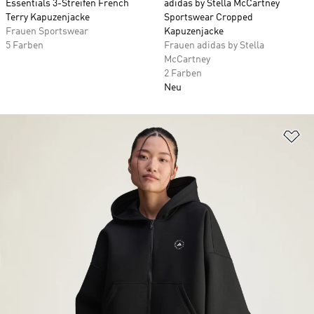
Essentials 3-Streifen French
adidas by Stella McCartney
Terry Kapuzenjacke
Sportswear Cropped
Frauen Sportswear
Kapuzenjacke
5 Farben
Frauen adidas by Stella
McCartney
2 Farben
Neu
Zu