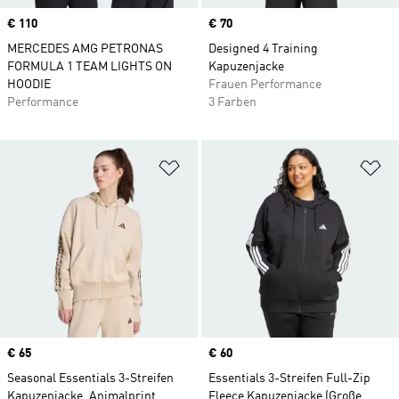
Price
€ 110
Price
€ 70
MERCEDES AMG PETRONAS
Designed 4 Training
FORMULA 1 TEAM LIGHTS ON
Kapuzenjacke
HOODIE
Frauen Performance
Performance
3 Farben
Zur Wunschliste hinzufügen
Zu
Price
€ 65
Price
€ 60
Seasonal Essentials 3-Streifen
Essentials 3-Streifen Full-Zip
Kapuzenjacke, Animalprint
Fleece Kapuzenjacke (Große