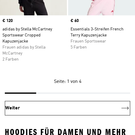
Price
€ 120
Price
€ 60
adidas by Stella McCartney
Essentials 3-Streifen French
Sportswear Cropped
Terry Kapuzenjacke
Kapuzenjacke
Frauen Sportswear
Frauen adidas by Stella
5 Farben
McCartney
2 Farben
Seite: 1 von 4
Weiter
HOODIES FÜR DAMEN UND MEHR