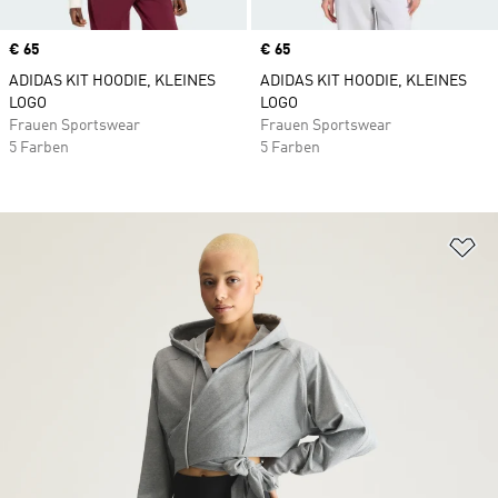
Price
€ 65
Price
€ 65
ADIDAS KIT HOODIE, KLEINES
ADIDAS KIT HOODIE, KLEINES
LOGO
LOGO
Frauen Sportswear
Frauen Sportswear
5 Farben
5 Farben
Zu