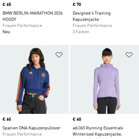
Price
€ 65
Price
€ 70
BMW BERLIN-MARATHON 2026
Designed 4 Training
HOODY
Kapuzenjacke
Frauen Performance
Frauen Performance
Neu
3 Farben
Zur Wunschliste hinzufügen
Zu
Price
€ 60
Price
€ 60
Spanien DNA Kapuzenpullover
adi365 Running Essentials
Frauen Performance
Winterised Kapuzenjacke,