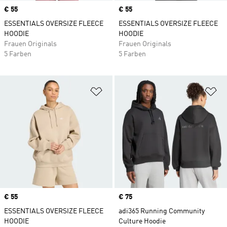
Price
€ 55
Price
€ 55
ESSENTIALS OVERSIZE FLEECE
ESSENTIALS OVERSIZE FLEECE
HOODIE
HOODIE
Frauen Originals
Frauen Originals
5 Farben
5 Farben
Zur Wunschliste hinzufügen
Zu
Price
€ 55
Price
€ 75
ESSENTIALS OVERSIZE FLEECE
adi365 Running Community
HOODIE
Culture Hoodie