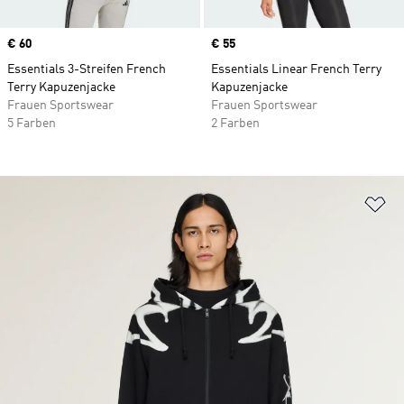
Price
€ 60
Price
€ 55
Essentials 3-Streifen French
Essentials Linear French Terry
Terry Kapuzenjacke
Kapuzenjacke
Frauen Sportswear
Frauen Sportswear
5 Farben
2 Farben
Zu