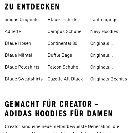
ZU ENTDECKEN
adidas Originals
Blaue T-shirts
Laufleggings
Sale
Adilette
Campus Schuhe
Navy Hoodies
Badelatschen
Blaue Hosen
Continental 80
Originals
Badeanzüge
Blaue Mäntel
Duffle Bags
Originals
Badeschlappen
Blaue Poloshirts
Falcon Schuhe
Originals
Bauchfreie
Blaue Sweatshirts
Gazelle All Black
Originals Beanies
Oberteile
GEMACHT FÜR CREATOR –
ADIDAS HOODIES FÜR DAMEN
Creator sind eine neue, selbstbewusste Generation, die