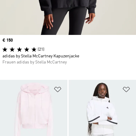
Price
€ 150
(21)
adidas by Stella McCartney Kapuzenjacke
Frauen adidas by Stella McCartney
Zur Wunschliste hinzufügen
Zu