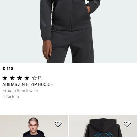
Price
€ 110
(2)
ADIDAS Z.N.E. ZIP HOODIE
Frauen Sportswear
5 Farben
Zur Wunschliste hinzufügen
Zu