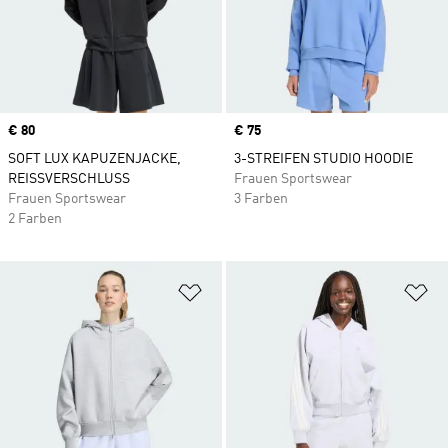
Price
€ 80
Price
€ 75
SOFT LUX KAPUZENJACKE,
3-STREIFEN STUDIO HOODIE
REISSVERSCHLUSS
Frauen Sportswear
Frauen Sportswear
3 Farben
2 Farben
Zur Wunschliste hinzufügen
Zu