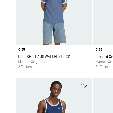
Price
€ 55
Price
€ 75
POLOSHIRT AUS WAFFELSTRICK
Firebird Or
Männer Originals
Männer Ori
2 Farben
21 Farben
Zur Wunschlis