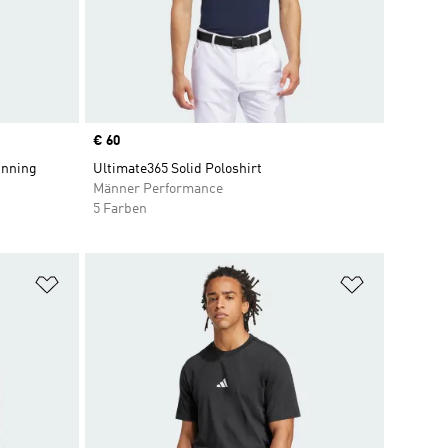
Price
€ 60
nning
Ultimate365 Solid Poloshirt
Männer Performance
5 Farben
Zur Wunschliste hinzufügen
Zur Wunsch