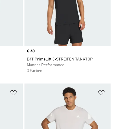
Price
€ 40
D4T PrimeLift 3-STREIFEN TANKTOP
Männer Performance
3 Farben
Zur Wunschliste hinzufügen
Zur Wunsch