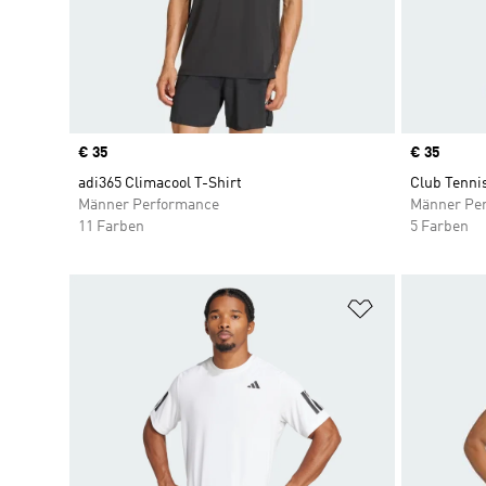
Price
€ 35
Price
€ 35
adi365 Climacool T-Shirt
Club Tennis
Männer Performance
Männer Pe
11 Farben
5 Farben
Zur Wunschlis