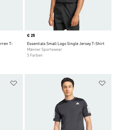
Price
€ 25
ren T-
Essentials Small Logo Single Jersey T-Shirt
Männer Sportswear
5 Farben
Zur Wunschliste hinzufügen
Zur Wunsch