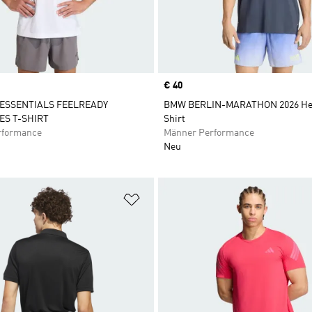
Price
€ 40
ESSENTIALS FEELREADY
BMW BERLIN-MARATHON 2026 Her
S T-SHIRT
Shirt
rformance
Männer Performance
Neu
te hinzufügen
Zur Wunschliste hinzufügen