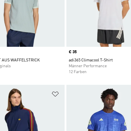
Price
€ 35
T AUS WAFFELSTRICK
adi365 Climacool T-Shirt
ginals
Männer Performance
12 Farben
te hinzufügen
Zur Wunschliste hinzufügen