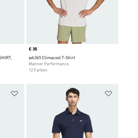
Price
€ 35
SHIRT,
adi365 Climacool T-Shirt
Männer Performance
12 Farben
Zur Wunschliste hinzufügen
Zur Wunsch