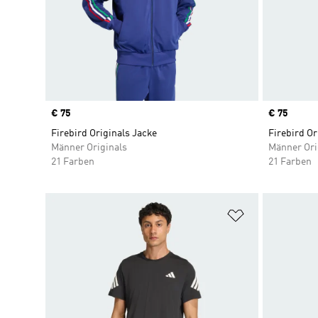
Price
€ 75
Price
€ 75
Firebird Originals Jacke
Firebird Or
Männer Originals
Männer Ori
21 Farben
21 Farben
Zur Wunschlis