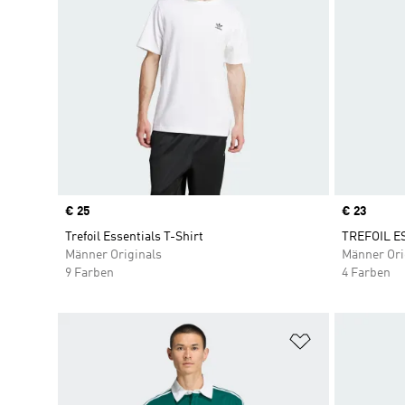
Price
€ 25
Price
€ 23
Trefoil Essentials T-Shirt
TREFOIL E
Männer Originals
Männer Ori
9 Farben
4 Farben
Zur Wunschlis