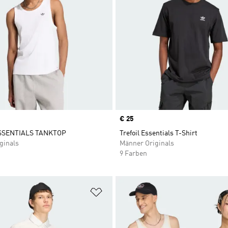
Price
€ 25
SSENTIALS TANKTOP
Trefoil Essentials T-Shirt
ginals
Männer Originals
9 Farben
te hinzufügen
Zur Wunschliste hinzufügen