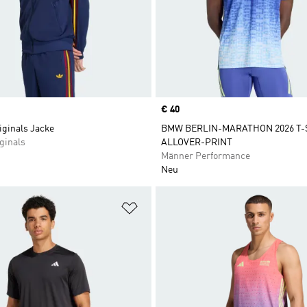
Price
€ 40
iginals Jacke
BMW BERLIN-MARATHON 2026 T-
ginals
ALLOVER-PRINT
Männer Performance
Neu
te hinzufügen
Zur Wunschliste hinzufügen