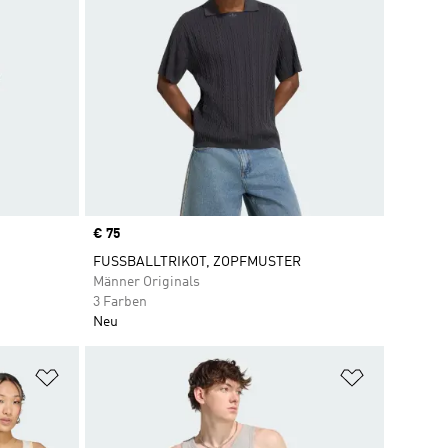
Price
€ 75
FUSSBALLTRIKOT, ZOPFMUSTER
Männer Originals
3 Farben
Neu
Zur Wunschliste hinzufügen
Zur Wunsch