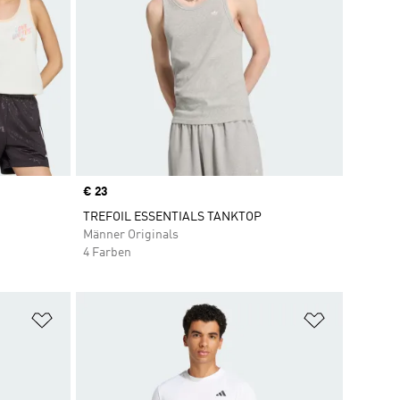
Price
€ 23
TREFOIL ESSENTIALS TANKTOP
Männer Originals
4 Farben
Zur Wunschliste hinzufügen
Zur Wunsch