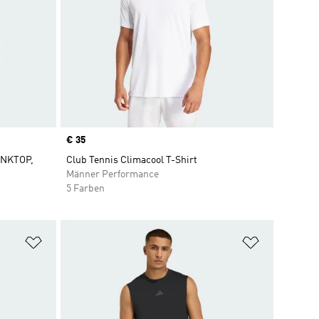
Price
€ 35
NKTOP,
Club Tennis Climacool T-Shirt
Männer Performance
5 Farben
Zur Wunschliste hinzufügen
Zur Wunsch