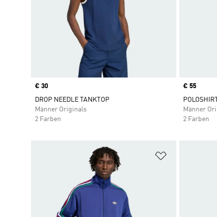
Price
€ 30
Price
€ 55
DROP NEEDLE TANKTOP
POLOSHIR
Männer Originals
Männer Ori
2 Farben
2 Farben
Zur Wunschlis