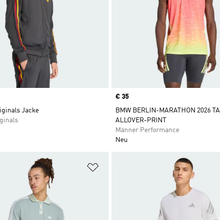
Price
€ 35
iginals Jacke
BMW BERLIN-MARATHON 2026 TA
ginals
ALLOVER-PRINT
Männer Performance
Neu
te hinzufügen
Zur Wunschliste hinzufügen