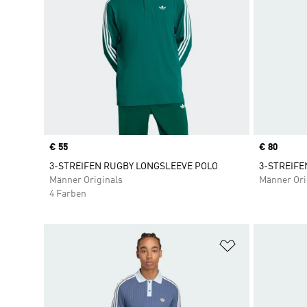
Price
€ 55
Price
€ 80
3-STREIFEN RUGBY LONGSLEEVE POLO
3-STREIFE
Männer Originals
Männer Ori
4 Farben
Zur Wunschlis