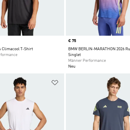
Price
€ 75
 Climacool T-Shirt
BMW BERLIN-MARATHON 2026 Ru
rformance
Singlet
Männer Performance
Neu
te hinzufügen
Zur Wunschliste hinzufügen