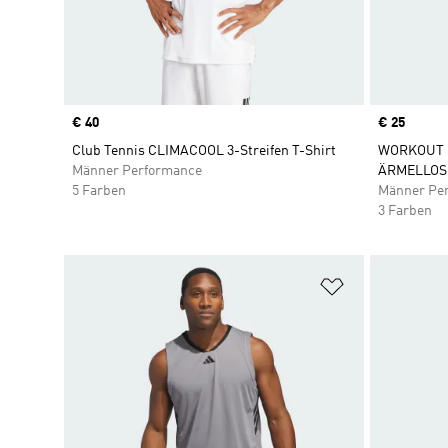
Price
€ 40
Price
€ 25
Club Tennis CLIMACOOL 3-Streifen T-Shirt
WORKOUT 
Männer Performance
ÄRMELLOSE
5 Farben
Männer Pe
3 Farben
Zur Wunschlis