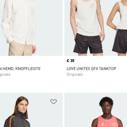
Price
€ 35
N HEMD, KNOPFLEISTE
LOVE UNITES GFX TANKTOP
ginals
Originals
te hinzufügen
Zur Wunschliste hinzufügen