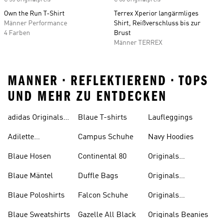
€ 35 Originalpreis
€ 80 Originalpreis
Own the Run T-Shirt
Terrex Xperior langärmliges
Männer Performance
Shirt, Reißverschluss bis zur
4 Farben
Brust
Männer TERREX
MANNER • REFLEKTIEREND • TOPS
UND MEHR ZU ENTDECKEN
adidas Originals
Blaue T-shirts
Laufleggings
Sale
Adilette
Campus Schuhe
Navy Hoodies
Badelatschen
Blaue Hosen
Continental 80
Originals
Badeanzüge
Blaue Mäntel
Duffle Bags
Originals
Badeschlappen
Blaue Poloshirts
Falcon Schuhe
Originals
Bauchfreie
Blaue Sweatshirts
Gazelle All Black
Originals Beanies