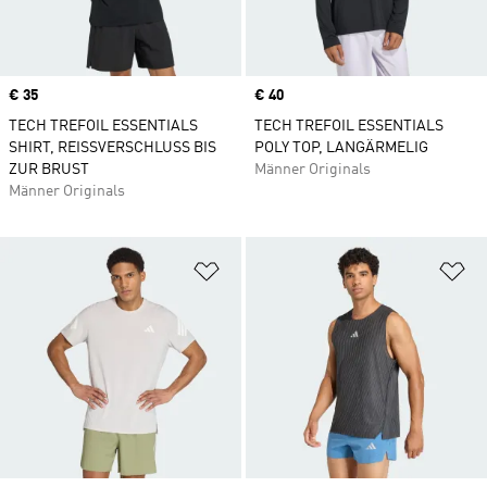
Price
€ 35
Price
€ 40
TECH TREFOIL ESSENTIALS
TECH TREFOIL ESSENTIALS
SHIRT, REISSVERSCHLUSS BIS
POLY TOP, LANGÄRMELIG
ZUR BRUST
Männer Originals
Männer Originals
Zur Wunschliste hinzufügen
Zu