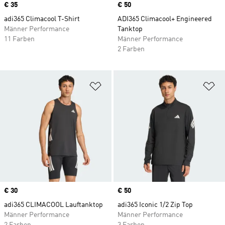
Price
€ 35
Price
€ 50
adi365 Climacool T-Shirt
ADI365 Climacool+ Engineered
Männer Performance
Tanktop
11 Farben
Männer Performance
2 Farben
Zur Wunschliste hinzufügen
Zu
Price
€ 30
Price
€ 50
adi365 CLIMACOOL Lauftanktop
adi365 Iconic 1/2 Zip Top
Männer Performance
Männer Performance