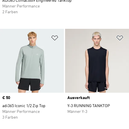
ADI365 Climacool+ Engineered Tanktop
Männer Performance
2 Farben
Zur Wunschliste hinzufügen
Zu
Price
€ 50
Ausverkauft
adi365 Iconic 1/2 Zip Top
Y-3 RUNNING TANKTOP
Männer Performance
Männer Y-3
3 Farben