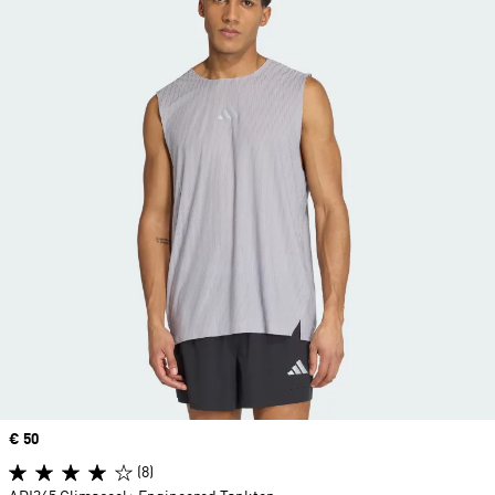
Price
€ 50
(8)