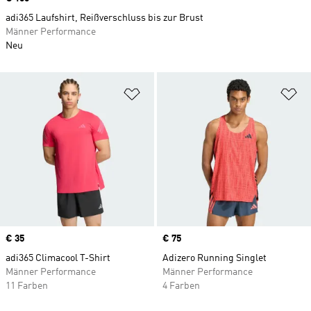
adi365 Laufshirt, Reißverschluss bis zur Brust
Männer Performance
Neu
Zur Wunschliste hinzufügen
Zu
Price
€ 35
Price
€ 75
adi365 Climacool T-Shirt
Adizero Running Singlet
Männer Performance
Männer Performance
11 Farben
4 Farben