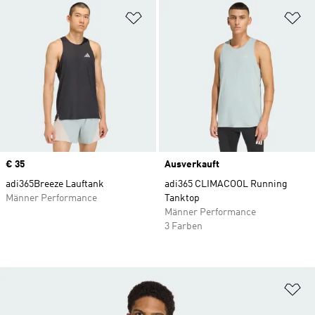
Zur Wunschliste hinzufügen
Zu
Price
€ 35
Ausverkauft
adi365Breeze Lauftank
adi365 CLIMACOOL Running
Männer Performance
Tanktop
Männer Performance
3 Farben
Zu