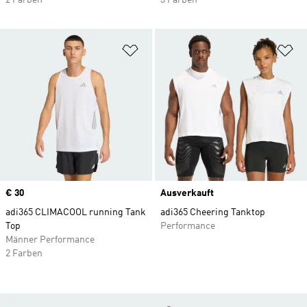
2 Farben
3 Farben
Zur Wunschliste hinzufügen
Zu
Price
€ 30
Ausverkauft
adi365 CLIMACOOL running Tank
adi365 Cheering Tanktop
Top
Performance
Männer Performance
2 Farben