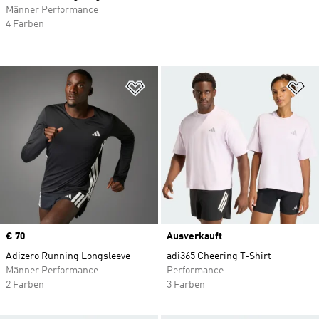
Männer Performance
4 Farben
Zur Wunschliste hinzufügen
Zu
Price
€ 70
Ausverkauft
Adizero Running Longsleeve
adi365 Cheering T-Shirt
Männer Performance
Performance
2 Farben
3 Farben