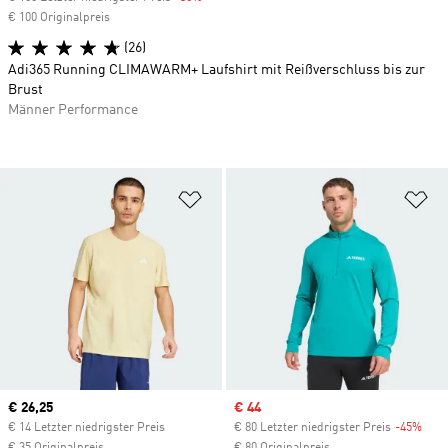
€ 100 Originalpreis
(26)
Adi365 Running CLIMAWARM+ Laufshirt mit Reißverschluss bis zur
Brust
Männer Performance
Zur Wunschliste hinzufügen
Zu
Current price
€ 26,25
Sale price
€ 44
€ 14 Letzter niedrigster Preis
€ 80 Letzter niedrigster Preis
-45%
Disc