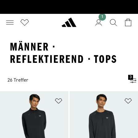
1
MÄNNER ·
REFLEKTIEREND · TOPS
3
26 Treffer
Zur Wunschliste hinzufügen
Zu