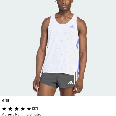
Price
€ 75
(37)
Adizero Running Singlet