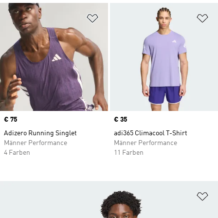
Zur Wunschliste hinzufügen
Zu
Price
€ 75
Price
€ 35
Adizero Running Singlet
adi365 Climacool T-Shirt
Männer Performance
Männer Performance
4 Farben
11 Farben
Zu