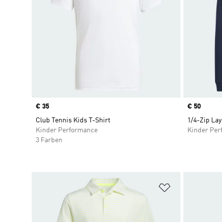
Price
€ 35
Price
€ 50
Club Tennis Kids T-Shirt
1/4-Zip Lay
Kinder Performance
Kinder Per
3 Farben
Zur Wunschlis