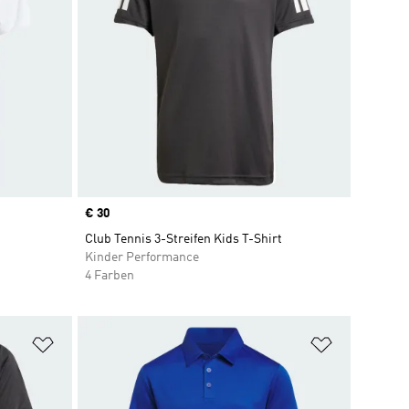
Price
€ 30
Club Tennis 3-Streifen Kids T-Shirt
Kinder Performance
4 Farben
Zur Wunschliste hinzufügen
Zur Wunsch