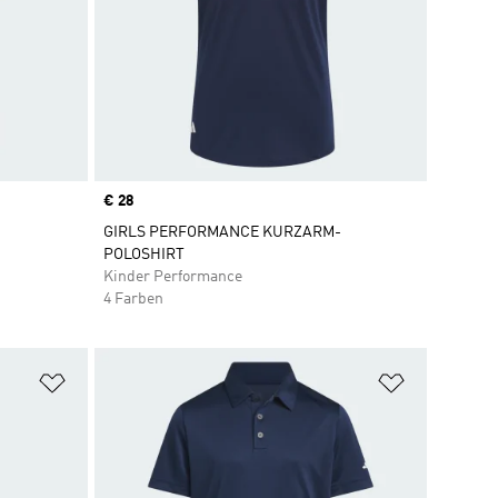
Price
€ 28
-
GIRLS PERFORMANCE KURZARM-
POLOSHIRT
Kinder Performance
4 Farben
Zur Wunschliste hinzufügen
Zur Wunsch