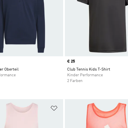
Price
€ 25
er Oberteil
Club Tennis Kids T-Shirt
formance
Kinder Performance
2 Farben
te hinzufügen
Zur Wunschliste hinzufügen