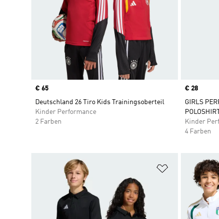
Price
€ 65
Price
€ 28
Deutschland 26 Tiro Kids Trainingsoberteil
GIRLS PE
Kinder Performance
POLOSHIR
2 Farben
Kinder Per
4 Farben
Zur Wunschlis