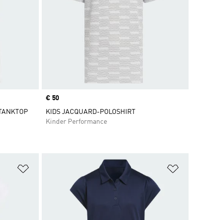
Price
€ 50
 TANKTOP
KIDS JACQUARD-POLOSHIRT
Kinder Performance
Zur Wunschliste hinzufügen
Zur Wunsch