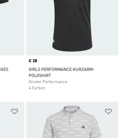
Price
€ 28
IGES
GIRLS PERFORMANCE KURZARM-
POLOSHIRT
Kinder Performance
4 Farben
Zur Wunschliste hinzufügen
Zur Wunsch