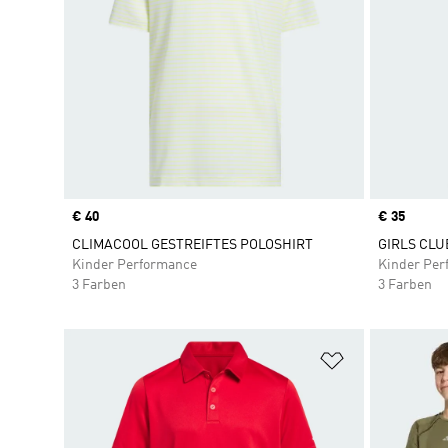
Price
€ 40
Price
€ 35
CLIMACOOL GESTREIFTES POLOSHIRT
GIRLS CLU
Kinder Performance
Kinder Per
3 Farben
3 Farben
Zur Wunschlis