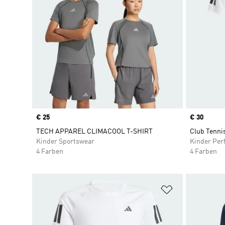
Price
€ 25
Price
€ 30
TECH APPAREL CLIMACOOL T-SHIRT
Club Tennis
Kinder Sportswear
Kinder Per
4 Farben
4 Farben
Zur Wunschlis