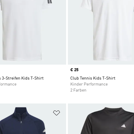
Price
€ 25
 3-Streifen Kids T-Shirt
Club Tennis Kids T-Shirt
formance
Kinder Performance
2 Farben
te hinzufügen
Zur Wunschliste hinzufügen