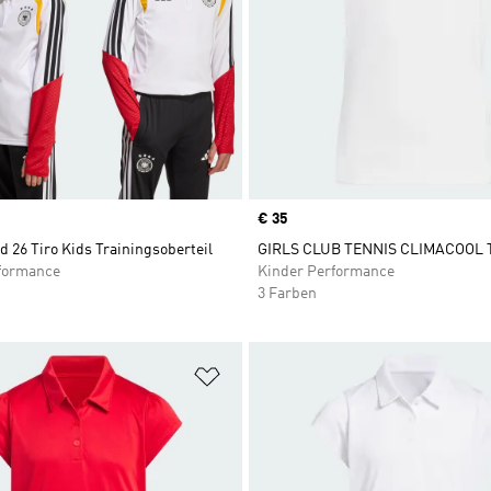
Price
€ 35
 26 Tiro Kids Trainingsoberteil
GIRLS CLUB TENNIS CLIMACOOL
formance
Kinder Performance
3 Farben
te hinzufügen
Zur Wunschliste hinzufügen