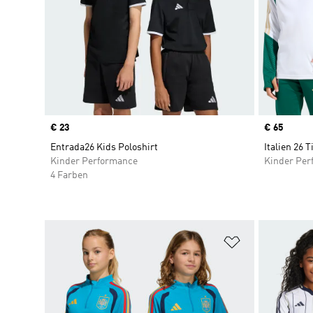
Price
€ 23
Price
€ 65
Entrada26 Kids Poloshirt
Italien 26 
Kinder Performance
Kinder Per
4 Farben
Zur Wunschlis