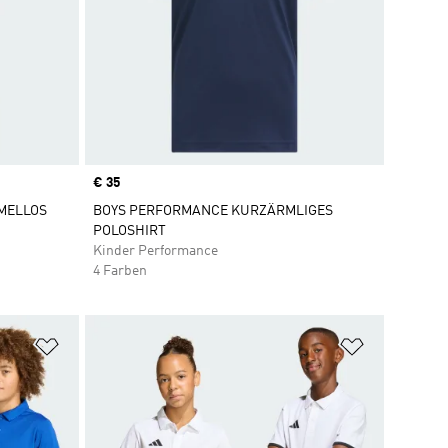
Price
€ 35
RMELLOS
BOYS PERFORMANCE KURZÄRMLIGES
POLOSHIRT
Kinder Performance
4 Farben
Zur Wunschliste hinzufügen
Zur Wunsch