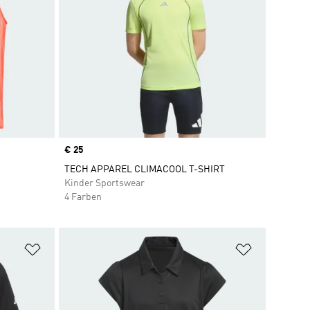
Price
€ 25
TECH APPAREL CLIMACOOL T-SHIRT
Kinder Sportswear
4 Farben
Zur Wunschliste hinzufügen
Zur Wunsch