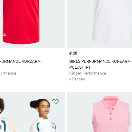
Price
€ 28
RFORMANCE KURZARM-
GIRLS PERFORMANCE KURZARM
T
POLOSHIRT
formance
Kinder Performance
4 Farben
te hinzufügen
Zur Wunschliste hinzufügen