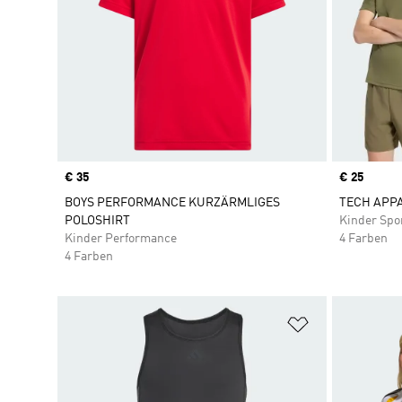
Price
€ 35
Price
€ 25
BOYS PERFORMANCE KURZÄRMLIGES
TECH APPA
POLOSHIRT
Kinder Spo
Kinder Performance
4 Farben
4 Farben
Zur Wunschlis