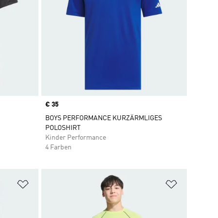
Price
€ 35
BOYS PERFORMANCE KURZÄRMLIGES
POLOSHIRT
Kinder Performance
4 Farben
Zur Wunschliste hinzufügen
Zur Wunsch