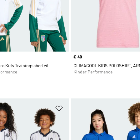
Price
€ 40
Tiro Kids Trainingsoberteil
CLIMACOOL KIDS POLOSHIRT, Ä
formance
Kinder Performance
te hinzufügen
Zur Wunschliste hinzufügen