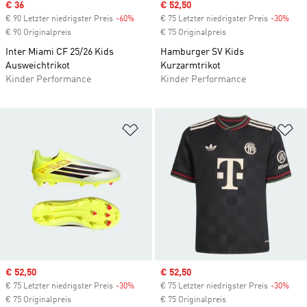
Sale price
€ 36
Sale price
€ 52,50
€ 90 Letzter niedrigster Preis
-60%
Discount
€ 75 Letzter niedrigster Preis
-30%
Disc
€ 90 Originalpreis
€ 75 Originalpreis
Inter Miami CF 25/26 Kids
Hamburger SV Kids
Ausweichtrikot
Kurzarmtrikot
Kinder Performance
Kinder Performance
Zur Wunschliste hinzufügen
Zu
Sale price
€ 52,50
Sale price
€ 52,50
€ 75 Letzter niedrigster Preis
-30%
Discount
€ 75 Letzter niedrigster Preis
-30%
Disc
€ 75 Originalpreis
€ 75 Originalpreis