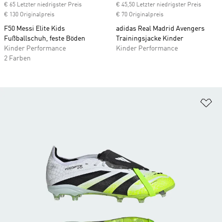
€ 65 Letzter niedrigster Preis
€ 45,50 Letzter niedrigster Preis
€ 130 Originalpreis
€ 70 Originalpreis
F50 Messi Elite Kids
adidas Real Madrid Avengers
Fußballschuh, feste Böden
Trainingsjacke Kinder
Kinder Performance
Kinder Performance
2 Farben
Zu