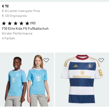
Current price
€ 72
€ 60 Letzter niedrigster Preis
€ 120 Originalpreis
(90)
F50 Elite Kids FG Fußballschuh
Kinder Performance
4 Farben
Zur Wunschliste hinzufügen
Zu