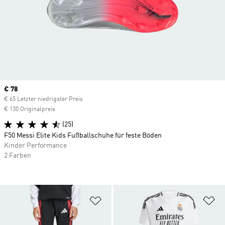
Current price
€ 78
€ 65 Letzter niedrigster Preis
€ 130 Originalpreis
(25)
F50 Messi Elite Kids Fußballschuhe für feste Böden
Kinder Performance
2 Farben
Zur Wunschliste hinzufügen
Zu