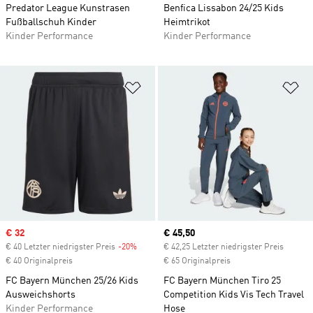
Predator League Kunstrasen
Benfica Lissabon 24/25 Kids
Fußballschuh Kinder
Heimtrikot
Kinder Performance
Kinder Performance
Zur Wunschliste hinzufügen
Zu
Sale price
€ 32
Current price
€ 45,50
€ 40 Letzter niedrigster Preis
-20%
Discount
€ 42,25 Letzter niedrigster Preis
€ 40 Originalpreis
€ 65 Originalpreis
FC Bayern München 25/26 Kids
FC Bayern München Tiro 25
Ausweichshorts
Competition Kids Vis Tech Travel
Kinder Performance
Hose