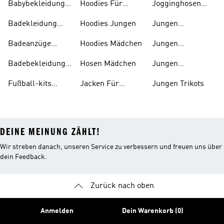
Babybekleidung
Hoodies Für
Jogginghosen
Für 0-1-jährige
Kinder
Mädchen
Badekleidung
Hoodies Jungen
Jungen
Jungen
Sportschuhe
Badeanzüge
Hoodies Mädchen
Jungen
Mädchen
Tennisbekleidung
Badebekleidung
Hosen Mädchen
Jungen
Kinder
Tennisschuhe
Fußball-kits
Jacken Für
Jungen Trikots
Baby's
Jungen
DEINE MEINUNG ZÄHLT!
Wir streben danach, unseren Service zu verbessern und freuen uns über
dein Feedback.
Zurück nach oben
Anmelden
Dein Warenkorb (0)