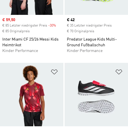
Sale price
€ 59,50
Current price
€ 42
€ 85 Letzter niedrigster Preis
-30%
Discount
€ 35 Letzter niedrigster Preis
€ 85 Originalpreis
€ 70 Originalpreis
Inter Miami CF 25/26 Messi Kids
Predator League Kids Multi-
Heimtrikot
Ground Fußballschuh
Kinder Performance
Kinder Performance
Zur Wunschliste hinzufügen
Zu