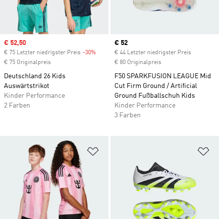
Sale price
€ 52,50
Current price
€ 52
€ 75 Letzter niedrigster Preis
-30%
Discount
€ 44 Letzter niedrigster Preis
€ 75 Originalpreis
€ 80 Originalpreis
Deutschland 26 Kids
F50 SPARKFUSION LEAGUE Mid
Auswärtstrikot
Cut Firm Ground / Artificial
Kinder Performance
Ground Fußballschuh Kids
2 Farben
Kinder Performance
3 Farben
Zur Wunschliste hinzufügen
Zu