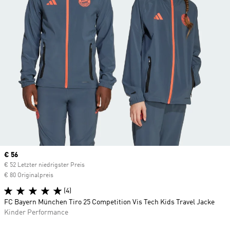
Current price
€ 56
€ 52 Letzter niedrigster Preis
€ 80 Originalpreis
(4)
FC Bayern München Tiro 25 Competition Vis Tech Kids Travel Jacke
Kinder Performance