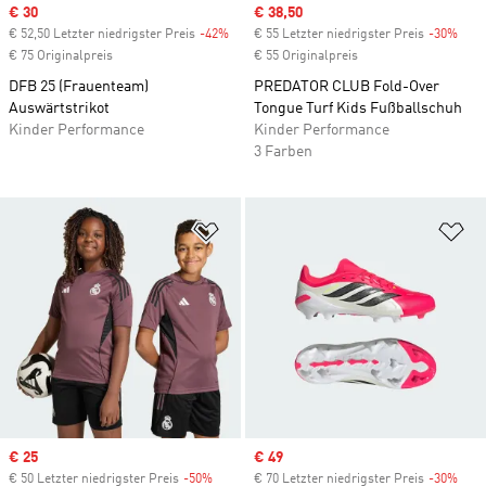
Sale price
€ 30
Sale price
€ 38,50
€ 52,50 Letzter niedrigster Preis
-42%
Discount
€ 55 Letzter niedrigster Preis
-30%
Disc
€ 75 Originalpreis
€ 55 Originalpreis
DFB 25 (Frauenteam)
PREDATOR CLUB Fold-Over
Auswärtstrikot
Tongue Turf Kids Fußballschuh
Kinder Performance
Kinder Performance
3 Farben
Zur Wunschliste hinzufügen
Zu
Sale price
€ 25
Sale price
€ 49
€ 50 Letzter niedrigster Preis
-50%
Discount
€ 70 Letzter niedrigster Preis
-30%
Disc