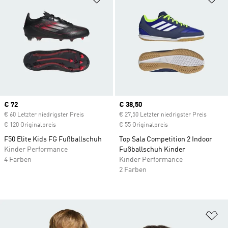
Current price
€ 72
Current price
€ 38,50
€ 60 Letzter niedrigster Preis
€ 27,50 Letzter niedrigster Preis
€ 120 Originalpreis
€ 55 Originalpreis
F50 Elite Kids FG Fußballschuh
Top Sala Competition 2 Indoor
Kinder Performance
Fußballschuh Kinder
4 Farben
Kinder Performance
2 Farben
Zu