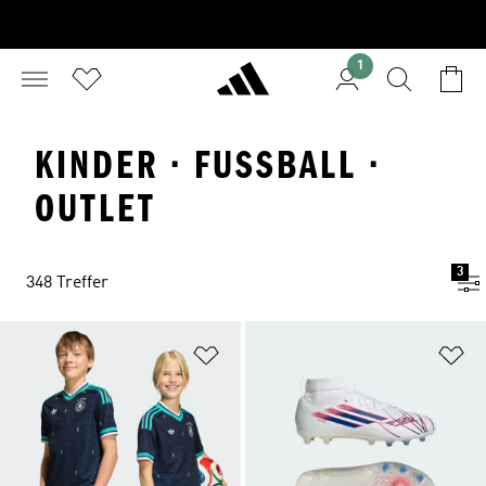
1
KINDER · FUSSBALL · O
UTLET
3
348 Treffer
Zur Wunschliste hinzufügen
Zu