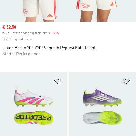
Sale price
€ 52,50
€ 75 Letzter niedrigster Preis
-30%
Discount
€ 75 Originalpreis
Union Berlin 2025/2026 Fourth Replica Kids Trikot
Kinder Performance
Zur Wunschliste hinzufügen
Zu