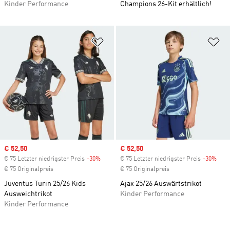
Kinder Performance
Champions 26-Kit erhältlich!
Zur Wunschliste hinzufügen
Zu
Sale price
€ 52,50
Sale price
€ 52,50
€ 75 Letzter niedrigster Preis
-30%
Discount
€ 75 Letzter niedrigster Preis
-30%
Disc
€ 75 Originalpreis
€ 75 Originalpreis
Juventus Turin 25/26 Kids
Ajax 25/26 Auswärtstrikot
Ausweichtrikot
Kinder Performance
Kinder Performance