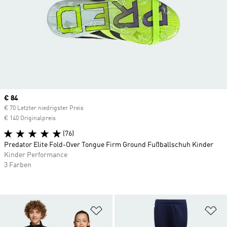
Current price
€ 84
€ 70 Letzter niedrigster Preis
€ 140 Originalpreis
(76)
Predator Elite Fold-Over Tongue Firm Ground Fußballschuh Kinder
Kinder Performance
3 Farben
Zur Wunschliste hinzufügen
Zu