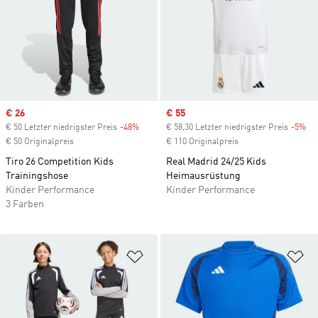
Sale price
€ 26
Sale price
€ 55
€ 50 Letzter niedrigster Preis
-48%
Discount
€ 58,30 Letzter niedrigster Preis
-5%
Di
€ 50 Originalpreis
€ 110 Originalpreis
Tiro 26 Competition Kids
Real Madrid 24/25 Kids
Trainingshose
Heimausrüstung
Kinder Performance
Kinder Performance
3 Farben
Zur Wunschliste hinzufügen
Zu