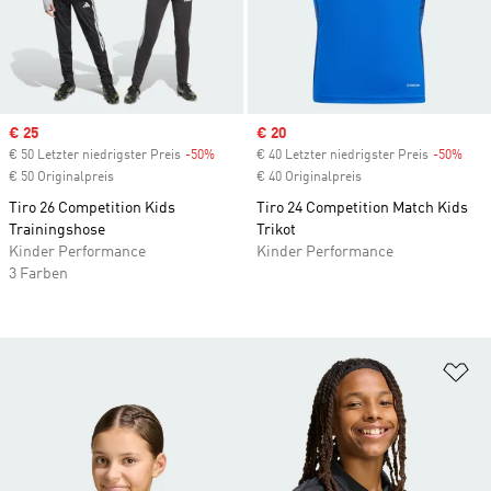
Sale price
€ 25
Sale price
€ 20
€ 50 Letzter niedrigster Preis
-50%
Discount
€ 40 Letzter niedrigster Preis
-50%
Disc
€ 50 Originalpreis
€ 40 Originalpreis
Tiro 26 Competition Kids
Tiro 24 Competition Match Kids
Trainingshose
Trikot
Kinder Performance
Kinder Performance
3 Farben
Zu