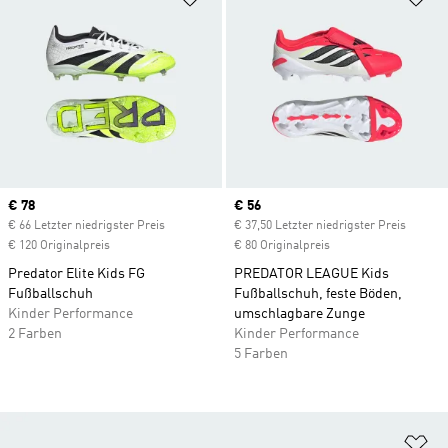
Current price
€ 78
Current price
€ 56
€ 66 Letzter niedrigster Preis
€ 37,50 Letzter niedrigster Preis
€ 120 Originalpreis
€ 80 Originalpreis
Predator Elite Kids FG
PREDATOR LEAGUE Kids
Fußballschuh
Fußballschuh, feste Böden,
Kinder Performance
umschlagbare Zunge
2 Farben
Kinder Performance
5 Farben
Zu