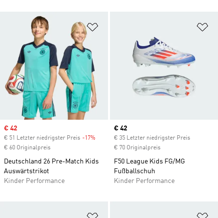
Zur Wunschliste hinzufügen
Zu
Sale price
€ 42
Current price
€ 42
€ 51 Letzter niedrigster Preis
-17%
Discount
€ 35 Letzter niedrigster Preis
€ 60 Originalpreis
€ 70 Originalpreis
Deutschland 26 Pre-Match Kids
F50 League Kids FG/MG
Auswärtstrikot
Fußballschuh
Kinder Performance
Kinder Performance
Zur Wunschliste hinzufügen
Zu