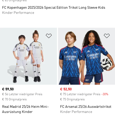
€ 85 Originalpreis
FC Kopenhagen 2025/2026 Special Edition Trikot Long Sleeve Kids
Kinder Performance
Zur Wunschliste hinzufügen
Zu
Current price
€ 59,50
Sale price
€ 52,50
€ 56 Letzter niedrigster Preis
€ 75 Letzter niedrigster Preis
-30%
Disc
€ 70 Originalpreis
€ 75 Originalpreis
Real Madrid 25/26 Heim Mini-
FC Arsenal 25/26 Auswärtstrikot
Ausrüstung Kinder
Kinder Performance