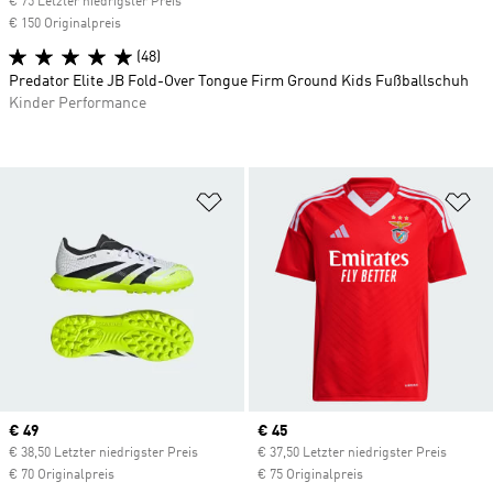
€ 75 Letzter niedrigster Preis
€ 150 Originalpreis
(48)
Predator Elite JB Fold-Over Tongue Firm Ground Kids Fußballschuh
Kinder Performance
Zur Wunschliste hinzufügen
Zu
Current price
€ 49
Current price
€ 45
€ 38,50 Letzter niedrigster Preis
€ 37,50 Letzter niedrigster Preis
€ 70 Originalpreis
€ 75 Originalpreis