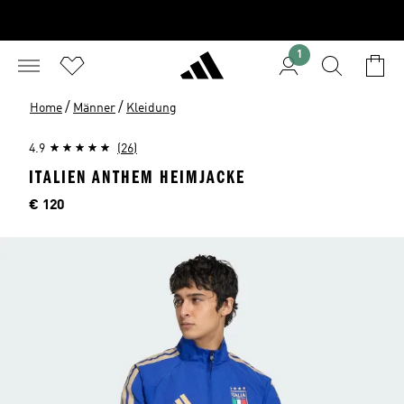
1
/
/
Home
Männer
Kleidung
4.9
(26)
ITALIEN ANTHEM HEIMJACKE
Preis
€ 120