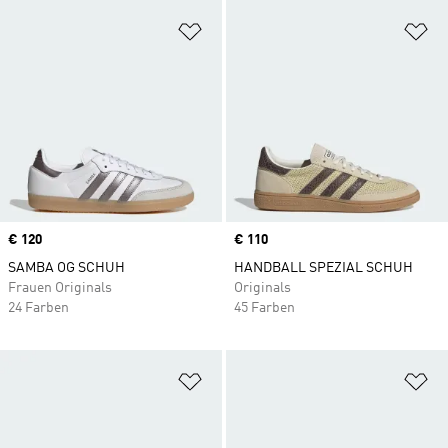
Zur Wunschliste hinzufügen
Zu
Price
€ 120
Price
€ 110
SAMBA OG SCHUH
HANDBALL SPEZIAL SCHUH
Frauen Originals
Originals
24 Farben
45 Farben
Zur Wunschliste hinzufügen
Zu