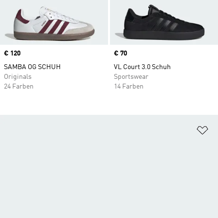
Price
€ 120
Price
€ 70
SAMBA OG SCHUH
VL Court 3.0 Schuh
Originals
Sportswear
24 Farben
14 Farben
Zu