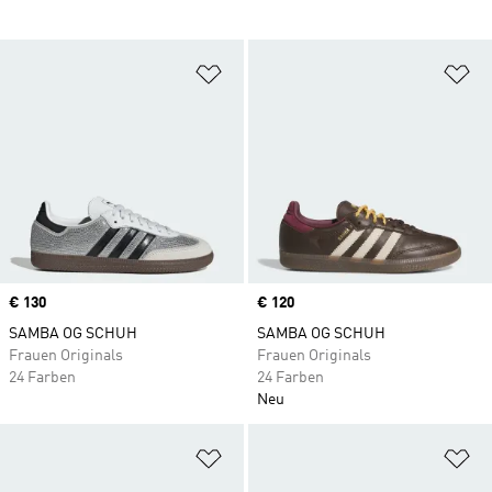
Zur Wunschliste hinzufügen
Zu
Price
€ 130
Price
€ 120
SAMBA OG SCHUH
SAMBA OG SCHUH
Frauen Originals
Frauen Originals
24 Farben
24 Farben
Neu
Zur Wunschliste hinzufügen
Zu