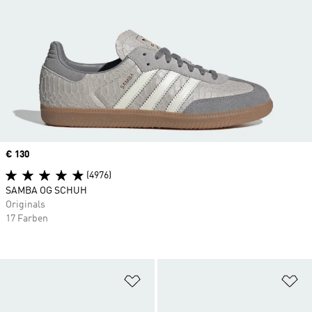
Price
€ 130
(4976)
SAMBA OG SCHUH
Originals
17 Farben
Zur Wunschliste hinzufügen
Zu