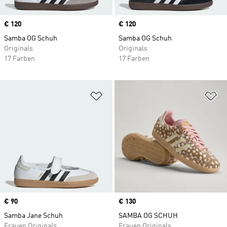
Price
€ 120
Price
€ 120
Samba OG Schuh
Samba OG Schuh
Originals
Originals
17 Farben
17 Farben
Zur Wunschliste hinzufügen
Zu
Price
€ 90
Price
€ 130
Samba Jane Schuh
SAMBA OG SCHUH
Frauen Originals
Frauen Originals