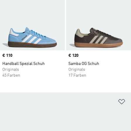
Price
€ 110
Price
€ 120
Handball Spezial Schuh
Samba OG Schuh
Originals
Originals
45 Farben
17 Farben
Zu