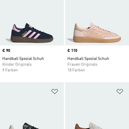
Price
€ 90
Price
€ 110
Handball Spezial Schuh
Handball Spezial Schuh
Kinder Originals
Frauen Originals
9 Farben
18 Farben
Zur Wunschliste hinzufügen
Zu