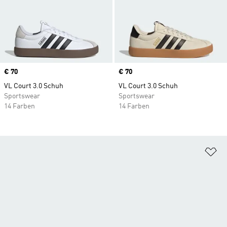
Price
€ 70
Price
€ 70
VL Court 3.0 Schuh
VL Court 3.0 Schuh
Sportswear
Sportswear
14 Farben
14 Farben
Zu