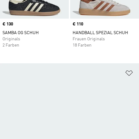
Price
€ 130
Price
€ 110
SAMBA OG SCHUH
HANDBALL SPEZIAL SCHUH
Originals
Frauen Originals
2 Farben
18 Farben
Zu