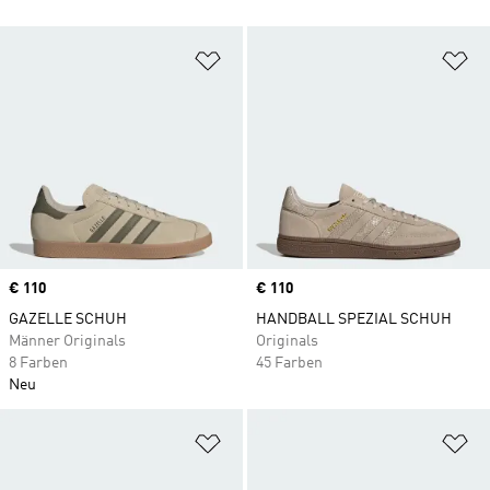
Zur Wunschliste hinzufügen
Zu
Price
€ 110
Price
€ 110
GAZELLE SCHUH
HANDBALL SPEZIAL SCHUH
Männer Originals
Originals
8 Farben
45 Farben
Neu
Zur Wunschliste hinzufügen
Zu