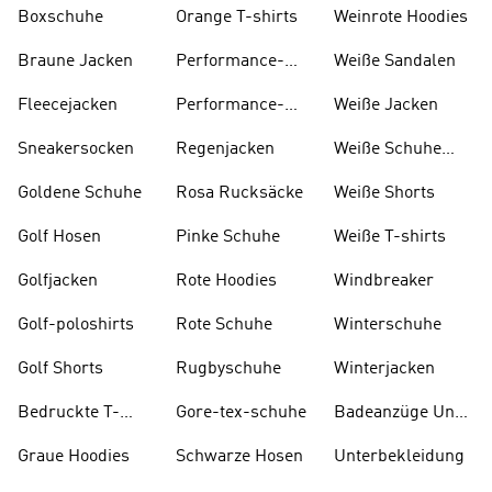
Parkas
Jacken
Boxschuhe
Orange T-shirts
Weinrote Hoodies
Braune Jacken
Performance-
W eiße Sandalen
kleidung
Fleecejacken
Performance-
Weiße Jacken
taschen
Sneakersocken
Regenjacken
Weiße Schuhe
Und Stiefel
Goldene Schuhe
Rosa Rucksäcke
Weiße Shorts
Golf Hosen
Pinke Schuhe
Weiße T-shirts
Golfjacken
Rote Hoodies
Windbreaker
Golf-poloshirts
Rote Schuhe
Winterschuhe
Golf Shorts
Rugbyschuhe
Winterjacken
Bedruckte T-
Gore-tex-schuhe
Badeanzüge Und
shirts
Tankinis
Graue Hoodies
Schwarze Hosen
Unterbekleidung