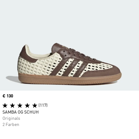
Price
€ 130
(117)
SAMBA OG SCHUH
Originals
2 Farben