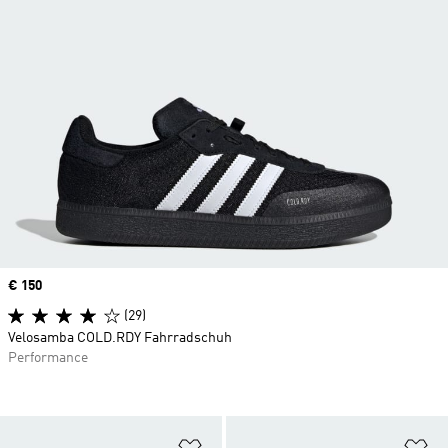
Price
€ 150
(29)
Velosamba COLD.RDY Fahrradschuh
Performance
Zur Wunschliste hinzufügen
Zu