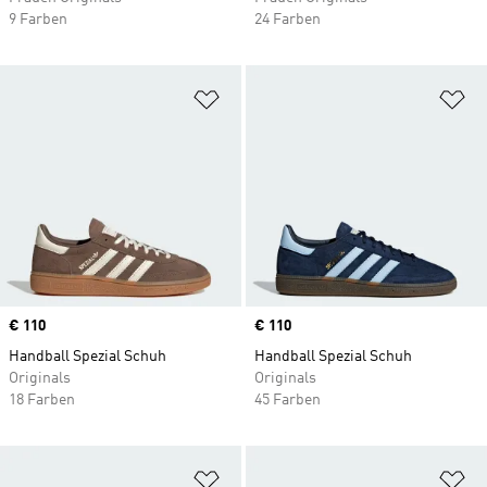
9 Farben
24 Farben
Zur Wunschliste hinzufügen
Zu
Price
€ 110
Price
€ 110
Handball Spezial Schuh
Handball Spezial Schuh
Originals
Originals
18 Farben
45 Farben
Zur Wunschliste hinzufügen
Zu