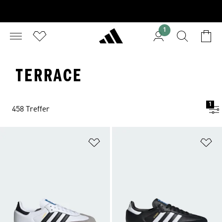
1
TERRACE
1
458 Treffer
Zur Wunschliste hinzufügen
Zu