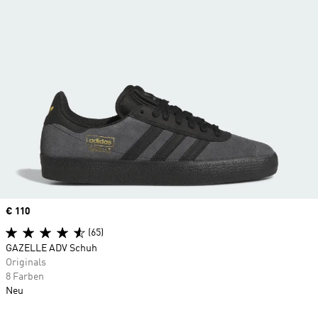
Price
€ 110
(65)
GAZELLE ADV Schuh
Originals
8 Farben
Neu