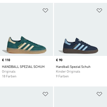
Zur Wunschliste hinzufügen
Zu
Price
€ 110
Price
€ 90
HANDBALL SPEZIAL SCHUH
Handball Spezial Schuh
Originals
Kinder Originals
18 Farben
9 Farben
Zur Wunschliste hinzufügen
Zu