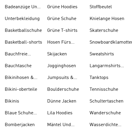
Badeanzüge Und
Grüne Hoodies
Stoffbeutel
Tankinis
Unterbekleidung
Grüne Schuhe
Knielange Hosen
Basketballschuhe
Grüne T-shirts
Skaterschuhe
Basketball-shorts
Hosen Fürs
Snowboardklamotte
Skifahren
Bauchfreie
Skijacken
Sweatshirts
Oberteile
Bauchtasche
Jogginghosen
Langarmshirts
Und T-shirts
Bikinihosen &
Jumpsuits &
Tanktops
Tankinihosen
Bodys
Bikini-oberteile
Boulderschuhe
Tennisschuhe
Bikinis
Dünne Jacken
Schultertaschen
Blaue Schuhe
Lila Hoodies
Wanderschuhe
Und Stiefel
Bomberjacken
Mäntel Und
Wasserdichte