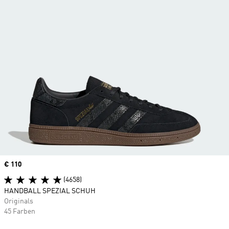
Price
€ 110
(4658)
HANDBALL SPEZIAL SCHUH
Originals
45 Farben