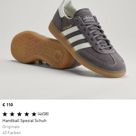
Price
€ 110
(4658)
Handball Spezial Schuh
Originals
45 Farben