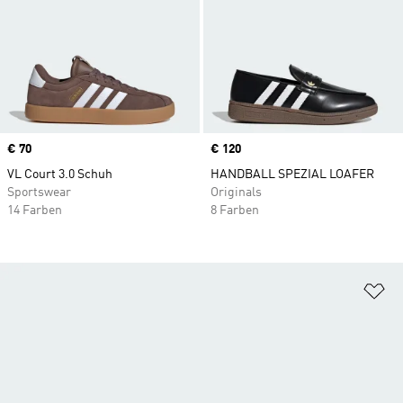
Price
€ 70
Price
€ 120
VL Court 3.0 Schuh
HANDBALL SPEZIAL LOAFER
Sportswear
Originals
14 Farben
8 Farben
Zu