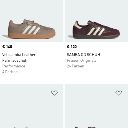
Price
€ 140
Price
€ 120
Velosamba Leather
SAMBA OG SCHUH
Fahrradschuh
Frauen Originals
Performance
24 Farben
4 Farben
Zur Wunschliste hinzufügen
Zu