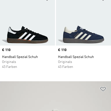
Price
€ 110
Price
€ 110
Handball Spezial Schuh
Handball Spezial Schuh
Originals
Originals
45 Farben
45 Farben
Zu