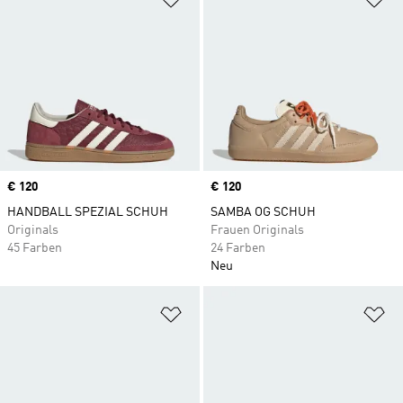
Price
€ 120
Price
€ 120
HANDBALL SPEZIAL SCHUH
SAMBA OG SCHUH
Originals
Frauen Originals
45 Farben
24 Farben
Neu
Zur Wunschliste hinzufügen
Zu