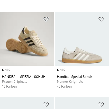
Zur Wunschliste hinzufügen
Zu
Price
€ 110
Price
€ 110
HANDBALL SPEZIAL SCHUH
Handball Spezial Schuh
Frauen Originals
Männer Originals
18 Farben
45 Farben
Zur Wunschliste hinzufügen
Zu