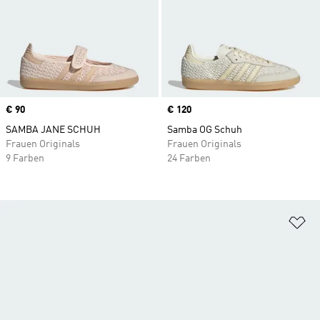
Price
€ 90
Price
€ 120
SAMBA JANE SCHUH
Samba OG Schuh
Frauen Originals
Frauen Originals
9 Farben
24 Farben
Zu