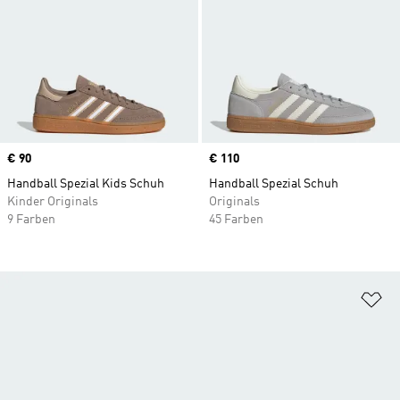
Price
€ 90
Price
€ 110
Handball Spezial Kids Schuh
Handball Spezial Schuh
Kinder Originals
Originals
9 Farben
45 Farben
Zu