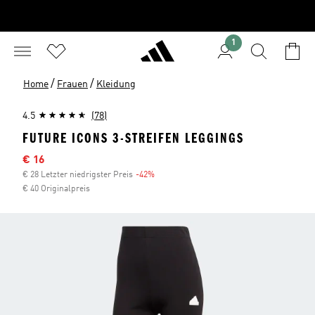
1
/
/
Home
Frauen
Kleidung
4.5
(78)
FUTURE ICONS 3-STREIFEN LEGGINGS
Sale-Preis
€ 16
€ 28 Letzter niedrigster Preis
-42%
Rabatt
€ 40 Originalpreis