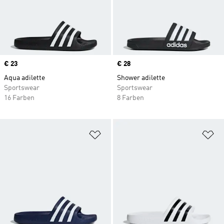
Price
€ 23
Price
€ 28
Aqua adilette
Shower adilette
Sportswear
Sportswear
16 Farben
8 Farben
Zur Wunschliste hinzufügen
Zu