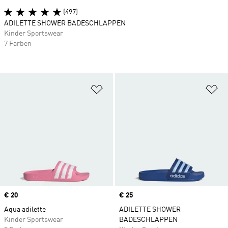
(497)
ADILETTE SHOWER BADESCHLAPPEN
Kinder Sportswear
7 Farben
Zur Wunschliste hinzufügen
Zu
Price
€ 20
Price
€ 25
Aqua adilette
ADILETTE SHOWER
Kinder Sportswear
BADESCHLAPPEN