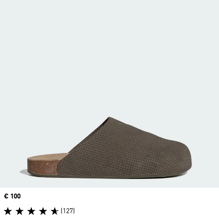
Price
€ 100
(127)