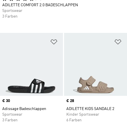
ADILETTE COMFORT 2.0 BADESCHLAPPEN
Sportswear
3 Farben
Zur Wunschliste hinzufügen
Zu
Price
€ 30
Price
€ 28
Adissage Badeschlappen
ADILETTE KIDS SANDALE 2
Sportswear
Kinder Sportswear
3 Farben
6 Farben