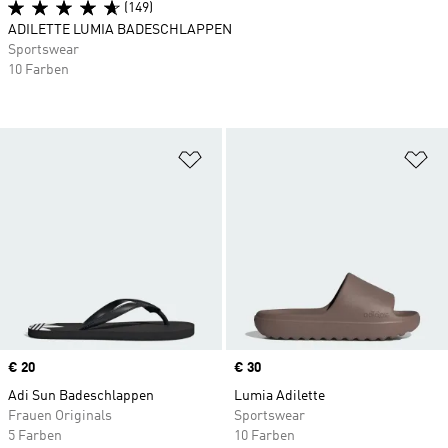
(149)
ADILETTE LUMIA BADESCHLAPPEN
Sportswear
10 Farben
Zur Wunschliste hinzufügen
Zu
Price
€ 20
Price
€ 30
Adi Sun Badeschlappen
Lumia Adilette
Frauen Originals
Sportswear
5 Farben
10 Farben