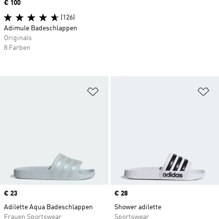
Price
€ 100
(126)
Adimule Badeschlappen
Originals
8 Farben
Zur Wunschliste hinzufügen
Zu
Price
€ 23
Price
€ 28
Adilette Aqua Badeschlappen
Shower adilette
Frauen Sportswear
Sportswear