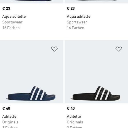
Price
€ 23
Price
€ 23
Aqua adilette
Aqua adilette
Sportswear
Sportswear
16 Farben
16 Farben
Zur Wunschliste hinzufügen
Zu
Price
€ 40
Price
€ 40
Adilette
Adilette
Originals
Originals