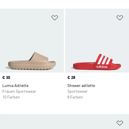
Zur Wunschliste hinzufügen
Zu
Price
€ 30
Price
€ 28
Lumia Adilette
Shower adilette
Frauen Sportswear
Sportswear
10 Farben
8 Farben
Zu