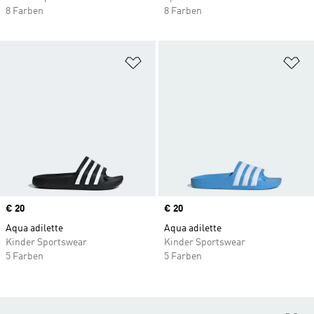
8 Farben
8 Farben
Zur Wunschliste hinzufügen
Zu
Price
€ 20
Price
€ 20
Aqua adilette
Aqua adilette
Kinder Sportswear
Kinder Sportswear
5 Farben
5 Farben