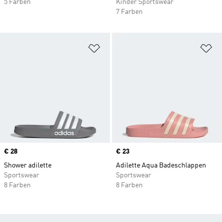
5 Farben
Kinder Sportswear
7 Farben
Zur Wunschliste hinzufügen
Zu
Price
€ 28
Price
€ 23
Shower adilette
Adilette Aqua Badeschlappen
Sportswear
Sportswear
8 Farben
8 Farben