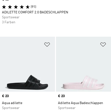
(91)
ADILETTE COMFORT 2.0 BADESCHLAPPEN
Sportswear
3 Farben
Zur Wunschliste hinzufügen
Zu
Price
€ 23
Price
€ 23
Aqua adilette
Adilette Aqua Badeschlappen
Sportswear
Sportswear