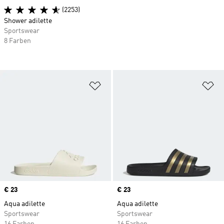
(2253)
Shower adilette
Sportswear
8 Farben
Zur Wunschliste hinzufügen
Zu
Price
€ 23
Price
€ 23
Aqua adilette
Aqua adilette
Sportswear
Sportswear