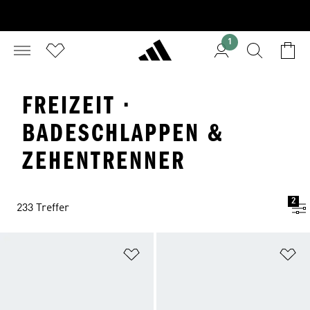
1
FREIZEIT ·
BADESCHLAPPEN &
ZEHENTRENNER
2
233 Treffer
Zur Wunschliste hinzufügen
Zu