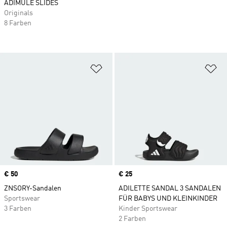
ADIMULE SLIDES
Originals
8 Farben
Zur Wunschliste hinzufügen
Zu
Price
€ 50
Price
€ 25
ZNSORY-Sandalen
ADILETTE SANDAL 3 SANDALEN
Sportswear
FÜR BABYS UND KLEINKINDER
3 Farben
Kinder Sportswear
2 Farben