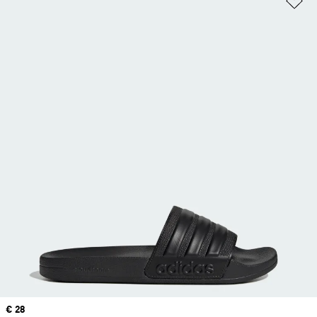
Price
€ 28