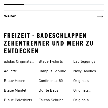
Weiter
FREIZEIT • BADESCHLAPPEN
ZEHENTRENNER UND MEHR ZU
ENTDECKEN
adidas Originals
Blaue T-shirts
Laufleggings
Sale
Adilette
Campus Schuhe
Navy Hoodies
Badelatschen
Blaue Hosen
Continental 80
Originals
Badeanzüge
Blaue Mäntel
Duffle Bags
Originals
Badeschlappen
Blaue Poloshirts
Falcon Schuhe
Originals
Bauchfreie