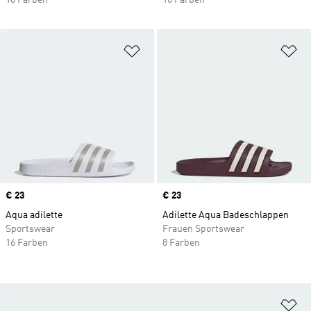
16 Farben
16 Farben
Zur Wunschliste hinzufügen
Zu
Price
€ 23
Price
€ 23
Aqua adilette
Adilette Aqua Badeschlappen
Sportswear
Frauen Sportswear
16 Farben
8 Farben
Zu