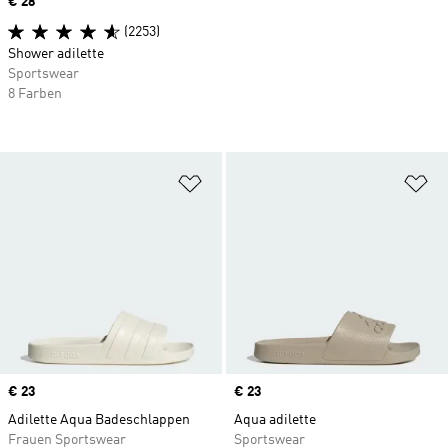
Price
€ 28
(2253)
Shower adilette
Sportswear
8 Farben
Zur Wunschliste hinzufügen
Zu
Price
€ 23
Price
€ 23
Adilette Aqua Badeschlappen
Aqua adilette
Frauen Sportswear
Sportswear