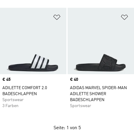
Zur Wunschliste hinzufügen
Zu
Price
€ 45
Price
€ 40
ADILETTE COMFORT 2.0
ADIDAS MARVEL SPIDER-MAN
BADESCHLAPPEN
ADILETTE SHOWER
Sportswear
BADESCHLAPPEN
3 Farben
Sportswear
Seite: 1 von 5