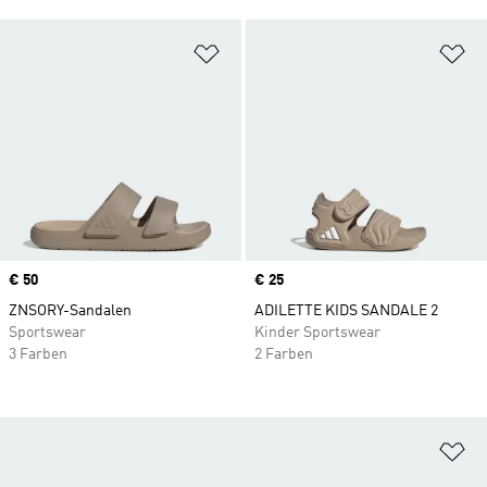
Zur Wunschliste hinzufügen
Zu
Price
€ 50
Price
€ 25
ZNSORY-Sandalen
ADILETTE KIDS SANDALE 2
Sportswear
Kinder Sportswear
3 Farben
2 Farben
Zu