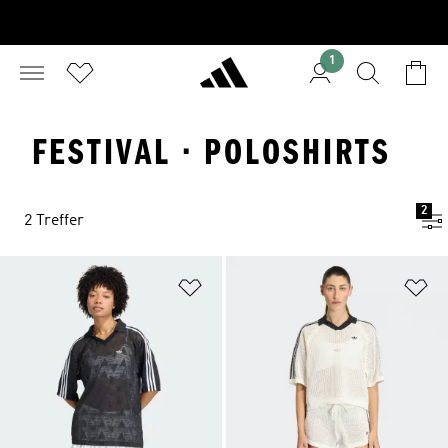
1
FESTIVAL · POLOSHIRTS
2
2 Treffer
Zur Wunschliste hinzufügen
Zu