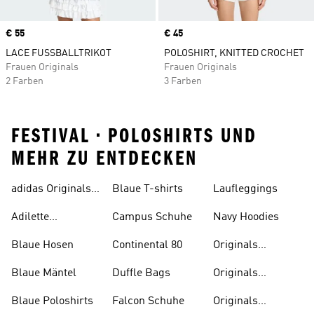
Price
€ 55
Price
€ 45
LACE FUSSBALLTRIKOT
POLOSHIRT, KNITTED CROCHET
Frauen Originals
Frauen Originals
2 Farben
3 Farben
FESTIVAL • POLOSHIRTS UND
MEHR ZU ENTDECKEN
adidas Originals
Blaue T-shirts
Laufleggings
Sale
Adilette
Campus Schuhe
Navy Hoodies
Badelatschen
Blaue Hosen
Continental 80
Originals
Badeanzüge
Blaue Mäntel
Duffle Bags
Originals
Badeschlappen
Blaue Poloshirts
Falcon Schuhe
Originals