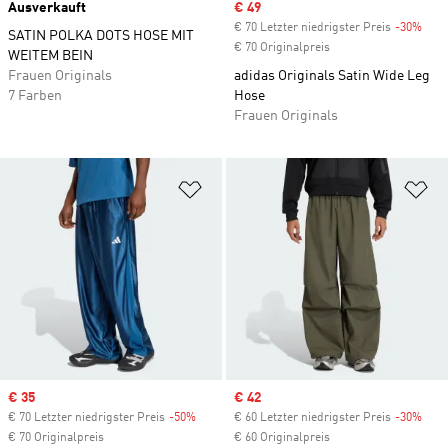
Ausverkauft
Sale price
€ 49
€ 70 Letzter niedrigster Preis
-30%
Disc
SATIN POLKA DOTS HOSE MIT
€ 70 Originalpreis
WEITEM BEIN
Frauen Originals
adidas Originals Satin Wide Leg
7 Farben
Hose
Frauen Originals
Zur Wunschliste hinzufügen
Zu
Sale price
€ 35
Sale price
€ 42
€ 70 Letzter niedrigster Preis
-50%
Discount
€ 60 Letzter niedrigster Preis
-30%
Disc
€ 70 Originalpreis
€ 60 Originalpreis