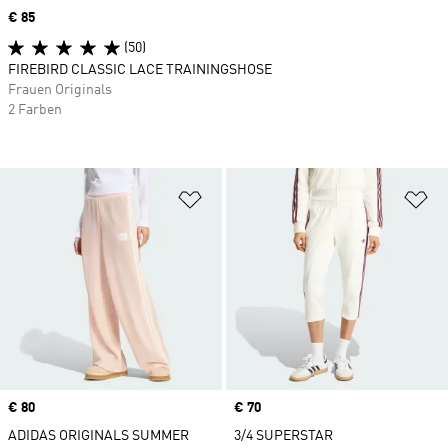
Price
€ 85
(50)
FIREBIRD CLASSIC LACE TRAININGSHOSE
Frauen Originals
2 Farben
Zur Wunschliste hinzufügen
Zu
Price
€ 80
Price
€ 70
ADIDAS ORIGINALS SUMMER
3/4 SUPERSTAR