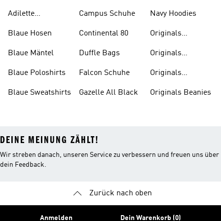
Sale
Adilette
Campus Schuhe
Navy Hoodies
Badelatschen
Blaue Hosen
Continental 80
Originals
Badeanzüge
Blaue Mäntel
Duffle Bags
Originals
Badeschlappen
Blaue Poloshirts
Falcon Schuhe
Originals
Bauchfreie
Blaue Sweatshirts
Gazelle All Black
Originals Beanies
Oberteile
DEINE MEINUNG ZÄHLT!
Wir streben danach, unseren Service zu verbessern und freuen uns über
dein Feedback.
Zurück nach oben
Anmelden
Dein Warenkorb (0)