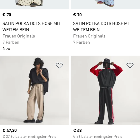
Price
€ 70
Price
€ 70
SATIN POLKA DOTS HOSE MIT
SATIN POLKA DOTS HOSE MIT
WEITEM BEIN
WEITEM BEIN
Frauen Originals
Frauen Originals
7 Farben
7 Farben
Neu
Zur Wunschliste hinzufügen
Zu
Current price
€ 47,20
Current price
€ 48
€ 37,60 Letzter niedrigster Preis
€ 36 Letzter niedrigster Preis