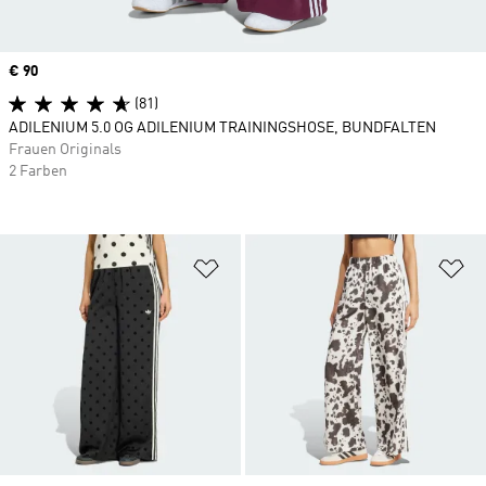
Price
€ 90
(81)
ADILENIUM 5.0 OG ADILENIUM TRAININGSHOSE, BUNDFALTEN
Frauen Originals
2 Farben
Zur Wunschliste hinzufügen
Zu