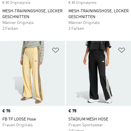
€ 80 Originalpreis
€ 80 Originalpreis
MESH-TRAININGSHOSE, LOCKER
MESH-TRAININGSHOSE, LOCKER
GESCHNITTEN
GESCHNITTEN
Männer Originals
Männer Originals
2 Farben
2 Farben
Zur Wunschliste hinzufügen
Zu
Price
€ 70
Price
€ 75
FB TP LOOSE Hose
STADIUM MESH HOSE
Frauen Originals
Frauen Sportswear