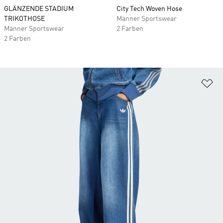
GLÄNZENDE STADIUM
City Tech Woven Hose
TRIKOTHOSE
Männer Sportswear
Männer Sportswear
2 Farben
2 Farben
Zu