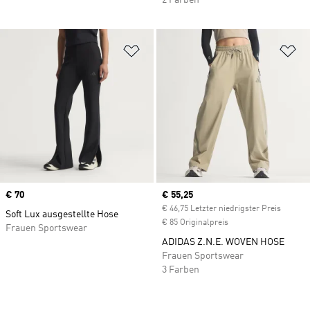
2 Farben
Zur Wunschliste hinzufügen
Zu
Price
€ 70
Current price
€ 55,25
€ 46,75 Letzter niedrigster Preis
Soft Lux ausgestellte Hose
€ 85 Originalpreis
Frauen Sportswear
ADIDAS Z.N.E. WOVEN HOSE
Frauen Sportswear
3 Farben