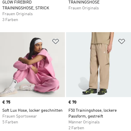
GLOW FIREBIRD
TRAININGSHOSE
TRAININGSHOSE, STRICK
Frauen Originals
Frauen Originals
3 Farben
Zur Wunschliste hinzufügen
Zu
Price
€ 75
Price
€ 70
Soft Lux Hose, locker geschnitten
F50 Trainingshose, lockere
Frauen Sportswear
Passform, gestreift
5 Farben
Männer Originals
2 Farben