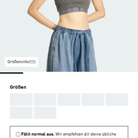
Größeninfo
Größen
AAA
AAA
AAA
AAA
AAA
AAA
AAA
Fällt normal aus.
Wir empfehlen dir deine übliche