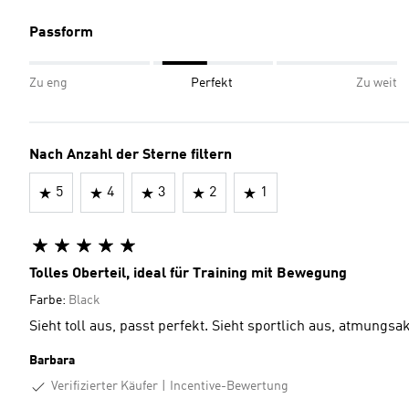
Passform
Zu eng
Perfekt
Zu weit
Nach Anzahl der Sterne filtern
5
4
3
2
1
Tolles Oberteil, ideal für Training mit Bewegung
Farbe:
Black
Sieht toll aus, passt perfekt. Sieht sportlich aus, atmungsak
Barbara
Verifizierter Käufer
Incentive-Bewertung