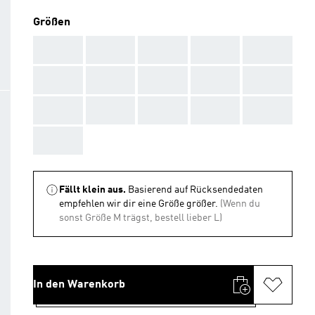
Größen
AAA
AAA
AAA
AAA
AAA
AAA
AAA
AAA
AAA
AAA
AAA
AAA
AAA
AAA
AAA
AAA
Fällt klein aus.
Basierend auf Rücksendedaten
empfehlen wir dir eine Größe größer.
(Wenn du
sonst Größe M trägst, bestell lieber L)
In den Warenkorb