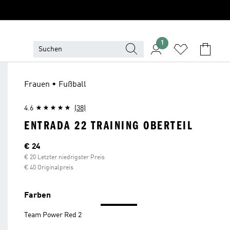
1
Frauen • Fußball
4.6
(38)
ENTRADA 22 TRAINING OBERTEIL
Aktueller Preis
€ 24
€ 20 Letzter niedrigster Preis
€ 40 Originalpreis
Farben
Team Power Red 2