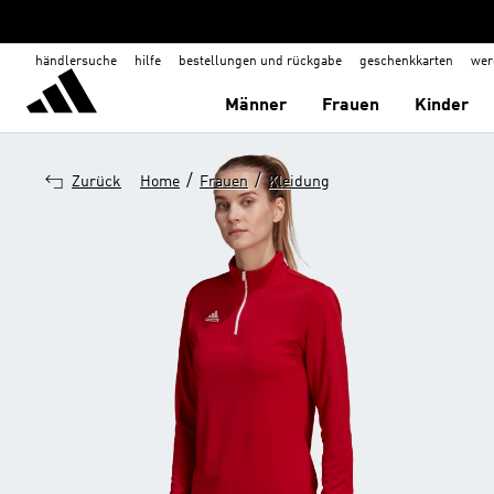
händlersuche
hilfe
bestellungen und rückgabe
geschenkkarten
wer
Männer
Frauen
Kinder
/
/
Zurück
Home
Frauen
Kleidung