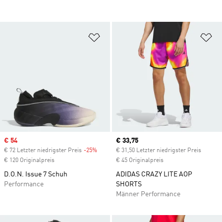
Zur Wunschliste hinzufügen
Zu
Sale price
€ 54
Current price
€ 33,75
€ 72 Letzter niedrigster Preis
-25%
Discount
€ 31,50 Letzter niedrigster Preis
€ 120 Originalpreis
€ 45 Originalpreis
D.O.N. Issue 7 Schuh
ADIDAS CRAZY LITE AOP
Performance
SHORTS
Männer Performance