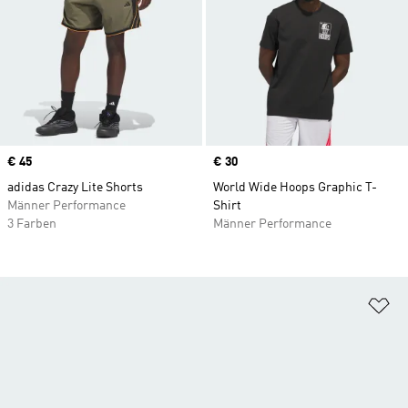
Price
€ 45
Price
€ 30
adidas Crazy Lite Shorts
World Wide Hoops Graphic T-
Männer Performance
Shirt
3 Farben
Männer Performance
Zu