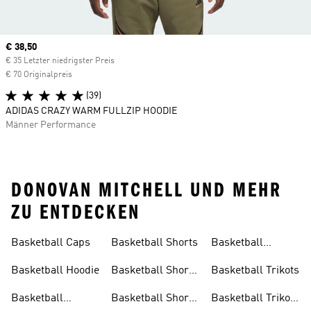
Current price
€ 38,50
€ 35 Letzter niedrigster Preis
€ 70 Originalpreis
(39)
ADIDAS CRAZY WARM FULLZIP HOODIE
Männer Performance
DONOVAN MITCHELL UND MEHR
ZU ENTDECKEN
Basketball Caps
Basketball Shorts
Basketball
Tanktop
Basketball Hoodie
Basketball Shorts
Basketball Trikots
Herren
Basketball
Basketball Shorts
Basketball Trikots