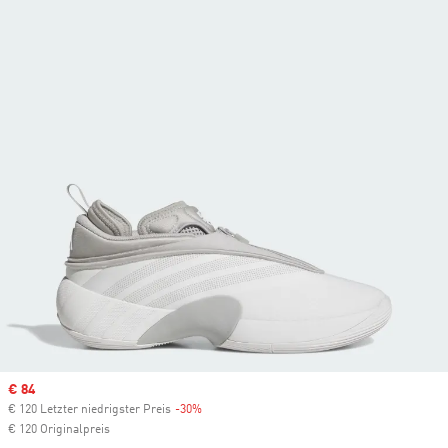
Sale price
€ 84
€ 120 Letzter niedrigster Preis
-30%
Discount
€ 120 Originalpreis