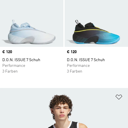
Price
€ 120
Price
€ 120
D.O.N. ISSUE 7 Schuh
D.O.N. ISSUE 7 Schuh
Performance
Performance
3 Farben
3 Farben
Zu