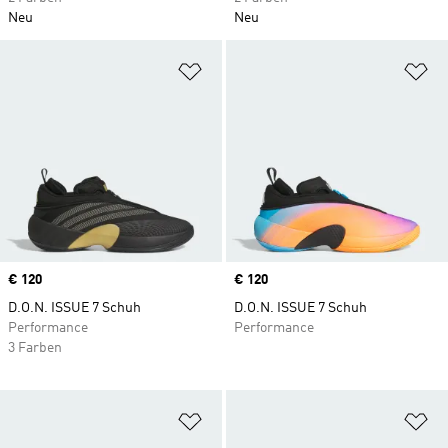
Neu
Neu
Zur Wunschliste hinzufügen
Zu
Price
€ 120
Price
€ 120
D.O.N. ISSUE 7 Schuh
D.O.N. ISSUE 7 Schuh
Performance
Performance
3 Farben
Zur Wunschliste hinzufügen
Zu