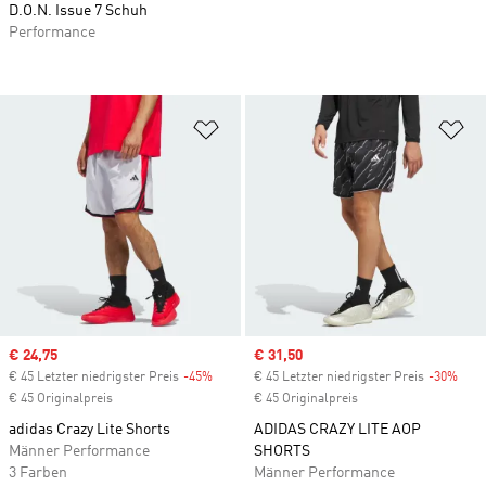
D.O.N. Issue 7 Schuh
Performance
Zur Wunschliste hinzufügen
Zu
Sale price
€ 24,75
Sale price
€ 31,50
€ 45 Letzter niedrigster Preis
-45%
Discount
€ 45 Letzter niedrigster Preis
-30%
Disc
€ 45 Originalpreis
€ 45 Originalpreis
adidas Crazy Lite Shorts
ADIDAS CRAZY LITE AOP
Männer Performance
SHORTS
3 Farben
Männer Performance