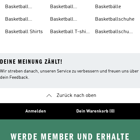
Kleidung
Schwarz
Herren
Basketball
Basketball
Basketbälle
Kleidung Damen
Sneakers
Basketball
Basketball
Basketballschuhe
Kleidung Herren
Socken
Basketball Shirts
Basketball T-shirt
Basketballschuhe
Herren
Damen
DEINE MEINUNG ZÄHLT!
Wir streben danach, unseren Service zu verbessern und freuen uns über
dein Feedback.
Zurück nach oben
Anmelden
Dein Warenkorb (0)
WERDE MEMBER UND ERHALTE