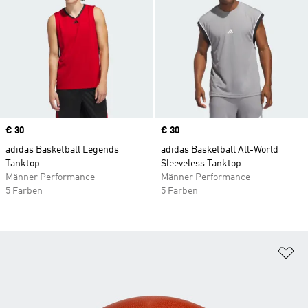
Price
€ 30
Price
€ 30
adidas Basketball Legends
adidas Basketball All-World
Tanktop
Sleeveless Tanktop
Männer Performance
Männer Performance
5 Farben
5 Farben
Zu