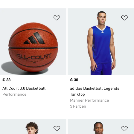
Zur Wunschliste hinzufügen
Zu
Price
€ 33
Price
€ 30
All Court 3.0 Basketball
adidas Basketball Legends
Performance
Tanktop
Männer Performance
5 Farben
Zur Wunschliste hinzufügen
Zu