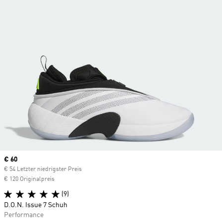
Current price
€ 60
€ 54 Letzter niedrigster Preis
€ 120 Originalpreis
(9)
D.O.N. Issue 7 Schuh
Performance