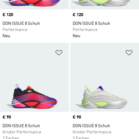
Price
€ 120
Price
€ 120
DON ISSUE 8 Schuh
DON ISSUE 8 Schuh
Performance
Performance
Neu
Neu
Zur Wunschliste hinzufügen
Zu
Price
€ 90
Price
€ 90
DON ISSUE 8 Schuh
DON ISSUE 8 Schuh
Kinder Performance
Kinder Performance
2 Farben
2 Farben