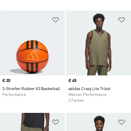
Zur Wunschliste hinzufügen
Zu
Price
€ 20
Price
€ 45
3-Streifen Rubber X3 Basketball
adidas Crazy Lite Trikot
Performance
Männer Performance
2 Farben
Zur Wunschliste hinzufügen
Zu