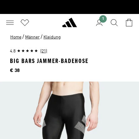
1
/
/
Home
Männer
Kleidung
4.8
(21)
BIG BARS JAMMER-BADEHOSE
Preis
€ 38