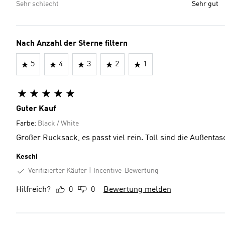
Sehr schlecht
Sehr gut
Nach Anzahl der Sterne filtern
5
4
3
2
1
Guter Kauf
Farbe:
Black / White
Großer Rucksack, es passt viel rein. Toll sind die Außenta
Keschi
Verifizierter Käufer
Incentive-Bewertung
Hilfreich?
0
0
Bewertung melden