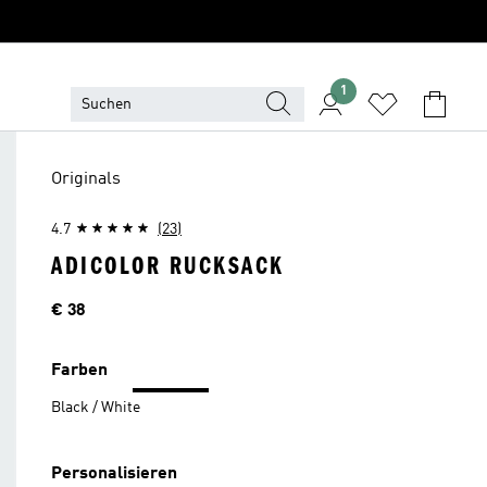
1
Originals
4.7
(23)
ADICOLOR RUCKSACK
Preis
€ 38
Farben
Black / White
Personalisieren