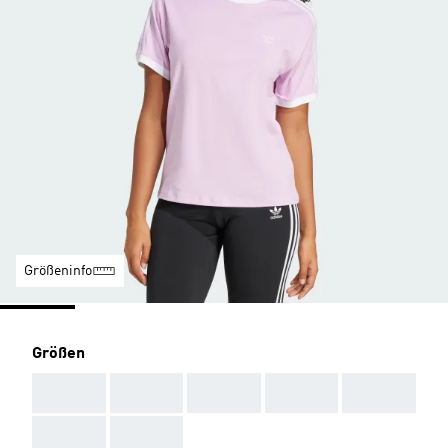
Größeninfo
Größen
AAA
AAA
AAA
AAA
AAA
AAA
AAA