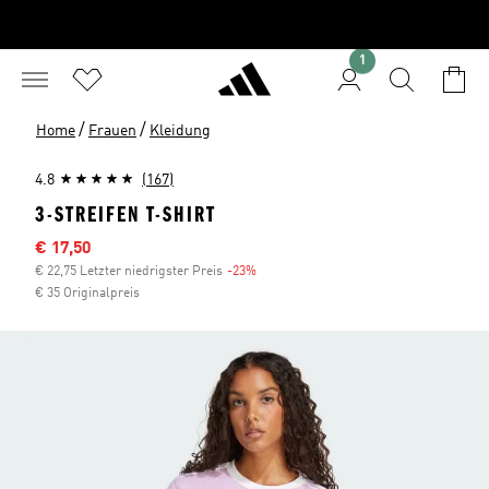
1
/
/
Home
Frauen
Kleidung
4.8
(167)
3-STREIFEN T-SHIRT
Sale-Preis
€ 17,50
€ 22,75 Letzter niedrigster Preis
-23%
Rabatt
€ 35 Originalpreis