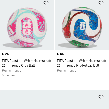
Zur Wunschliste hinzufügen
Zu
Price
€ 25
Price
€ 55
FIFA Fussball-Weltmeisterschaft
FIFA Fussball-Weltmeisterschaft
26™ Trionda Club Ball
26™ Trionda Pro Futsal-Ball
Performance
Performance
6 Farben
Zu