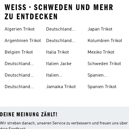
WEISS • SCHWEDEN UND MEHR
ZU ENTDECKEN
Algerien Trikot
Deutschland
Japan Trikot
Trikot Damen
Argentinien Trikot
Deutschland
Kolumbien Trikot
Trikot Kind
Belgien Trikot
Italia Trikot
Mexiko Trikot
Deutschland
Italien Jacke
Schweden Trikot
Auswärtstrikot
Deutschland
Italien
Spanien
Trainingsanzug
Trainingsanzug
Trainingsanzug
Deutschland
Jamaika Trikot
Spanien Trikot
Trikot
DEINE MEINUNG ZÄHLT!
Wir streben danach, unseren Service zu verbessern und freuen uns über