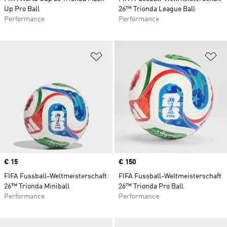
Up Pro Ball
26™ Trionda League Ball
Performance
Performance
Zur Wunschliste hinzufügen
Zu
Price
€ 15
Price
€ 150
FIFA Fussball-Weltmeisterschaft
FIFA Fussball-Weltmeisterschaft
26™ Trionda Miniball
26™ Trionda Pro Ball
Performance
Performance