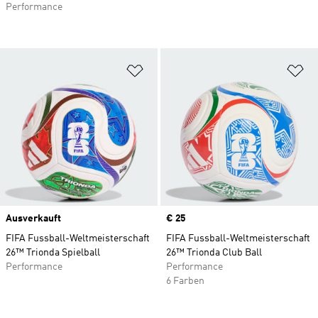
Performance
Zur Wunschliste hinzufügen
Zu
Ausverkauft
Price
€ 25
FIFA Fussball-Weltmeisterschaft
FIFA Fussball-Weltmeisterschaft
26™ Trionda Spielball
26™ Trionda Club Ball
Performance
Performance
6 Farben