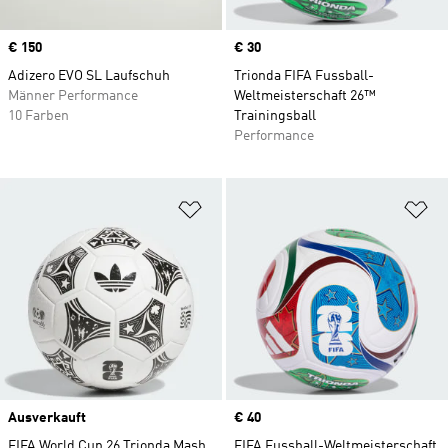
Price
€ 150
Price
€ 30
Adizero EVO SL Laufschuh
Trionda FIFA Fussball-
Männer Performance
Weltmeisterschaft 26™
10 Farben
Trainingsball
Performance
Zur Wunschliste hinzufügen
Zu
Ausverkauft
Price
€ 40
FIFA World Cup 26 Trionda Mash
FIFA Fussball-Weltmeisterschaft