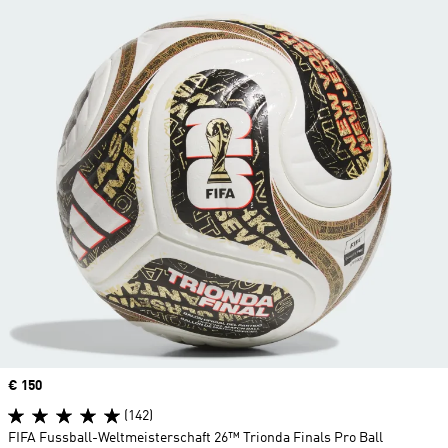
Price
€ 150
(142)
FIFA Fussball-Weltmeisterschaft 26™ Trionda Finals Pro Ball