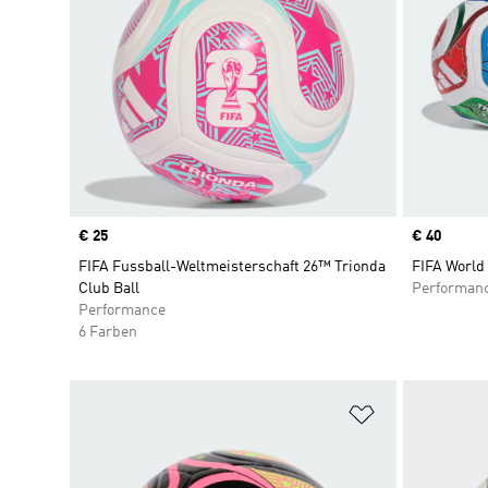
Price
€ 25
Price
€ 40
FIFA Fussball-Weltmeisterschaft 26™ Trionda
FIFA World
Club Ball
Performan
Performance
6 Farben
Zur Wunschlis