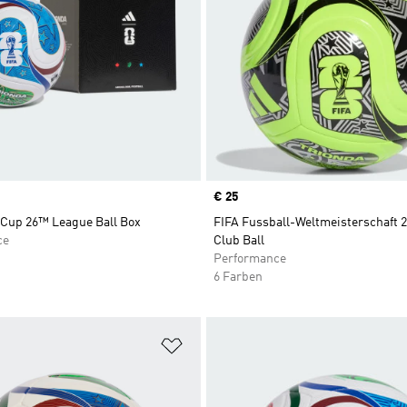
Price
€ 25
 Cup 26™ League Ball Box
FIFA Fussball-Weltmeisterschaft 
ce
Club Ball
Performance
6 Farben
te hinzufügen
Zur Wunschliste hinzufügen