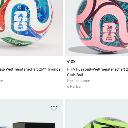
Price
€ 25
all-Weltmeisterschaft 26™ Trionda
FIFA Fussball-Weltmeisterschaft 
Club Ball
ce
Performance
6 Farben
te hinzufügen
Zur Wunschliste hinzufügen