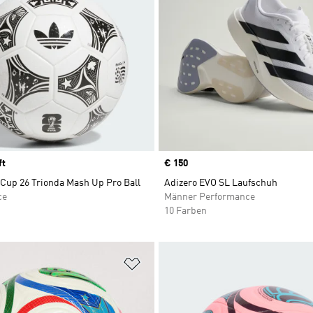
ft
Price
€ 150
 Cup 26 Trionda Mash Up Pro Ball
Adizero EVO SL Laufschuh
ce
Männer Performance
10 Farben
te hinzufügen
Zur Wunschliste hinzufügen