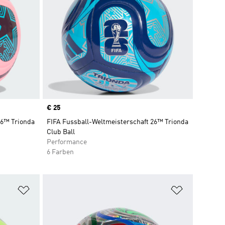
Price
€ 25
26™ Trionda
FIFA Fussball-Weltmeisterschaft 26™ Trionda
Club Ball
Performance
6 Farben
Zur Wunschliste hinzufügen
Zur Wunsch