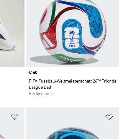
Price
€ 40
FIFA Fussball-Weltmeisterschaft 26™ Trionda
League Ball
Performance
Zur Wunschliste hinzufügen
Zur Wunsch