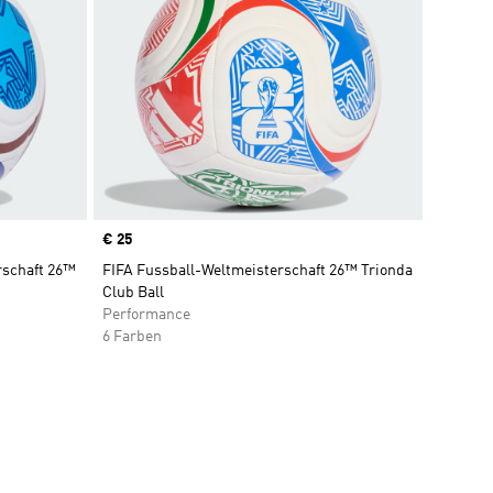
Price
€ 25
rschaft 26™
FIFA Fussball-Weltmeisterschaft 26™ Trionda
Club Ball
Performance
6 Farben