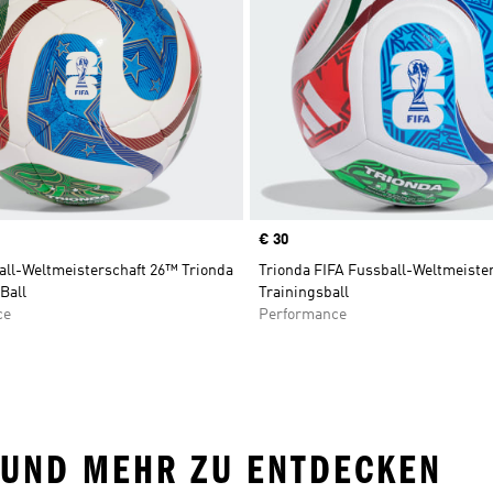
Price
€ 30
all-Weltmeisterschaft 26™ Trionda
Trionda FIFA Fussball-Weltmeiste
Ball
Trainingsball
ce
Performance
I UND MEHR ZU ENTDECKEN