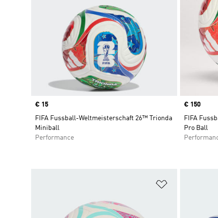
Price
€ 15
Price
€ 150
FIFA Fussball-Weltmeisterschaft 26™ Trionda
FIFA Fussb
Miniball
Pro Ball
Performance
Performan
Zur Wunschlis