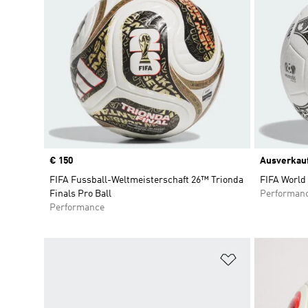
Price
€ 150
Ausverkau
FIFA Fussball-Weltmeisterschaft 26™ Trionda
FIFA World
Finals Pro Ball
Performan
Performance
Zur Wunschlis