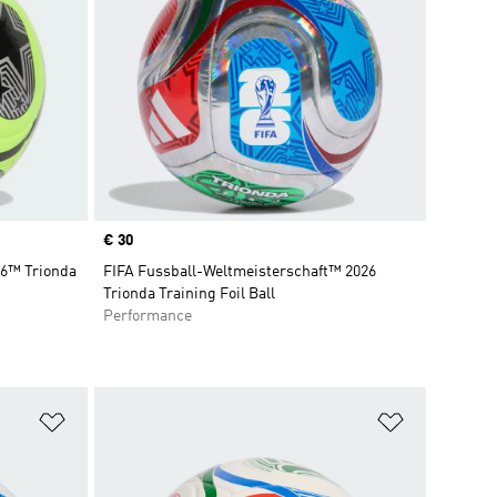
Price
€ 30
26™ Trionda
FIFA Fussball-Weltmeisterschaft™ 2026
Trionda Training Foil Ball
Performance
Zur Wunschliste hinzufügen
Zur Wunsch