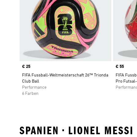
Price
€ 25
Price
€ 55
FIFA Fussball-Weltmeisterschaft 26™ Trionda
FIFA Fussb
Club Ball
Pro Futsal-
Performance
Performan
6 Farben
SPANIEN • LIONEL MESS