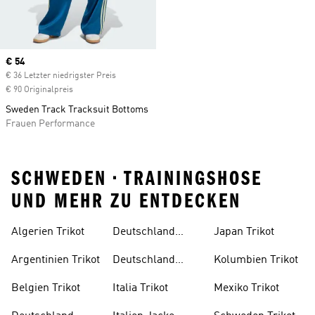
Current price
€ 54
€ 36 Letzter niedrigster Preis
€ 90 Originalpreis
Sweden Track Tracksuit Bottoms
Frauen Performance
SCHWEDEN • TRAININGSHOSE
UND MEHR ZU ENTDECKEN
Algerien Trikot
Deutschland
Japan Trikot
Trikot Damen
Argentinien Trikot
Deutschland
Kolumbien Trikot
Trikot Kind
Belgien Trikot
Italia Trikot
Mexiko Trikot