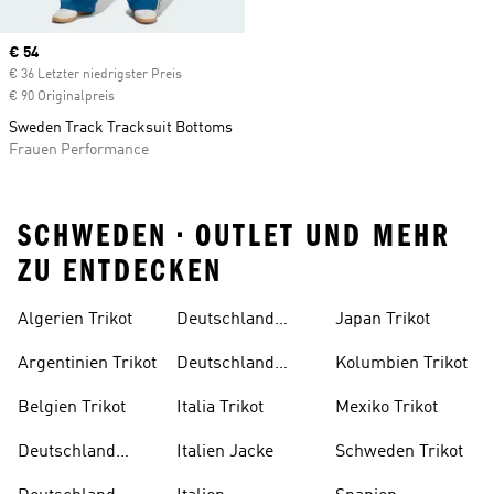
Current price
€ 54
€ 36 Letzter niedrigster Preis
€ 90 Originalpreis
Sweden Track Tracksuit Bottoms
Frauen Performance
SCHWEDEN • OUTLET UND MEHR
ZU ENTDECKEN
Algerien Trikot
Deutschland
Japan Trikot
Trikot Damen
Argentinien Trikot
Deutschland
Kolumbien Trikot
Trikot Kind
Belgien Trikot
Italia Trikot
Mexiko Trikot
Deutschland
Italien Jacke
Schweden Trikot
Auswärtstrikot