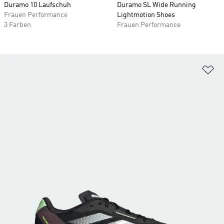
Duramo 10 Laufschuh
Duramo SL Wide Running
Frauen Performance
Lightmotion Shoes
3 Farben
Frauen Performance
Zu