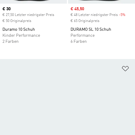
Current price
€ 30
Sale price
€ 45,50
€ 27,50 Letzter niedrigster Preis
€ 48 Letzter niedrigster Preis
-5%
Disco
€ 50 Originalpreis
€ 65 Originalpreis
Duramo 10 Schuh
DURAMO SL 10 Schuh
Kinder Performance
Performance
2 Farben
6 Farben
Zu