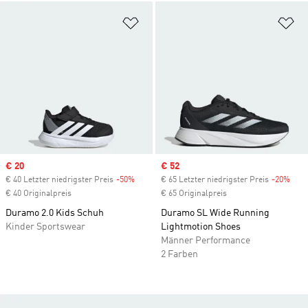
Zur Wunschliste hinzufügen
Zu
Sale price
€ 20
Sale price
€ 52
€ 40 Letzter niedrigster Preis
-50%
Discount
€ 65 Letzter niedrigster Preis
-20%
Disc
€ 40 Originalpreis
€ 65 Originalpreis
Duramo 2.0 Kids Schuh
Duramo SL Wide Running
Kinder Sportswear
Lightmotion Shoes
Männer Performance
2 Farben