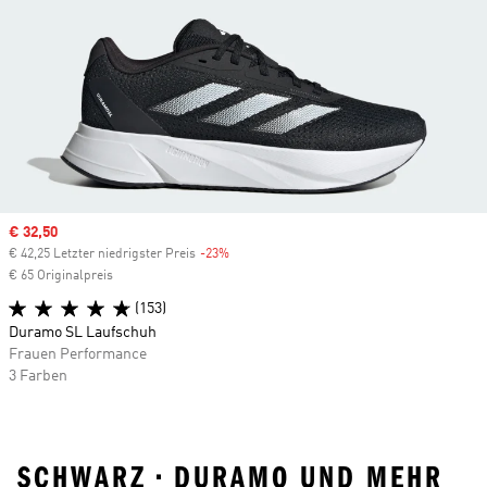
Sale price
€ 32,50
€ 42,25 Letzter niedrigster Preis
-23%
Discount
€ 65 Originalpreis
(153)
Duramo SL Laufschuh
Frauen Performance
3 Farben
SCHWARZ • DURAMO UND MEHR