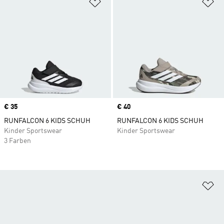
Zur Wunschliste hinzufügen
Zu
Price
€ 35
Price
€ 40
RUNFALCON 6 KIDS SCHUH
RUNFALCON 6 KIDS SCHUH
Kinder Sportswear
Kinder Sportswear
3 Farben
Zu