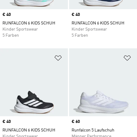
Price
€ 40
Price
€ 40
RUNFALCON 6 KIDS SCHUH
RUNFALCON 6 KIDS SCHUH
Kinder Sportswear
Kinder Sportswear
5 Farben
5 Farben
Zur Wunschliste hinzufügen
Zu
Price
€ 40
Price
€ 60
RUNFALCON 6 KIDS SCHUH
Runfalcon 5 Laufschuh
Kinder Sportswear
Männer Performance