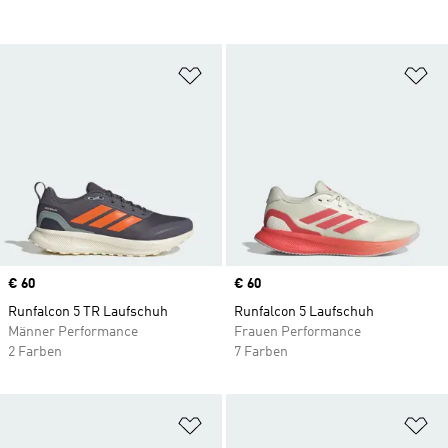
Zur Wunschliste hinzufügen
Zu
Price
€ 60
Price
€ 60
Runfalcon 5 TR Laufschuh
Runfalcon 5 Laufschuh
Männer Performance
Frauen Performance
2 Farben
7 Farben
Zur Wunschliste hinzufügen
Zu