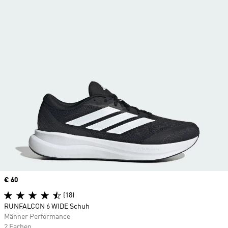
Price
€ 60
(18)
RUNFALCON 6 WIDE Schuh
Männer Performance
2 Farben