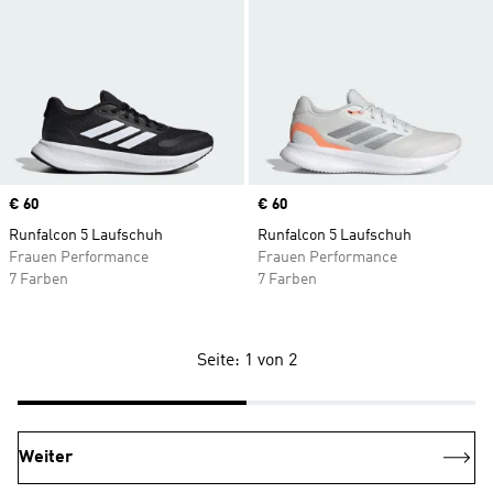
Price
€ 60
Price
€ 60
Runfalcon 5 Laufschuh
Runfalcon 5 Laufschuh
Frauen Performance
Frauen Performance
7 Farben
7 Farben
Seite: 1 von 2
Weiter