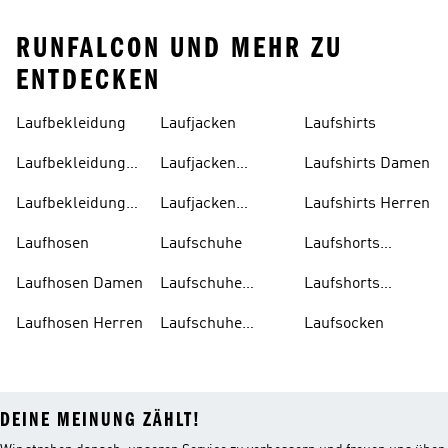
RUNFALCON UND MEHR ZU
ENTDECKEN
Laufbekleidung
Laufjacken
Laufshirts
Laufbekleidung
Laufjacken
Laufshirts Damen
Damen
Damen
Laufbekleidung
Laufjacken
Laufshirts Herren
Herren
Herren
Laufhosen
Laufschuhe
Laufshorts
Damen
Laufhosen Damen
Laufschuhe
Laufshorts
Damen
Herren
Laufhosen Herren
Laufschuhe
Laufsocken
Herren
DEINE MEINUNG ZÄHLT!