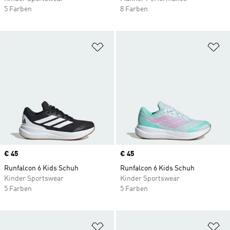
5 Farben
8 Farben
Zur Wunschliste hinzufügen
Zu
Price
€ 45
Price
€ 45
Runfalcon 6 Kids Schuh
Runfalcon 6 Kids Schuh
Kinder Sportswear
Kinder Sportswear
5 Farben
5 Farben
Zur Wunschliste hinzufügen
Zu