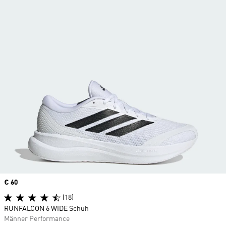
Price
€ 60
(18)
RUNFALCON 6 WIDE Schuh
Männer Performance