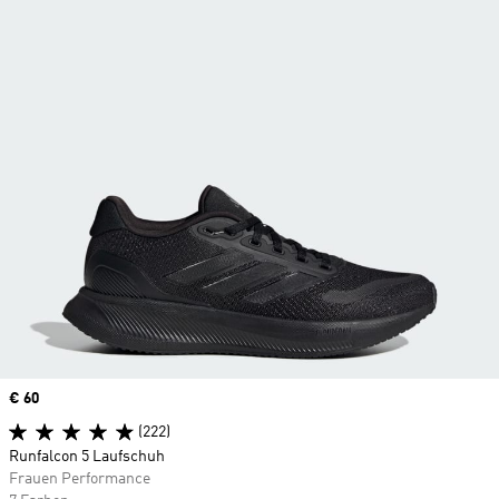
Price
€ 60
(222)
Runfalcon 5 Laufschuh
Frauen Performance