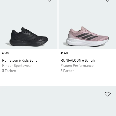
Price
€ 45
Price
€ 60
Runfalcon 6 Kids Schuh
RUNFALCON 6 Schuh
Kinder Sportswear
Frauen Performance
5 Farben
3 Farben
Zu