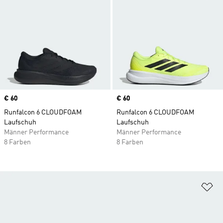
Price
€ 60
Price
€ 60
Runfalcon 6 CLOUDFOAM
Runfalcon 6 CLOUDFOAM
Laufschuh
Laufschuh
Männer Performance
Männer Performance
8 Farben
8 Farben
Zu