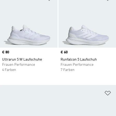
Price
€ 80
Price
€ 60
Ultrarun 5 W Laufschuhe
Runfalcon 5 Laufschuh
Frauen Performance
Frauen Performance
4 Farben
7 Farben
Zu