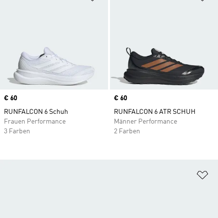
Price
€ 60
Price
€ 60
RUNFALCON 6 Schuh
RUNFALCON 6 ATR SCHUH
Frauen Performance
Männer Performance
3 Farben
2 Farben
Zu