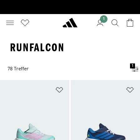
1
RUNFALCON
1
78 Treffer
Zur Wunschliste hinzufügen
Zu