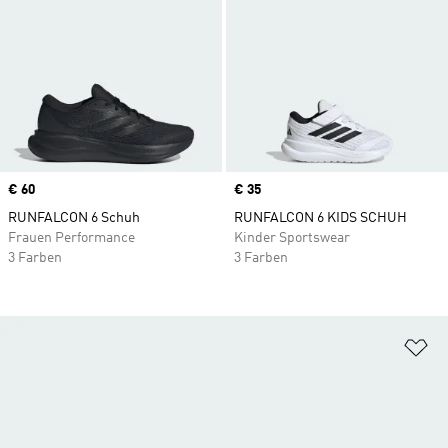
Price
€ 60
Price
€ 35
RUNFALCON 6 Schuh
RUNFALCON 6 KIDS SCHUH
Frauen Performance
Kinder Sportswear
3 Farben
3 Farben
Zu