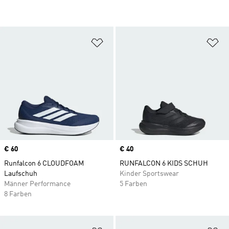
Zur Wunschliste hinzufügen
Zu
Price
€ 60
Price
€ 40
Runfalcon 6 CLOUDFOAM
RUNFALCON 6 KIDS SCHUH
Laufschuh
Kinder Sportswear
Männer Performance
5 Farben
8 Farben