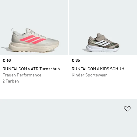
Price
€ 60
Price
€ 35
RUNFALCON 6 ATR Turnschuh
RUNFALCON 6 KIDS SCHUH
Frauen Performance
Kinder Sportswear
2 Farben
Zu