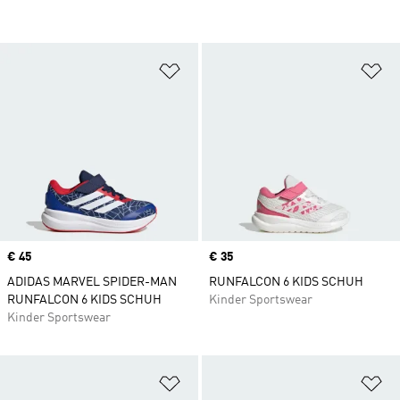
Zur Wunschliste hinzufügen
Zu
Price
€ 45
Price
€ 35
ADIDAS MARVEL SPIDER-MAN
RUNFALCON 6 KIDS SCHUH
RUNFALCON 6 KIDS SCHUH
Kinder Sportswear
Kinder Sportswear
Zur Wunschliste hinzufügen
Zu