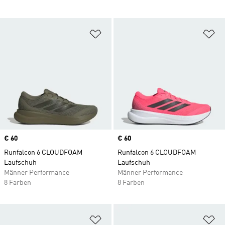
Zur Wunschliste hinzufügen
Zu
Price
€ 60
Price
€ 60
Runfalcon 6 CLOUDFOAM
Runfalcon 6 CLOUDFOAM
Laufschuh
Laufschuh
Männer Performance
Männer Performance
8 Farben
8 Farben
Zur Wunschliste hinzufügen
Zu