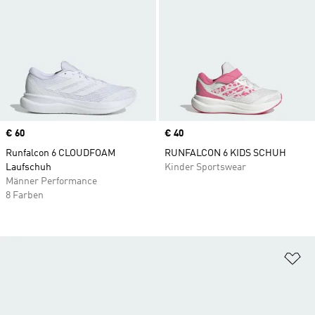
Price
€ 60
Price
€ 40
Runfalcon 6 CLOUDFOAM
RUNFALCON 6 KIDS SCHUH
Laufschuh
Kinder Sportswear
Männer Performance
8 Farben
Zu