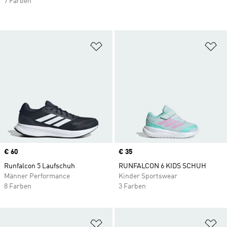
7 Farben
Zur Wunschliste hinzufügen
Zu
Price
€ 60
Price
€ 35
Runfalcon 5 Laufschuh
RUNFALCON 6 KIDS SCHUH
Männer Performance
Kinder Sportswear
8 Farben
3 Farben
Zur Wunschliste hinzufügen
Zu