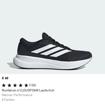
Price
€ 60
(126)
Runfalcon 6 CLOUDFOAM Laufschuh
Männer Performance
8 Farben