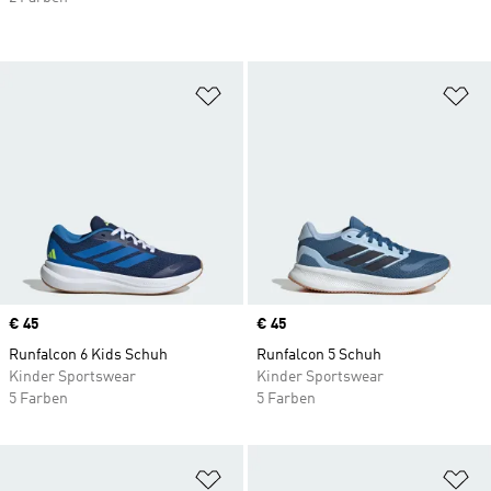
Zur Wunschliste hinzufügen
Zu
Price
€ 45
Price
€ 45
Runfalcon 6 Kids Schuh
Runfalcon 5 Schuh
Kinder Sportswear
Kinder Sportswear
5 Farben
5 Farben
Zur Wunschliste hinzufügen
Zu