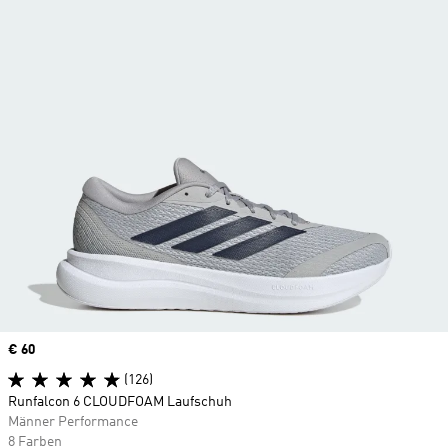
Price
€ 60
(126)
Runfalcon 6 CLOUDFOAM Laufschuh
Männer Performance
8 Farben