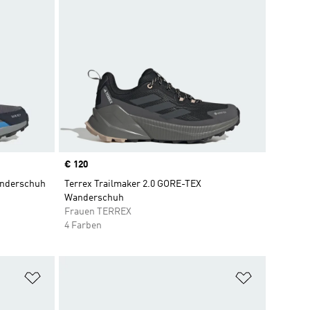
Price
€ 120
anderschuh
Terrex Trailmaker 2.0 GORE-TEX
Wanderschuh
Frauen TERREX
4 Farben
Zur Wunschliste hinzufügen
Zur Wunsch