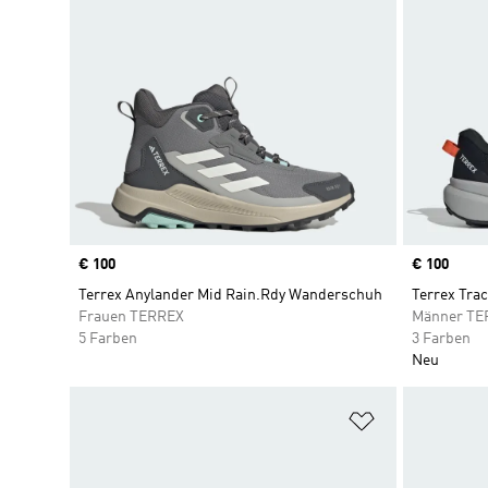
Price
€ 100
Price
€ 100
Terrex Anylander Mid Rain.Rdy Wanderschuh
Terrex Tra
Frauen TERREX
Männer TE
5 Farben
3 Farben
Neu
Zur Wunschlis