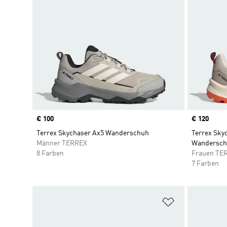
Price
€ 100
Price
€ 120
Terrex Skychaser Ax5 Wanderschuh
Terrex Sky
Männer TERREX
Wandersch
8 Farben
Frauen TE
7 Farben
Zur Wunschlis