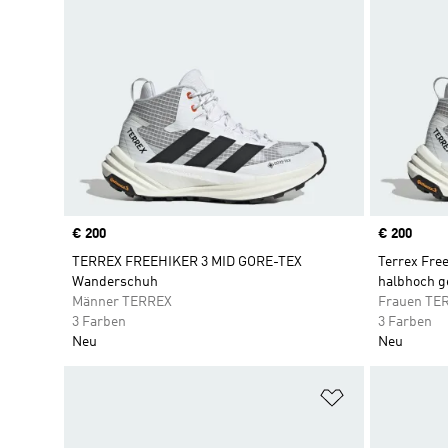
Price
€ 200
Price
€ 200
TERREX FREEHIKER 3 MID GORE-TEX
Terrex Fre
Wanderschuh
halbhoch g
Männer TERREX
Frauen TE
3 Farben
3 Farben
Neu
Neu
Zur Wunschlis