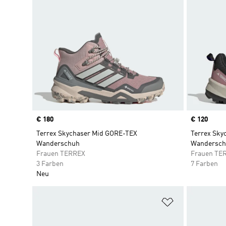
Price
€ 180
Price
€ 120
Terrex Skychaser Mid GORE-TEX
Terrex Sky
Wanderschuh
Wandersch
Frauen TERREX
Frauen TE
3 Farben
7 Farben
Neu
Zur Wunschlis