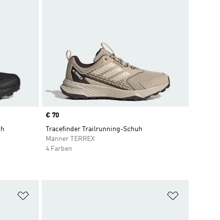
Price
€ 70
uh
Tracefinder Trailrunning-Schuh
Männer TERREX
4 Farben
Zur Wunschliste hinzufügen
Zur Wunsch