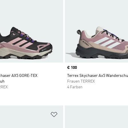
Price
€ 100
chaser AX5 GORE-TEX
Terrex Skychaser Ax5 Wandersch
uh
Frauen TERREX
RREX
4 Farben
te hinzufügen
Zur Wunschliste hinzufügen