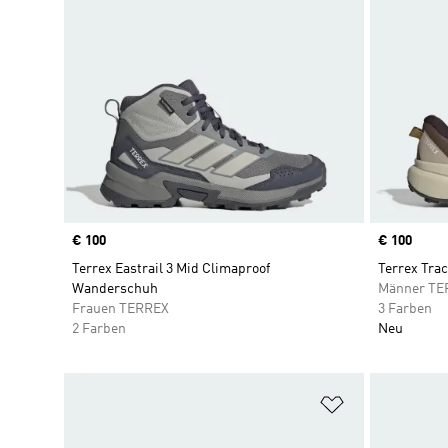
Price
€ 100
Price
€ 100
Terrex Eastrail 3 Mid Climaproof
Terrex Tra
Wanderschuh
Männer TE
Frauen TERREX
3 Farben
2 Farben
Neu
Zur Wunschlis