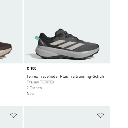
Price
€ 100
Terrex Tracefinder Plus Trailrunning-Schuh
Frauen TERREX
2 Farben
Neu
Zur Wunschliste hinzufügen
Zur Wunsch