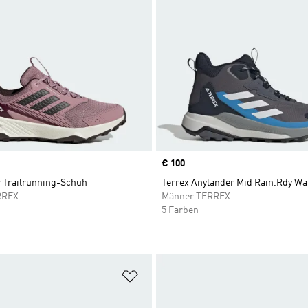
Price
€ 100
r Trailrunning-Schuh
Terrex Anylander Mid Rain.Rdy W
RREX
Männer TERREX
5 Farben
te hinzufügen
Zur Wunschliste hinzufügen