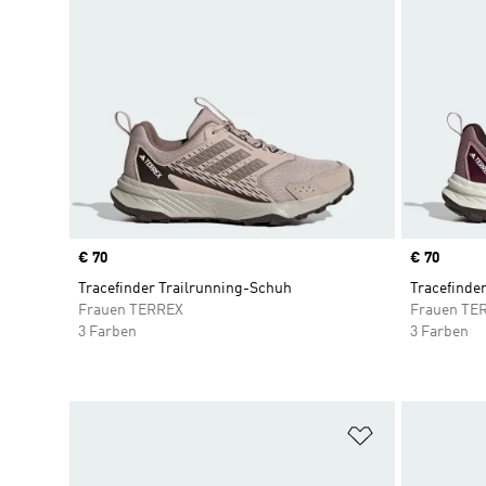
Price
€ 70
Price
€ 70
Tracefinder Trailrunning-Schuh
Tracefinde
Frauen TERREX
Frauen TE
3 Farben
3 Farben
Zur Wunschlis