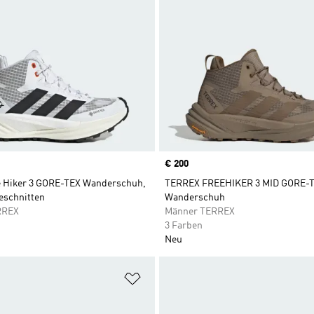
Price
€ 200
e Hiker 3 GORE-TEX Wanderschuh,
TERREX FREEHIKER 3 MID GORE-
eschnitten
Wanderschuh
RREX
Männer TERREX
3 Farben
Neu
te hinzufügen
Zur Wunschliste hinzufügen