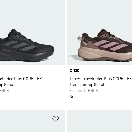
Price
€ 120
cefinder Plus GORE-TEX
Terrex Tracefinder Plus GORE-TEX
ng-Schuh
Trailrunning-Schuh
RREX
Frauen TERREX
Neu
te hinzufügen
Zur Wunschliste hinzufügen