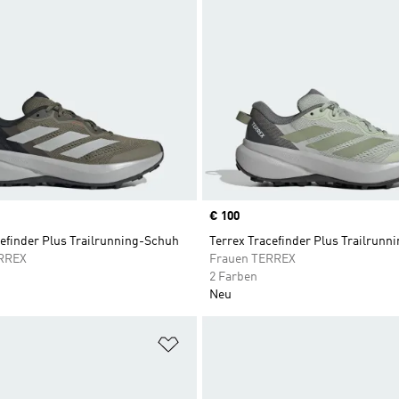
Price
€ 100
cefinder Plus Trailrunning-Schuh
Terrex Tracefinder Plus Trailrunn
RREX
Frauen TERREX
2 Farben
Neu
te hinzufügen
Zur Wunschliste hinzufügen