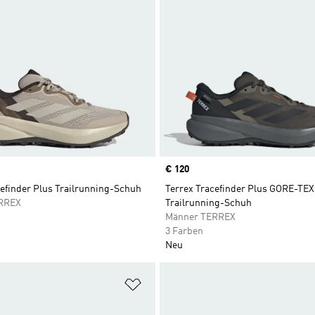
Price
€ 120
cefinder Plus Trailrunning-Schuh
Terrex Tracefinder Plus GORE-TEX
RREX
Trailrunning-Schuh
Männer TERREX
3 Farben
Neu
te hinzufügen
Zur Wunschliste hinzufügen