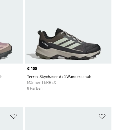
Price
€ 100
uh
Terrex Skychaser Ax5 Wanderschuh
Männer TERREX
8 Farben
Zur Wunschliste hinzufügen
Zur Wunsch