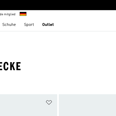
de mitglied
Schuhe
Sport
Outlet
ECKE
te hinzufügen
Zur Wunschliste hinzufügen