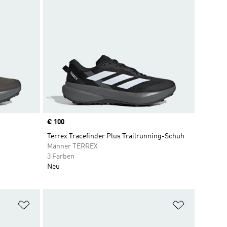
Price
€ 100
Terrex Tracefinder Plus Trailrunning-Schuh
Männer TERREX
3 Farben
Neu
Zur Wunschliste hinzufügen
Zur Wunsch