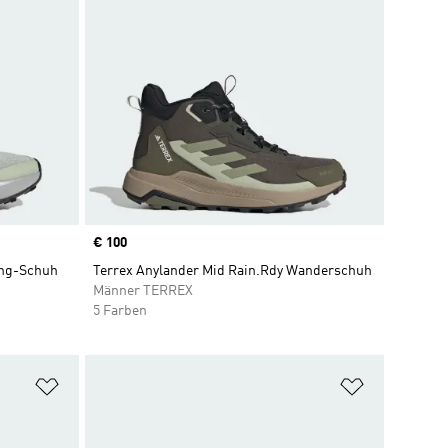
Price
€ 100
ing-Schuh
Terrex Anylander Mid Rain.Rdy Wanderschuh
Männer TERREX
5 Farben
Zur Wunschliste hinzufügen
Zur Wunsch