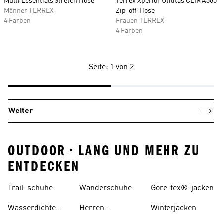
Multi Essentials Stretch Hose
Terrex Xperior Utilitas CLIMA365
Männer TERREX
Zip-off-Hose
4 Farben
Frauen TERREX
4 Farben
Seite: 1 von 2
Weiter
OUTDOOR • LANG UND MEHR ZU
ENTDECKEN
Trail-schuhe
Wanderschuhe
Gore-tex®-jacken
Wasserdichte
Herren
Winterjacken
Trail-schuhe
Wanderschuhe