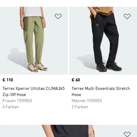
Zur Wunschliste hinzufügen
Zu
Price
€ 110
Price
€ 60
Terrex Xperior Utilitas CLIMA365
Terrex Multi Essentials Stretch
Zip-Off Hose
Hose
Frauen TERREX
Männer TERREX
4 Farben
2 Farben
Zu