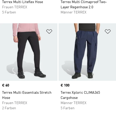
Terrex Multi Liteflex Hose
Terrex Multi Climaproof Two-
Frauen TERREX
Layer Regenhose 2.0
5 Farben
Männer TERREX
Zur Wunschliste hinzufügen
Zu
Price
€ 60
Price
€ 100
Terrex Multi Essentials Stretch
Terrex Xploric CLIMA365
Hose
Cargohose
Frauen TERREX
Männer TERREX
2 Farben
5 Farben