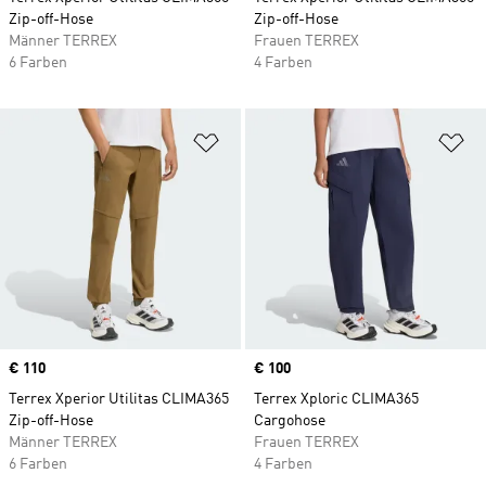
Zip-off-Hose
Zip-off-Hose
Männer TERREX
Frauen TERREX
6 Farben
4 Farben
Zur Wunschliste hinzufügen
Zu
Price
€ 110
Price
€ 100
Terrex Xperior Utilitas CLIMA365
Terrex Xploric CLIMA365
Zip-off-Hose
Cargohose
Männer TERREX
Frauen TERREX
6 Farben
4 Farben