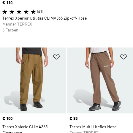
Price
€ 110
(41)
Terrex Xperior Utilitas CLIMA365 Zip-off-Hose
Männer TERREX
6 Farben
Zur Wunschliste hinzufügen
Zu
Price
€ 100
Price
€ 85
Terrex Xploric CLIMA365
Terrex Multi Liteflex Hose