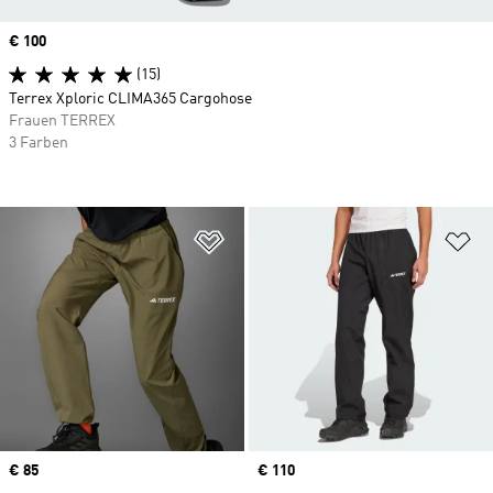
Price
€ 100
(15)
Terrex Xploric CLIMA365 Cargohose
Frauen TERREX
3 Farben
Zur Wunschliste hinzufügen
Zu
Price
€ 85
Price
€ 110