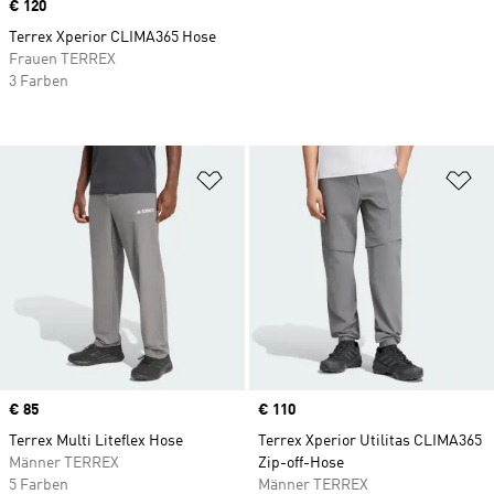
Price
€ 120
Terrex Xperior CLIMA365 Hose
Frauen TERREX
3 Farben
Zur Wunschliste hinzufügen
Zu
Price
€ 85
Price
€ 110
Terrex Multi Liteflex Hose
Terrex Xperior Utilitas CLIMA365
Männer TERREX
Zip-off-Hose
5 Farben
Männer TERREX