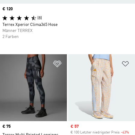
Price
€ 120
(8)
Terrex Xperior Clima365 Hose
Männer TERREX
2 Farben
Zur Wunschliste hinzufügen
Zu
Price
€ 75
Sale price
€ 57
€ 100 Letzter niedrigster Preis
-43%
Dis