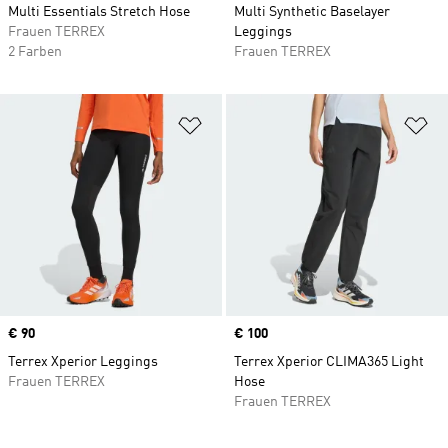
Multi Essentials Stretch Hose
Multi Synthetic Baselayer
Frauen TERREX
Leggings
2 Farben
Frauen TERREX
Zur Wunschliste hinzufügen
Zu
Price
€ 90
Price
€ 100
Terrex Xperior Leggings
Terrex Xperior CLIMA365 Light
Frauen TERREX
Hose
Frauen TERREX