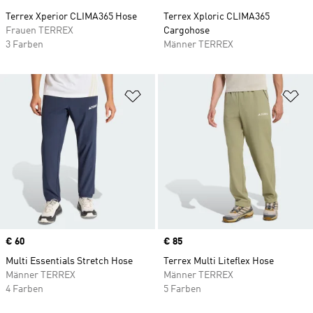
Terrex Xperior CLIMA365 Hose
Terrex Xploric CLIMA365
Frauen TERREX
Cargohose
3 Farben
Männer TERREX
Zur Wunschliste hinzufügen
Zu
Price
€ 60
Price
€ 85
Multi Essentials Stretch Hose
Terrex Multi Liteflex Hose
Männer TERREX
Männer TERREX
4 Farben
5 Farben