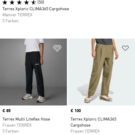
(50)
Terrex Xploric CLIMA365 Cargohose
Männer TERREX
5 Farben
Zur Wunschliste hinzufügen
Zu
Price
€ 85
Price
€ 100
Terrex Multi Liteflex Hose
Terrex Xploric CLIMA365
Frauen TERREX
Cargohose
5 Farben
Frauen TERREX