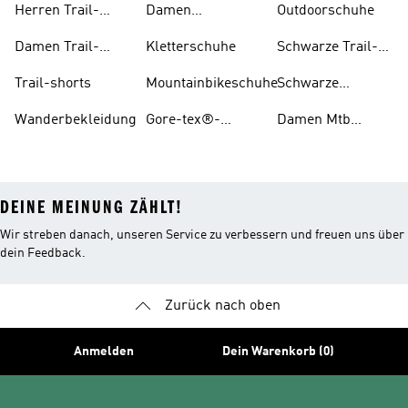
Herren Trail-
Damen
Outdoorschuhe
schuhe
Wanderschuhe
Damen Trail-
Kletterschuhe
Schwarze Trail-
schuhe
schuhe
Trail-shorts
Mountainbikeschuhe
Schwarze
Wanderschuhe
Wanderbekleidung
Gore-tex®-
Damen Mtb
schuhe
Schuhe
DEINE MEINUNG ZÄHLT!
Wir streben danach, unseren Service zu verbessern und freuen uns über
dein Feedback.
Zurück nach oben
Anmelden
Dein Warenkorb (0)