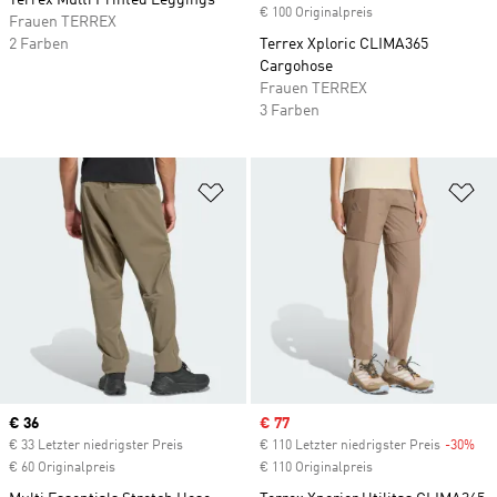
Terrex Multi Printed Leggings
€ 100 Originalpreis
Frauen TERREX
2 Farben
Terrex Xploric CLIMA365
Cargohose
Frauen TERREX
3 Farben
Zur Wunschliste hinzufügen
Zu
Current price
€ 36
Sale price
€ 77
€ 33 Letzter niedrigster Preis
€ 110 Letzter niedrigster Preis
-30%
Dis
€ 60 Originalpreis
€ 110 Originalpreis