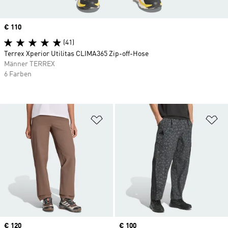
Price
€ 110
(41)
Terrex Xperior Utilitas CLIMA365 Zip-off-Hose
Männer TERREX
6 Farben
Zur Wunschliste hinzufügen
Zu
Price
€ 120
Price
€ 100