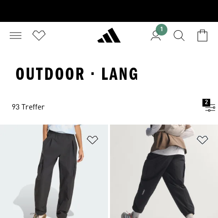
1
OUTDOOR · LANG
2
93 Treffer
Zur Wunschliste hinzufügen
Zu