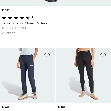
Price
€ 120
(8)
Terrex Xperior Clima365 Hose
Männer TERREX
2 Farben
Zur Wunschliste hinzufügen
Zu
Price
€ 60
Price
€ 50