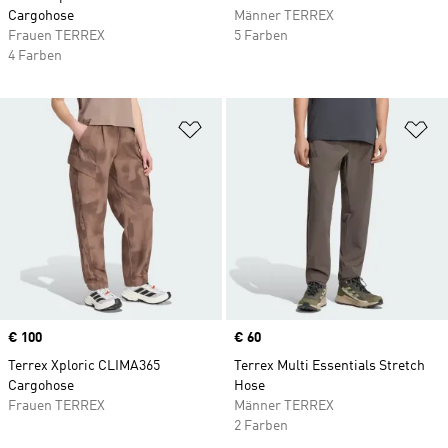
Cargohose
Männer TERREX
Frauen TERREX
5 Farben
4 Farben
Zur Wunschliste hinzufügen
Zu
Price
€ 100
Price
€ 60
Terrex Xploric CLIMA365
Terrex Multi Essentials Stretch
Cargohose
Hose
Frauen TERREX
Männer TERREX
2 Farben