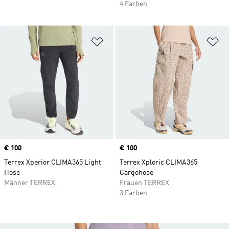
4 Farben
Zur Wunschliste hinzufügen
Zu
Price
€ 100
Price
€ 100
Terrex Xperior CLIMA365 Light
Terrex Xploric CLIMA365
Hose
Cargohose
Männer TERREX
Frauen TERREX
3 Farben