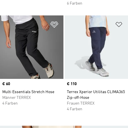
6 Farben
Zur Wunschliste hinzufügen
Zu
Price
€ 60
Price
€ 110
Multi Essentials Stretch Hose
Terrex Xperior Utilitas CLIMA365
Männer TERREX
Zip-off-Hose
4 Farben
Frauen TERREX
4 Farben