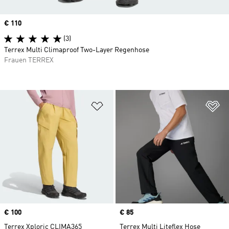
Price
€ 110
(3)
Terrex Multi Climaproof Two-Layer Regenhose
Frauen TERREX
Zur Wunschliste hinzufügen
Zu
Price
€ 100
Price
€ 85
Terrex Xploric CLIMA365
Terrex Multi Liteflex Hose