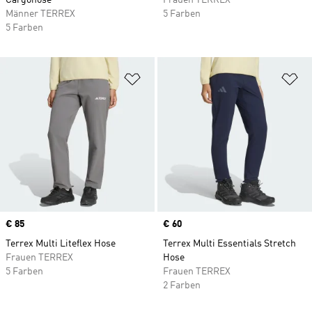
Cargohose
Frauen TERREX
Männer TERREX
5 Farben
5 Farben
Zur Wunschliste hinzufügen
Zu
Price
€ 85
Price
€ 60
Terrex Multi Liteflex Hose
Terrex Multi Essentials Stretch
Frauen TERREX
Hose
5 Farben
Frauen TERREX
2 Farben