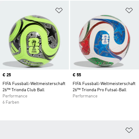
Zur Wunschliste hinzufügen
Zu
Price
€ 25
Price
€ 55
FIFA Fussball-Weltmeisterschaft
FIFA Fussball-Weltmeisterschaft
26™ Trionda Club Ball
26™ Trionda Pro Futsal-Ball
Performance
Performance
6 Farben
Zu