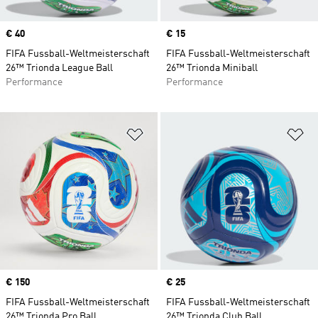
Price
€ 40
Price
€ 15
FIFA Fussball-Weltmeisterschaft
FIFA Fussball-Weltmeisterschaft
26™ Trionda League Ball
26™ Trionda Miniball
Performance
Performance
Zur Wunschliste hinzufügen
Zu
Price
€ 150
Price
€ 25
FIFA Fussball-Weltmeisterschaft
FIFA Fussball-Weltmeisterschaft
26™ Trionda Pro Ball
26™ Trionda Club Ball