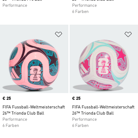
Performance
Performance
6 Farben
Zur Wunschliste hinzufügen
Zu
Price
€ 25
Price
€ 25
FIFA Fussball-Weltmeisterschaft
FIFA Fussball-Weltmeisterschaft
26™ Trionda Club Ball
26™ Trionda Club Ball
Performance
Performance
6 Farben
6 Farben