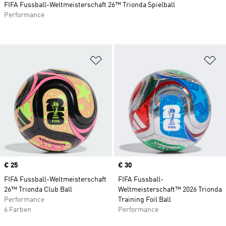
FIFA Fussball-Weltmeisterschaft 26™ Trionda Spielball
Performance
Zur Wunschliste hinzufügen
Zu
Price
€ 25
Price
€ 30
FIFA Fussball-Weltmeisterschaft
FIFA Fussball-
26™ Trionda Club Ball
Weltmeisterschaft™ 2026 Trionda
Performance
Training Foil Ball
6 Farben
Performance