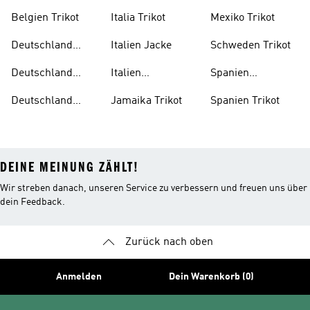
Trikot Kind
Belgien Trikot
Italia Trikot
Mexiko Trikot
Deutschland
Italien Jacke
Schweden Trikot
Auswärtstrikot
Deutschland
Italien
Spanien
Trainingsanzug
Trainingsanzug
Trainingsanzug
Deutschland
Jamaika Trikot
Spanien Trikot
Trikot
DEINE MEINUNG ZÄHLT!
Wir streben danach, unseren Service zu verbessern und freuen uns über
dein Feedback.
Zurück nach oben
Anmelden
Dein Warenkorb (0)