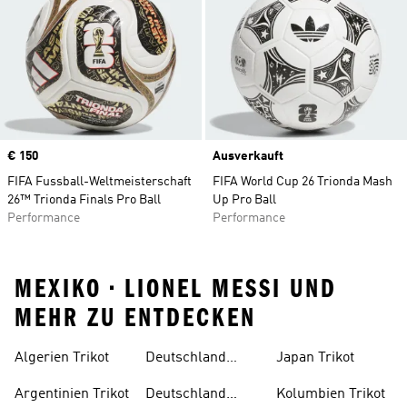
Price
€ 150
Ausverkauft
FIFA Fussball-Weltmeisterschaft
FIFA World Cup 26 Trionda Mash
26™ Trionda Finals Pro Ball
Up Pro Ball
Performance
Performance
MEXIKO • LIONEL MESSI UND
MEHR ZU ENTDECKEN
Algerien Trikot
Deutschland
Japan Trikot
Trikot Damen
Argentinien Trikot
Deutschland
Kolumbien Trikot