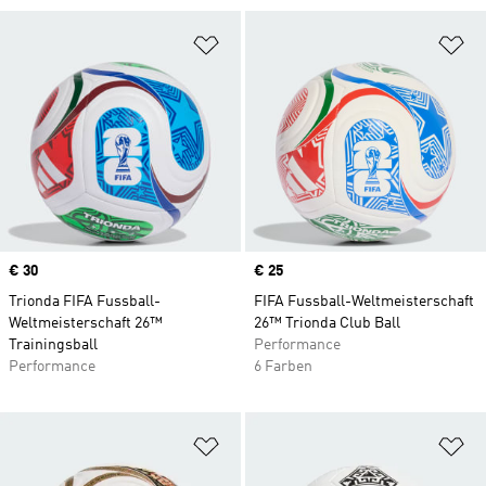
Zur Wunschliste hinzufügen
Zu
Price
€ 30
Price
€ 25
Trionda FIFA Fussball-
FIFA Fussball-Weltmeisterschaft
Weltmeisterschaft 26™
26™ Trionda Club Ball
Trainingsball
Performance
Performance
6 Farben
Zur Wunschliste hinzufügen
Zu