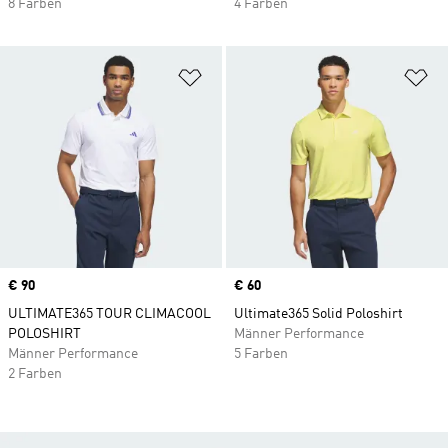
8 Farben
4 Farben
Zur Wunschliste hinzufügen
Zu
Price
€ 90
Price
€ 60
ULTIMATE365 TOUR CLIMACOOL
Ultimate365 Solid Poloshirt
POLOSHIRT
Männer Performance
Männer Performance
5 Farben
2 Farben