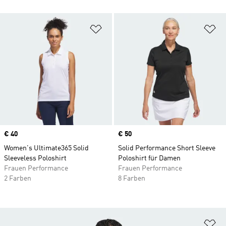
Zur Wunschliste hinzufügen
Zu
Price
€ 40
Price
€ 50
Women's Ultimate365 Solid
Solid Performance Short Sleeve
Sleeveless Poloshirt
Poloshirt für Damen
Frauen Performance
Frauen Performance
2 Farben
8 Farben
Zu