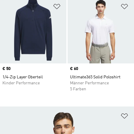
Zur Wunschliste hinzufügen
Zu
Price
€ 50
Price
€ 60
1/4-Zip Layer Oberteil
Ultimate365 Solid Poloshirt
Kinder Performance
Männer Performance
5 Farben
Zu