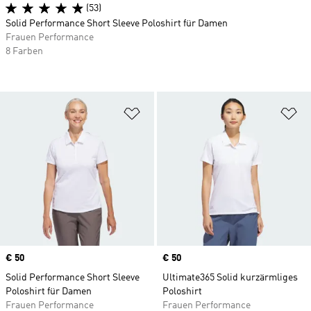
(53)
Solid Performance Short Sleeve Poloshirt für Damen
Frauen Performance
8 Farben
Zur Wunschliste hinzufügen
Zu
Price
€ 50
Price
€ 50
Solid Performance Short Sleeve
Ultimate365 Solid kurzärmliges
Poloshirt für Damen
Poloshirt
Frauen Performance
Frauen Performance