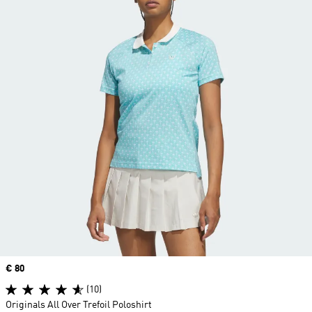
Price
€ 80
(10)
Originals All Over Trefoil Poloshirt