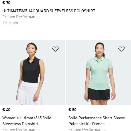
Price
€ 70
ULTIMATE365 JACQUARD SLEEVELESS POLOSHIRT
Frauen Performance
2 Farben
Zur Wunschliste hinzufügen
Zu
Price
€ 40
Price
€ 50
Women's Ultimate365 Solid
Solid Performance Short Sleeve
Sleeveless Poloshirt
Poloshirt für Damen
Frauen Performance
Frauen Performance