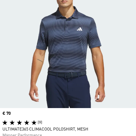
Price
€ 70
(9)
ULTIMATE365 CLIMACOOL POLOSHIRT, MESH
Männer Performance