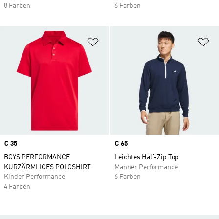
8 Farben
6 Farben
Zur Wunschliste hinzufügen
Zu
Price
€ 35
Price
€ 65
BOYS PERFORMANCE
Leichtes Half-Zip Top
KURZÄRMLIGES POLOSHIRT
Männer Performance
Kinder Performance
6 Farben
4 Farben