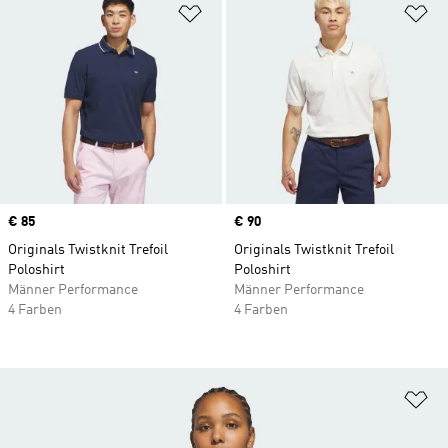
Zur Wunschliste hinzufügen
Zu
Price
€ 85
Price
€ 90
Originals Twistknit Trefoil
Originals Twistknit Trefoil
Poloshirt
Poloshirt
Männer Performance
Männer Performance
4 Farben
4 Farben
Zu