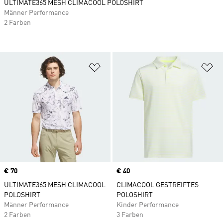
ULTIMATE365 MESH CLIMACOOL POLOSHIRT
Männer Performance
2 Farben
Zur Wunschliste hinzufügen
Zu
Price
€ 70
Price
€ 40
ULTIMATE365 MESH CLIMACOOL
CLIMACOOL GESTREIFTES
POLOSHIRT
POLOSHIRT
Männer Performance
Kinder Performance
2 Farben
3 Farben