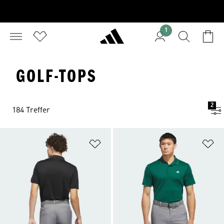
1
GOLF-TOPS
2
184 Treffer
Zur Wunschliste hinzufügen
Zu