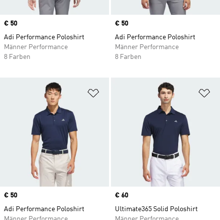
Price
€ 50
Price
€ 50
Adi Performance Poloshirt
Adi Performance Poloshirt
Männer Performance
Männer Performance
8 Farben
8 Farben
Zur Wunschliste hinzufügen
Zu
Price
€ 50
Price
€ 60
Adi Performance Poloshirt
Ultimate365 Solid Poloshirt
Männer Performance
Männer Performance