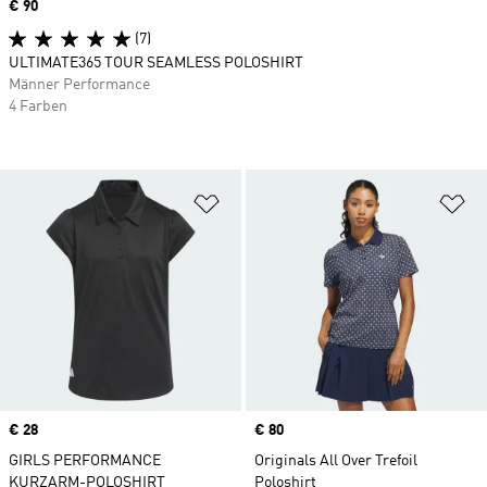
Price
€ 90
(7)
ULTIMATE365 TOUR SEAMLESS POLOSHIRT
Männer Performance
4 Farben
Zur Wunschliste hinzufügen
Zu
Price
€ 28
Price
€ 80
GIRLS PERFORMANCE
Originals All Over Trefoil
KURZARM-POLOSHIRT
Poloshirt