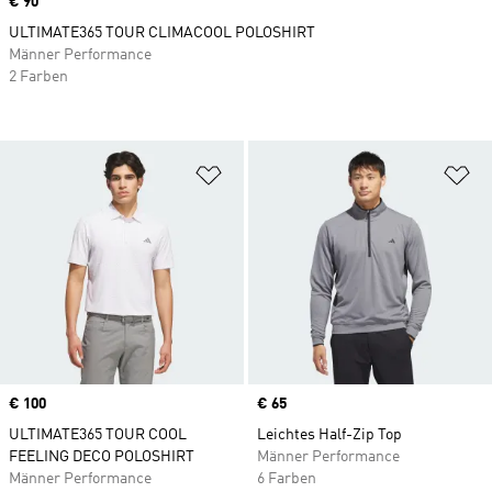
Price
€ 90
ULTIMATE365 TOUR CLIMACOOL POLOSHIRT
Männer Performance
2 Farben
Zur Wunschliste hinzufügen
Zu
Price
€ 100
Price
€ 65
ULTIMATE365 TOUR COOL
Leichtes Half-Zip Top
FEELING DECO POLOSHIRT
Männer Performance
Männer Performance
6 Farben