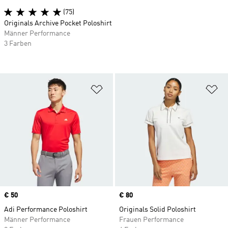
(75)
Originals Archive Pocket Poloshirt
Männer Performance
3 Farben
Zur Wunschliste hinzufügen
Zu
Price
€ 50
Price
€ 80
Adi Performance Poloshirt
Originals Solid Poloshirt
Männer Performance
Frauen Performance