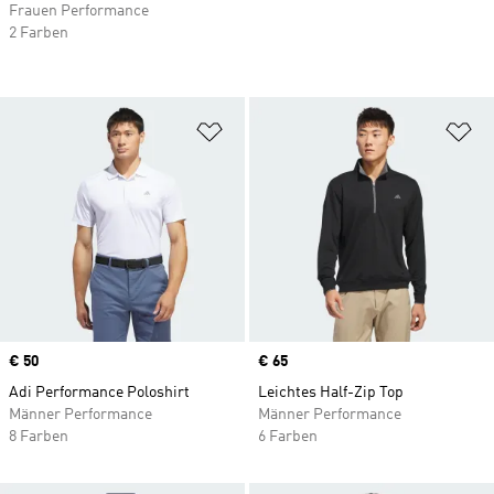
Frauen Performance
2 Farben
Zur Wunschliste hinzufügen
Zu
Price
€ 50
Price
€ 65
Adi Performance Poloshirt
Leichtes Half-Zip Top
Männer Performance
Männer Performance
8 Farben
6 Farben