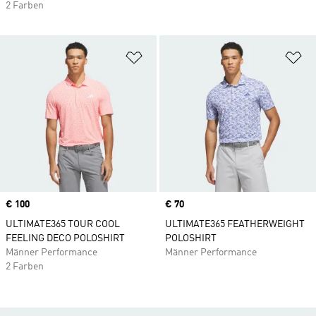
2 Farben
Zur Wunschliste hinzufügen
Zu
Price
€ 100
Price
€ 70
ULTIMATE365 TOUR COOL
ULTIMATE365 FEATHERWEIGHT
FEELING DECO POLOSHIRT
POLOSHIRT
Männer Performance
Männer Performance
2 Farben