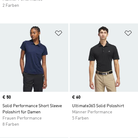
2 Farben
Zur Wunschliste hinzufügen
Zu
Price
€ 50
Price
€ 60
Solid Performance Short Sleeve
Ultimate365 Solid Poloshirt
Poloshirt für Damen
Männer Performance
Frauen Performance
5 Farben
8 Farben