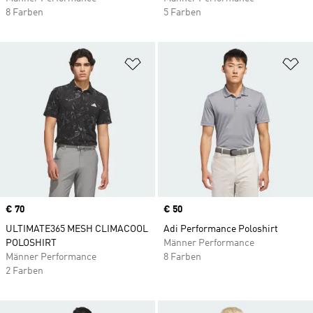
8 Farben
5 Farben
Zur Wunschliste hinzufügen
Zu
Price
€ 70
Price
€ 50
ULTIMATE365 MESH CLIMACOOL
Adi Performance Poloshirt
POLOSHIRT
Männer Performance
Männer Performance
8 Farben
2 Farben