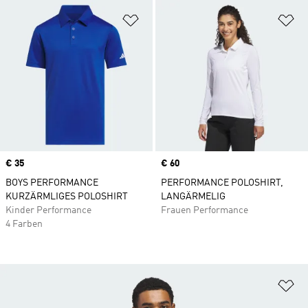
Zur Wunschliste hinzufügen
Zu
Price
€ 35
Price
€ 60
BOYS PERFORMANCE
PERFORMANCE POLOSHIRT,
KURZÄRMLIGES POLOSHIRT
LANGÄRMELIG
Kinder Performance
Frauen Performance
4 Farben
Zu