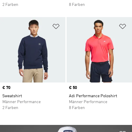
2 Farben
8 Farben
Zur Wunschliste hinzufügen
Zu
Price
€ 70
Price
€ 50
Sweatshirt
Adi Performance Poloshirt
Männer Performance
Männer Performance
2 Farben
8 Farben