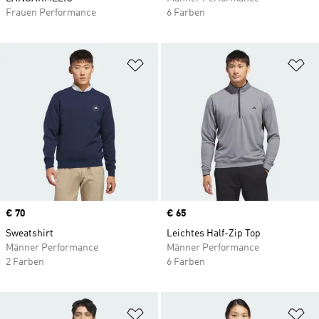
Frauen Performance
6 Farben
Zur Wunschliste hinzufügen
Zu
Price
€ 70
Price
€ 65
Sweatshirt
Leichtes Half-Zip Top
Männer Performance
Männer Performance
2 Farben
6 Farben
Zur Wunschliste hinzufügen
Zu