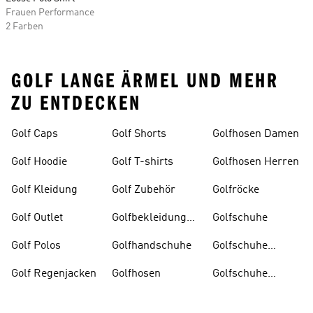
Frauen Performance
2 Farben
GOLF LANGE ÄRMEL UND MEHR
ZU ENTDECKEN
Golf Caps
Golf Shorts
Golfhosen Damen
Golf Hoodie
Golf T-shirts
Golfhosen Herren
Golf Kleidung
Golf Zubehör
Golfröcke
Golf Outlet
Golfbekleidung
Golfschuhe
Damen
Golf Polos
Golfhandschuhe
Golfschuhe
Damen
Golf Regenjacken
Golfhosen
Golfschuhe
Herren