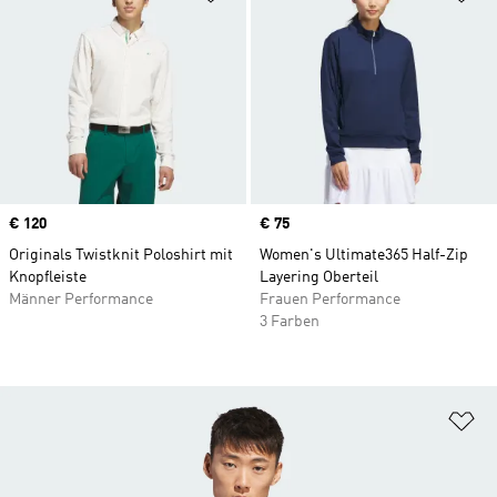
Price
€ 120
Price
€ 75
Originals Twistknit Poloshirt mit
Women's Ultimate365 Half-Zip
Knopfleiste
Layering Oberteil
Männer Performance
Frauen Performance
3 Farben
Zu