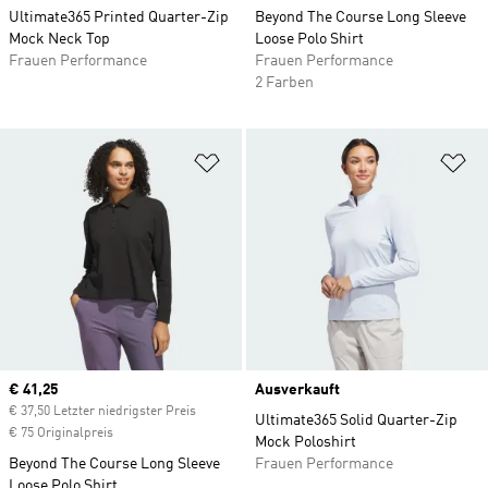
Ultimate365 Printed Quarter-Zip
Beyond The Course Long Sleeve
Mock Neck Top
Loose Polo Shirt
Frauen Performance
Frauen Performance
2 Farben
Zur Wunschliste hinzufügen
Zu
Current price
€ 41,25
Ausverkauft
€ 37,50 Letzter niedrigster Preis
Ultimate365 Solid Quarter-Zip
€ 75 Originalpreis
Mock Poloshirt
Beyond The Course Long Sleeve
Frauen Performance
Loose Polo Shirt