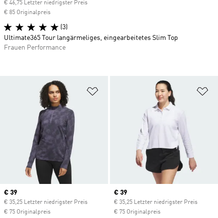
€ 46,75 Letzter niedrigster Preis
€ 85 Originalpreis
(3)
Ultimate365 Tour langärmeliges, eingearbeitetes Slim Top
Frauen Performance
Zur Wunschliste hinzufügen
Zu
Current price
€ 39
Current price
€ 39
€ 35,25 Letzter niedrigster Preis
€ 35,25 Letzter niedrigster Preis
€ 75 Originalpreis
€ 75 Originalpreis