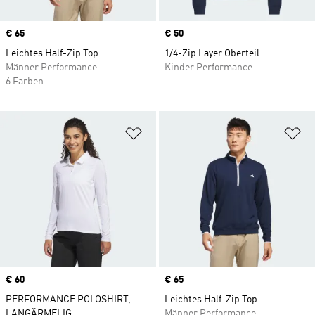
Price
€ 65
Price
€ 50
Leichtes Half-Zip Top
1/4-Zip Layer Oberteil
Männer Performance
Kinder Performance
6 Farben
Zur Wunschliste hinzufügen
Zu
Price
€ 60
Price
€ 65
PERFORMANCE POLOSHIRT,
Leichtes Half-Zip Top
LANGÄRMELIG
Männer Performance