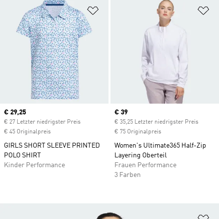
Zur Wunschliste hinzufügen
Zu
Current price
€ 29,25
Current price
€ 39
€ 27 Letzter niedrigster Preis
€ 35,25 Letzter niedrigster Preis
€ 45 Originalpreis
€ 75 Originalpreis
GIRLS SHORT SLEEVE PRINTED
Women's Ultimate365 Half-Zip
POLO SHIRT
Layering Oberteil
Kinder Performance
Frauen Performance
3 Farben
Zu