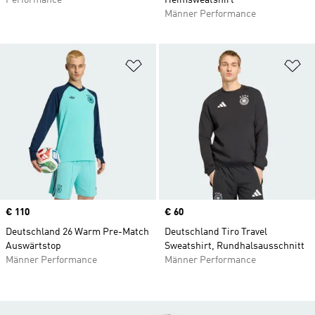
Performance
Heimsweatshirt
Männer Performance
Zur Wunschliste hinzufügen
Zu
Price
€ 110
Price
€ 60
Deutschland 26 Warm Pre-Match
Deutschland Tiro Travel
Auswärtstop
Sweatshirt, Rundhalsausschnitt
Männer Performance
Männer Performance