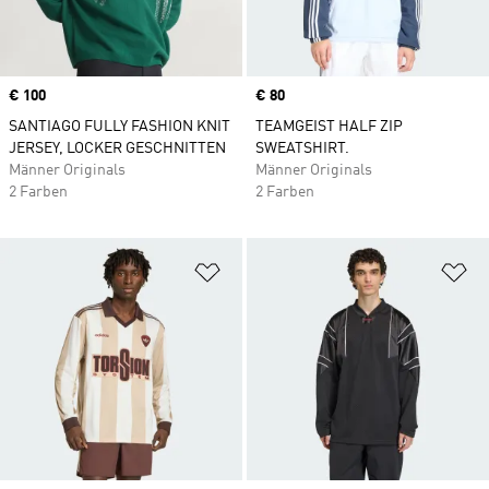
Price
€ 100
Price
€ 80
SANTIAGO FULLY FASHION KNIT
TEAMGEIST HALF ZIP
JERSEY, LOCKER GESCHNITTEN
SWEATSHIRT.
Männer Originals
Männer Originals
2 Farben
2 Farben
Zur Wunschliste hinzufügen
Zu