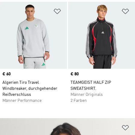
Zur Wunschliste hinzufügen
Zu
Price
€ 60
Price
€ 80
Algerien Tiro Travel
TEAMGEIST HALF ZIP
Windbreaker, durchgehender
SWEATSHIRT.
Reißverschluss
Männer Originals
Männer Performance
2 Farben
Zu