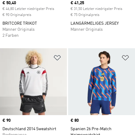
Current price
€ 50,40
Current price
€ 41,25
€ 46,80 Letzter niedrigster Preis
€ 31,50 Letzter niedrigster Preis
€ 90 Originalpreis
€ 75 Originalpreis
BRITCORE TRIKOT
LANGÄRMELIGES JERSEY
Männer Originals
Männer Originals
2 Farben
Zur Wunschliste hinzufügen
Zu
Price
€ 90
Price
€ 80
Deutschland 2014 Sweatshirt
Spanien 26 Pre-Match