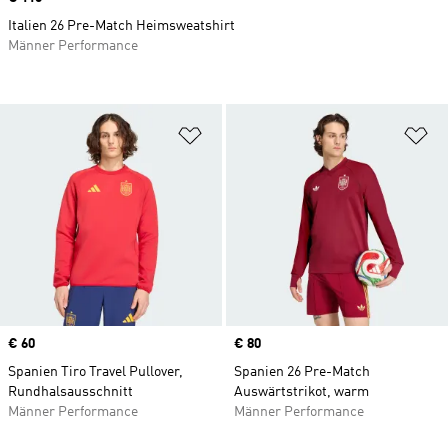
Italien 26 Pre-Match Heimsweatshirt
Männer Performance
Zur Wunschliste hinzufügen
Zu
Price
€ 60
Price
€ 80
Spanien Tiro Travel Pullover,
Spanien 26 Pre-Match
Rundhalsausschnitt
Auswärtstrikot, warm
Männer Performance
Männer Performance