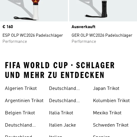
Price
€ 160
Ausverkauft
ESP OLP WC2026 Padelschläger
GER OLP WC2026 Padelschläger
Performance
Performance
FIFA WORLD CUP • SCHLAGER
UND MEHR ZU ENTDECKEN
Algerien Trikot
Deutschland
Japan Trikot
Trikot Damen
Argentinien Trikot
Deutschland
Kolumbien Trikot
Trikot Kind
Belgien Trikot
Italia Trikot
Mexiko Trikot
Deutschland
Italien Jacke
Schweden Trikot
Auswärtstrikot