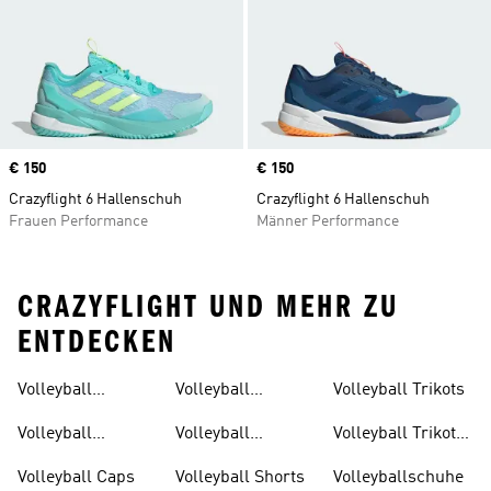
Price
€ 150
Price
€ 150
Crazyflight 6 Hallenschuh
Crazyflight 6 Hallenschuh
Frauen Performance
Männer Performance
CRAZYFLIGHT UND MEHR ZU
ENTDECKEN
Volleyball
Volleyball
Volleyball Trikots
Accessoires
Kleidung Damen
Volleyball
Volleyball
Volleyball Trikots
Armschoner
Knieschoner
Damen
Volleyball Caps
Volleyball Shorts
Volleyballschuhe