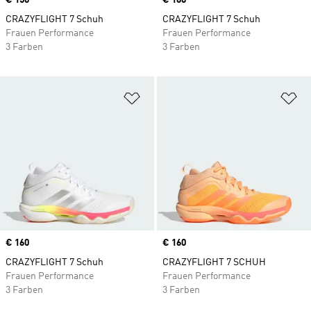
Price
€ 150
Price
€ 160
CRAZYFLIGHT 7 Schuh
CRAZYFLIGHT 7 Schuh
Frauen Performance
Frauen Performance
3 Farben
3 Farben
Zur Wunschliste hinzufügen
Zu
Price
€ 160
Price
€ 160
CRAZYFLIGHT 7 Schuh
CRAZYFLIGHT 7 SCHUH
Frauen Performance
Frauen Performance
3 Farben
3 Farben