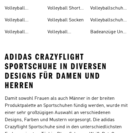
Volleyball
Volleyball Shorts
Volleyballschuhe
Hallenschuhe
Damen
Damen
Volleyball
Volleyball Socken
Volleyballschuhe
Handtuch
Herren
Volleyball
Volleyball
Badeanzüge Und
Kleidung
Taschen
Tankinis
ADIDAS CRAZYFLIGHT
SPORTSCHUHE IN DIVERSEN
DESIGNS FÜR DAMEN UND
HERREN
Damit sowohl Frauen als auch Männer in der breiten
Produktpalette an Sportschuhen fündig werden, wurde mit
einer sehr großzügigen Auswahl an verschiedenen
Designs, Farben und Mustern vorgesorgt. Die adidas
Crazyflight Sportschuhe sind in den unterschiedlichsten