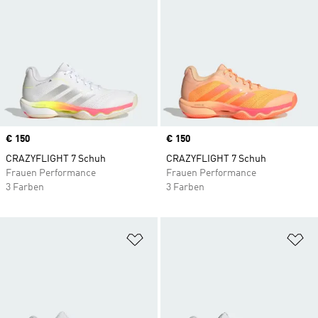
Price
€ 150
Price
€ 150
CRAZYFLIGHT 7 Schuh
CRAZYFLIGHT 7 Schuh
Frauen Performance
Frauen Performance
3 Farben
3 Farben
Zur Wunschliste hinzufügen
Zu