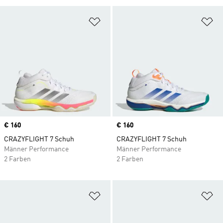
Zur Wunschliste hinzufügen
Zu
Price
€ 160
Price
€ 160
CRAZYFLIGHT 7 Schuh
CRAZYFLIGHT 7 Schuh
Männer Performance
Männer Performance
2 Farben
2 Farben
Zur Wunschliste hinzufügen
Zu