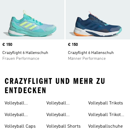
Price
€ 150
Price
€ 150
Crazyflight 6 Hallenschuh
Crazyflight 6 Hallenschuh
Frauen Performance
Männer Performance
CRAZYFLIGHT UND MEHR ZU
ENTDECKEN
Volleyball
Volleyball
Volleyball Trikots
Accessoires
Kleidung Damen
Volleyball
Volleyball
Volleyball Trikots
Armschoner
Knieschoner
Damen
Volleyball Caps
Volleyball Shorts
Volleyballschuhe