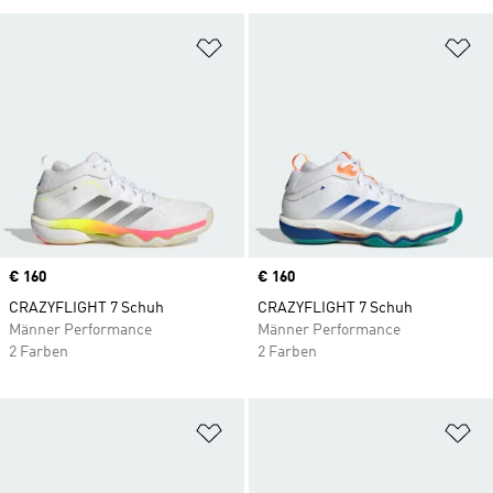
Zur Wunschliste hinzufügen
Zu
Price
€ 160
Price
€ 160
CRAZYFLIGHT 7 Schuh
CRAZYFLIGHT 7 Schuh
Männer Performance
Männer Performance
2 Farben
2 Farben
Zur Wunschliste hinzufügen
Zu