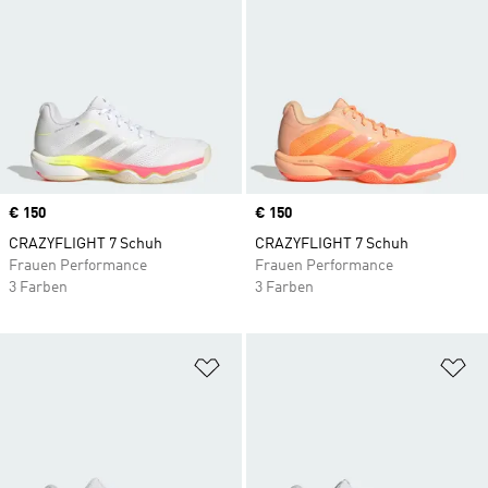
Price
€ 150
Price
€ 150
CRAZYFLIGHT 7 Schuh
CRAZYFLIGHT 7 Schuh
Frauen Performance
Frauen Performance
3 Farben
3 Farben
Zur Wunschliste hinzufügen
Zu