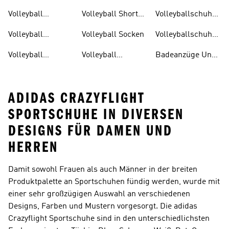
Volleyball
Volleyball Shorts
Volleyballschuhe
Hallenschuhe
Damen
Damen
Volleyball
Volleyball Socken
Volleyballschuhe
Handtuch
Herren
Volleyball
Volleyball
Badeanzüge Und
Kleidung
Taschen
Tankinis
ADIDAS CRAZYFLIGHT
SPORTSCHUHE IN DIVERSEN
DESIGNS FÜR DAMEN UND
HERREN
Damit sowohl Frauen als auch Männer in der breiten
Produktpalette an Sportschuhen fündig werden, wurde mit
einer sehr großzügigen Auswahl an verschiedenen
Designs, Farben und Mustern vorgesorgt. Die adidas
Crazyflight Sportschuhe sind in den unterschiedlichsten