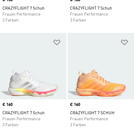
Price
€ 150
Price
€ 160
CRAZYFLIGHT 7 Schuh
CRAZYFLIGHT 7 Schuh
Frauen Performance
Frauen Performance
3 Farben
3 Farben
Zur Wunschliste hinzufügen
Zu
Price
€ 160
Price
€ 160
CRAZYFLIGHT 7 Schuh
CRAZYFLIGHT 7 SCHUH
Frauen Performance
Frauen Performance
3 Farben
3 Farben